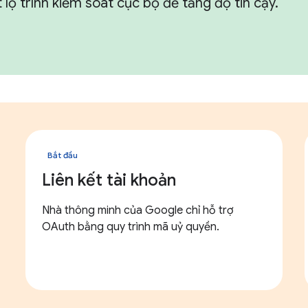
ộ trình kiểm soát cục bộ để tăng độ tin cậy.
Bắt đầu
Liên kết tài khoản
Nhà thông minh của Google chỉ hỗ trợ
OAuth bằng quy trình mã uỷ quyền.