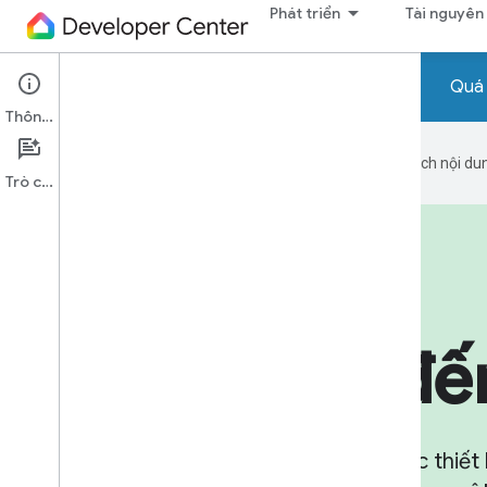
Phát triển
Tài nguyên
Quá 
Thông tin
Google sử dụng công nghệ AI để dịch nội dun
Trò chuyện
Các cách xây dựng
Đám mây đế
Cho phép người dùng điều khiển các thiết