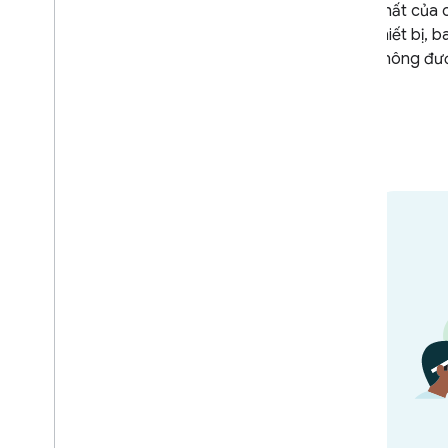
nhất của c
thiết bị, 
không đượ