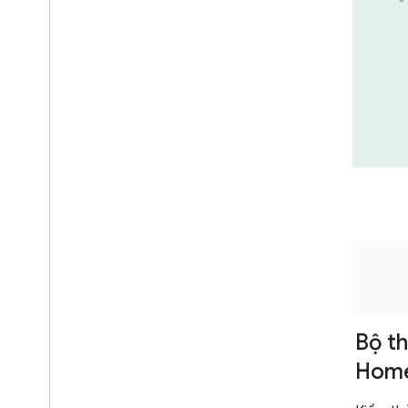
Công cụ dành
Bộ t
cho nhà phát
Hom