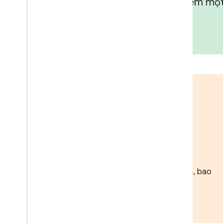
Google Home và Trợ lý Google. Thêm một l
Bắt đầu
Các tài nguyên cần thiết để bắt đầu dự án, bao
gồm tiến trình và danh sách kiểm tra.