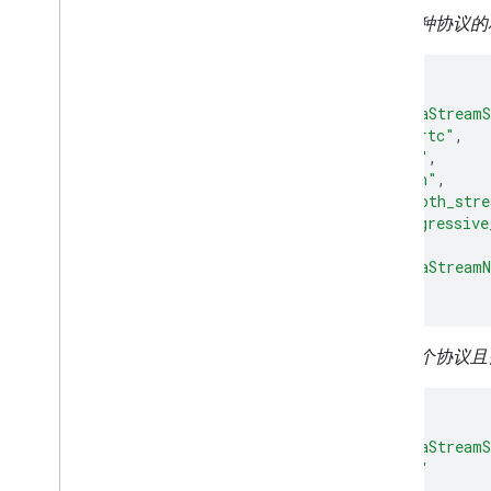
支持多种协议的
{
"cameraStreamS
"webrtc"
,
"hls"
,
"dash"
,
"smooth_str
"progressive
],
"cameraStreamN
}
支持单个协议且
{
"cameraStreamS
"hls"
],