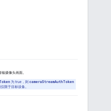
传输摄像头画面。
Token
cameraStreamAuthToken
为 true，则
围仅限于目标设备。