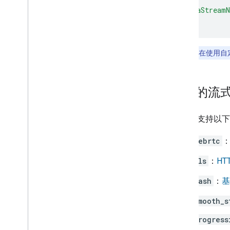
"cameraStreamN
}
注意
：只有在使用自定
支持的流
此 trait 支
webrtc
hls
：
HT
dash
：
基
smooth_s
progress