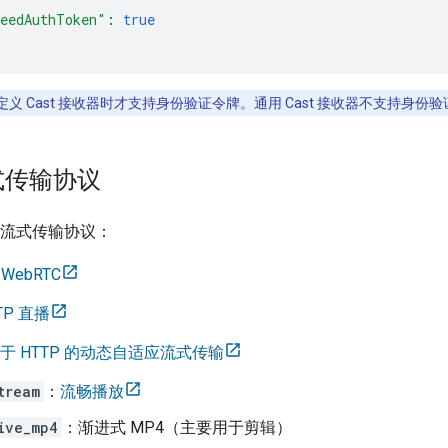
eedAuthToken"
:
true
义 Cast 接收器时才支持身份验证令牌。通用 Cast 接收器不支持身份验
式传输协议
持以下流式传输协议：
：
WebRTC
TP 直播
于 HTTP 的动态自适应流式传输
tream
：
流畅播放
ive_mp4
：渐进式 MP4（主要用于剪辑）