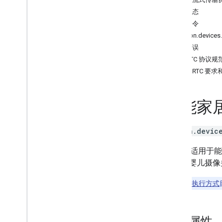
Brightness
设备状态
Camera
Stream
设备命令
Channel
action.device
Color
Setting
设备错误
Cook
WebRTC 协议规
Dispense
WebRTC 要
Dock
Energy
Storage
Fan
Speed
智能家居 
Fill
Humidity
Setting
action.devic
Input
Selector
Light
Effects
此 trait 
Locator
像头或婴儿摄像
Lock
Unlock
Media
State
注意
：
本地执行方式
Modes
Network
Control
Object
Detection
设备属性