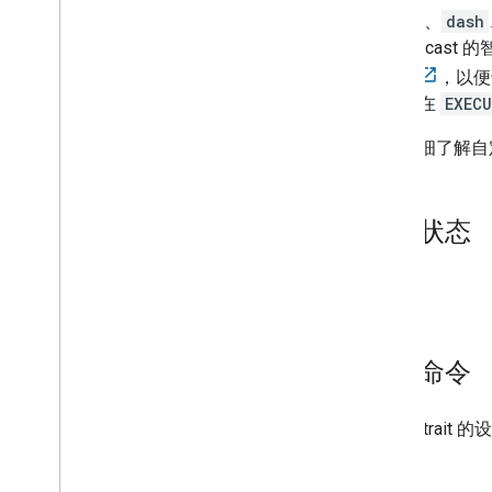
将
hls
、
dash
Chromecas
接收器
，以便
器，请在
EXEC
如需详细了解自
设备状态
无。
设备命令
具有此 trait
方式
。