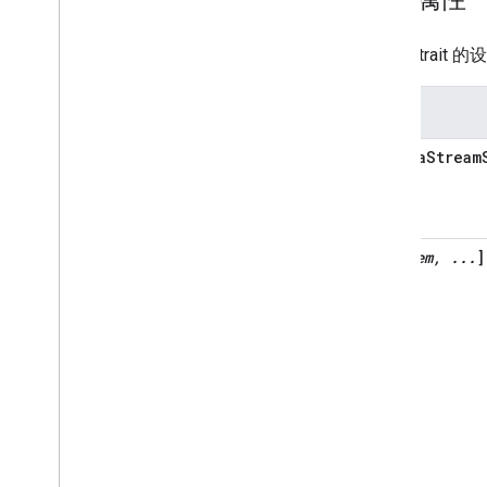
Occupancy
Sensing
On
Off
具有此 trait
Open
Close
Reboot
属性
Rotation
Run
Cycle
cameraStream
Scene
Sensor
State
Software
Update
Start
Stop
[
item, ...
]
Status
Report
Temperature
Control
Temperature
Setting
Timer
Toggles
Transport
Control
Volume
Deprecated
Home Graph REST API