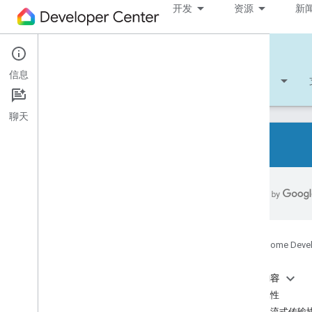
开发
资源
新
Cloud-to-cloud
信息
开始使用
学习
开发
参考文档
聊天
所有设备类型
所有设备特征
参考文件
Google Home Deve
Device types
Device traits
本页内容
App
Selector
设备属性
Arm
Disarm
支持的流式传输