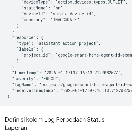
      "deviceType": "action.devices.types.OUTLET",

      "stateName": "on",

      "deviceId": "sample-device-id",

      "accuracy": "INACCURATE"

    }

  },

  "resource": {

    "type": "assistant_action_project",

    "labels": {

      "project_id": "google-smart-home-agent-id-exam
    }

  },

  "timestamp": "2026-01-17T07:16:13.712708257Z",

  "severity": "ERROR",

  "logName": "projects/google-smart-home-agent-id-ex
  "receiveTimestamp": "2026-01-17T07:16:13.712708257
}
Definisi kolom Log Perbedaan Status
Laporan