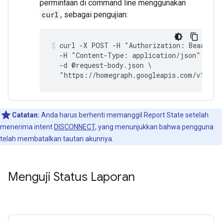
permintaan di command line menggunakan
curl
, sebagai pengujian:
curl -X POST -H "Authorization: Bearer 
A
  -H "Content-Type: application/json" \

  -d @request-body.json \

Catatan:
Anda harus berhenti memanggil
Report State
setelah
menerima intent
DISCONNECT
, yang menunjukkan bahwa pengguna
telah membatalkan tautan akunnya.
Menguji Status Laporan