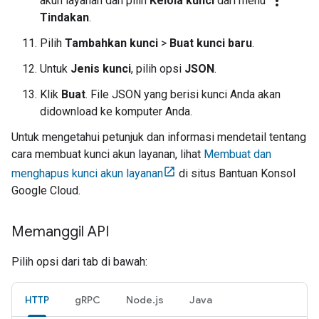
more_vert
akun layanan dan pilih
Kelola kunci
dari menu
Tindakan
.
Pilih
Tambahkan kunci
>
Buat kunci baru
.
Untuk
Jenis kunci
, pilih opsi
JSON
.
Klik
Buat
. File JSON yang berisi kunci Anda akan
didownload ke komputer Anda.
Untuk mengetahui petunjuk dan informasi mendetail tentang
cara membuat kunci akun layanan, lihat
Membuat dan
menghapus kunci akun layanan
di situs Bantuan Konsol
Google Cloud.
Memanggil API
Pilih opsi dari tab di bawah:
HTTP
gRPC
Node.js
Java