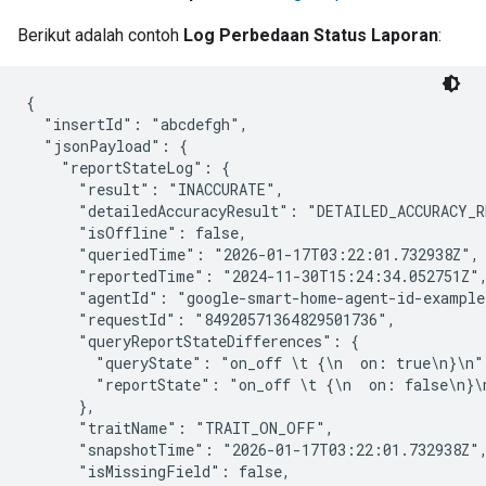
Berikut adalah contoh
Log Perbedaan Status Laporan
:
{

  "insertId": "abcdefgh",

  "jsonPayload": {

    "reportStateLog": {

      "result": "INACCURATE",

      "detailedAccuracyResult": "DETAILED_ACCURACY_R
      "isOffline": false,

      "queriedTime": "2026-01-17T03:22:01.732938Z",

      "reportedTime": "2024-11-30T15:24:34.052751Z",
      "agentId": "google-smart-home-agent-id-example"
      "requestId": "84920571364829501736",

      "queryReportStateDifferences": {

        "queryState": "on_off \t {\n  on: true\n}\n",
        "reportState": "on_off \t {\n  on: false\n}\n
      },

      "traitName": "TRAIT_ON_OFF",

      "snapshotTime": "2026-01-17T03:22:01.732938Z",
      "isMissingField": false,
