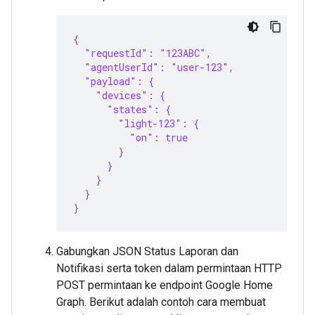
{
  "requestId": "123ABC",
  "agentUserId": "user-123",
  "payload": {
    "devices": {
      "states": {
        "light-123": {
          "on": true
        }
      }
    }
  }
}
Gabungkan JSON Status Laporan dan
Notifikasi serta token dalam permintaan HTTP
POST permintaan ke endpoint Google Home
Graph. Berikut adalah contoh cara membuat