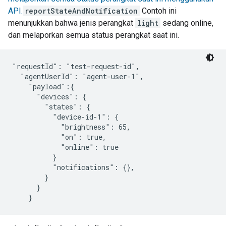
API.
reportStateAndNotification
Contoh ini
menunjukkan bahwa jenis perangkat
light
sedang online,
dan melaporkan semua status perangkat saat ini.
"requestId": "test-request-id",

  "agentUserId": "agent-user-1",

    "payload":{

      "devices": {

        "states": {

          "device-id-1": {

            "brightness": 65,

            "on": true,

            "online": true

          }

          "notifications": {},

        }

      }

    }