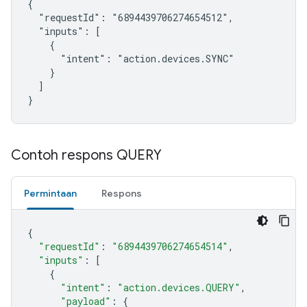
{

  "requestId": "6894439706274654512",

  "inputs": [

    {

      "intent": "action.devices.SYNC"

    }

  ]

}
Contoh respons QUERY
Permintaan
Respons
{
"requestId"
:
"6894439706274654514"
,
"inputs"
:
[
{
"intent"
:
"action.devices.QUERY"
,
"payload"
:
{