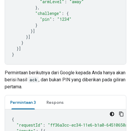
"armLevel"
:
"away"
},
"challenge"
:
{
"pin"
:
"1234"
}
}]
}]
}
}]
}
Permintaan berikutnya dari Google kepada Anda hanya akan
berisi hasil
ack
, dan bukan PIN yang diberikan pada giliran
pertama.
Permintaan 3
Respons
{
"requestId"
:
"ff36a3cc-ec34-11e6-b1a0-64510650ab
"inputs"
:
[{