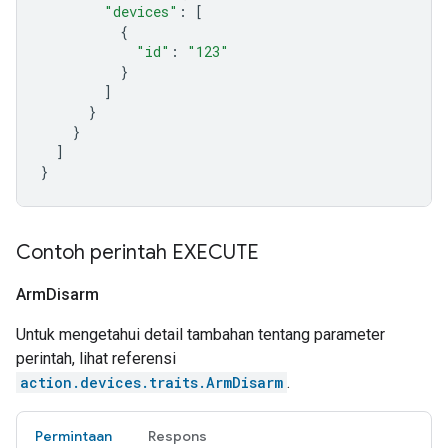
"devices"
:
[
{
"id"
:
"123"
}
]
}
}
]
}
Contoh perintah EXECUTE
Arm
Disarm
Untuk mengetahui detail tambahan tentang parameter
perintah, lihat referensi
action.devices.traits.ArmDisarm
.
Permintaan
Respons