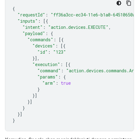
{
"requestId"
:
"ff36a3cc-ec34-11e6-b1a0-64510650ab
"inputs"
:
[{
"intent"
:
"action.devices.EXECUTE"
,
"payload"
:
{
"commands"
:
[{
"devices"
:
[{
"id"
:
"123"
}],
"execution"
:
[{
"command"
:
"action.devices.commands.Arm
"params"
:
{
"arm"
:
true
}
}]
}]
}
}]
}