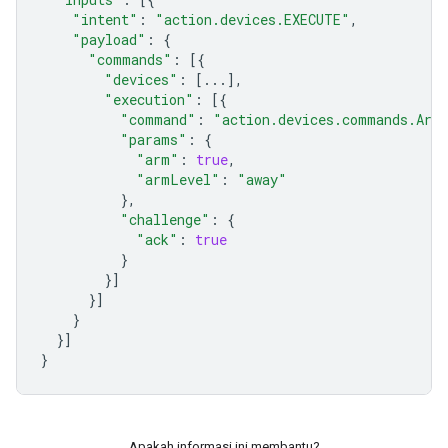
"intent"
:
"action.devices.EXECUTE"
,
"payload"
:
{
"commands"
:
[{
"devices"
:
[
...
],
"execution"
:
[{
"command"
:
"action.devices.commands.Arm
"params"
:
{
"arm"
:
true
,
"armLevel"
:
"away"
},
"challenge"
:
{
"ack"
:
true
}
}]
}]
}
}]
}
Apakah informasi ini membantu?