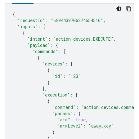
{
"requestId"
:
"6894439706274654516"
,
"inputs"
:
[
{
"intent"
:
"action.devices.EXECUTE"
,
"payload"
:
{
"commands"
:
[
{
"devices"
:
[
{
"id"
:
"123"
}
],
"execution"
:
[
{
"command"
:
"action.devices.comman
"params"
:
{
"arm"
:
true
,
"armLevel"
:
"away_key"
}
}