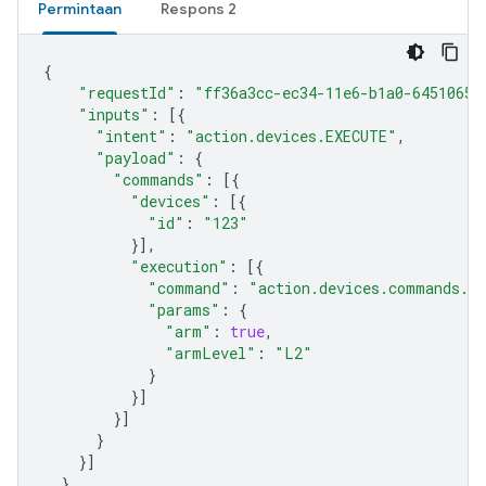
Permintaan
Respons 2
{
"requestId"
:
"ff36a3cc-ec34-11e6-b1a0-64510650
"inputs"
:
[{
"intent"
:
"action.devices.EXECUTE"
,
"payload"
:
{
"commands"
:
[{
"devices"
:
[{
"id"
:
"123"
}],
"execution"
:
[{
"command"
:
"action.devices.commands.A
"params"
:
{
"arm"
:
true
,
"armLevel"
:
"L2"
}
}]
}]
}
}]
}