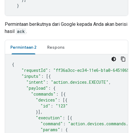
}
Permintaan berikutnya dari Google kepada Anda akan berisi
hasil
ack
.
Permintaan 2
Respons
{
"requestId"
:
"ff36a3cc-ec34-11e6-b1a0-64510650
"inputs"
:
[{
"intent"
:
"action.devices.EXECUTE"
,
"payload"
:
{
"commands"
:
[{
"devices"
:
[{
"id"
:
"123"
}],
"execution"
:
[{
"command"
:
"action.devices.commands.A
"params"
:
{