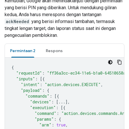
Kemudian, Google akan menindaklanjuti dengan permintaan
yang berisi PIN yang diberikan. Untuk mendukung giliran
kedua, Anda harus merespons dengan tantangan
ackNeeded
yang berisi informasi tambahan, termasuk
tingkat lengan target, dan laporan status saat ini dengan
pengecualian pemblokiran.
Permintaan 2
Respons
{
"requestId"
:
"ff36a3cc-ec34-11e6-b1a0-64510650ab
"inputs"
:
[{
"intent"
:
"action.devices.EXECUTE"
,
"payload"
:
{
"commands"
:
[{
"devices"
:
[
...
],
"execution"
:
[{
"command"
:
"action.devices.commands.Arm
"params"
:
{
"arm"
:
true
,