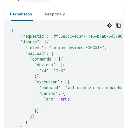
Permintaan 1
Respons 2
{
"requestId"
:
"ff36a3cc-ec34-11e6-b1a0-64510650
"inputs"
:
[{
"intent"
:
"action.devices.EXECUTE"
,
"payload"
:
{
"commands"
:
[{
"devices"
:
[{
"id"
:
"123"
}],
"execution"
:
[{
"command"
:
"action.devices.commands.A
"params"
:
{
"arm"
:
true
}
}]
}]
}
}]