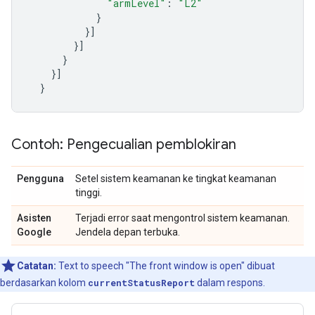
"armLevel"
:
"L2"
}
}]
}]
}
}]
}
Contoh: Pengecualian pemblokiran
Pengguna
Setel sistem keamanan ke tingkat keamanan
tinggi.
Asisten
Terjadi error saat mengontrol sistem keamanan.
Google
Jendela depan terbuka.
Catatan:
Text to speech "The front window is open" dibuat
berdasarkan kolom
currentStatusReport
dalam respons.