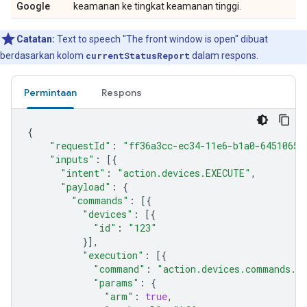
Google
keamanan ke tingkat keamanan tinggi.
Catatan:
Text to speech "The front window is open" dibuat
berdasarkan kolom
currentStatusReport
dalam respons.
Permintaan
Respons
{
"requestId"
:
"ff36a3cc-ec34-11e6-b1a0-64510650
"inputs"
:
[{
"intent"
:
"action.devices.EXECUTE"
,
"payload"
:
{
"commands"
:
[{
"devices"
:
[{
"id"
:
"123"
}],
"execution"
:
[{
"command"
:
"action.devices.commands.A
"params"
:
{
"arm"
:
true
,