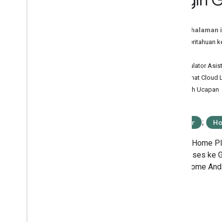
Plugin 
Mobile SDK
Plugin Google Home untuk Android
Pada halaman i
Studio
Pemberitahuan 
Fitur
Lainnya
Simulator Asis
Paket Pengujian Google Home
Melihat Cloud
Analisis Google Cloud Platform
Batch Ucapan
Sinkronkan validator data
Validator Web
RTC
;
Matter
Ho
Google Home Plu
Anda akses ke
G
smart home And