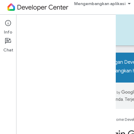
Mengembangkan aplikasi
Tools
Info
Alat
Contoh
Codelab
Newsletter
Chat
Tantangan Dev
memenangkan h
Semua alat
SDK Perangkat
Ekstensi Google Home untuk VS Code
pilihan Anda. Te
Taman Bermain Google Home
UI Automator Google Home
Google Home Deve
Penampil Grafik Rumah
Perangkat Virtual Materi