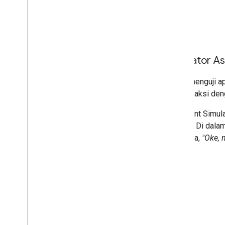
Fitur
Simulator As
Untuk menguji a
berinteraksi de
Assistant Simul
lampu".
Di dala
misalnya,
"Oke, 