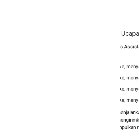
Batch Ucap
Respons
Assist
berikut:
Oke, menya
Oke, menya
Oke, menya
Oke, menya
Untuk menjalanka
dapat mengirimk
mengumpulkan re