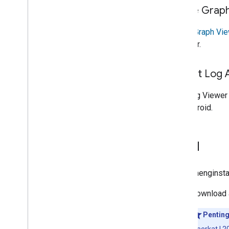
Home Graph
Home Graph Vie
browser.
Pelihat Log 
Adb Log Viewer a
log Android.
Instal
Untuk menginst
Download 
Penting