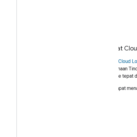
Melihat Clo
Google Cloud L
penggunaan Tin
real-time tepat
Anda dapat menam