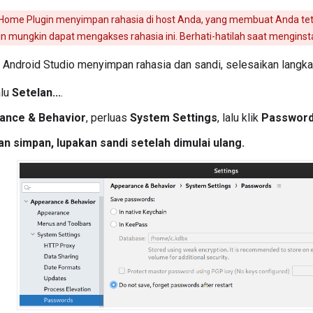
Home Plugin
menyimpan rahasia di host Anda, yang membuat Anda tet
lain mungkin dapat mengakses rahasia ini. Berhati-hatilah saat menginstal
h
Android Studio
menyimpan rahasia dan sandi, selesaikan langkah
alu
Setelan...
.
ance & Behavior
, perluas
System Settings
, lalu klik
Passwor
n simpan, lupakan sandi setelah dimulai ulang.