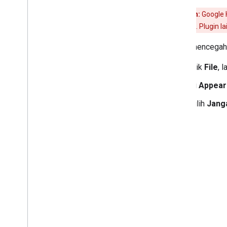
Peringatan:
Google 
Android Studio
. Plugin 
Untuk mencega
Klik
File
, l
Di
Appear
Pilih
Janga