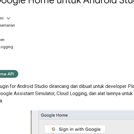
Google Home untuk Android Stu
ni
keamanan
ten
 Logging
me API
gin for Android Studio
dirancang dan dibuat untuk developer Pl
oogle Assistant Simulator
, Cloud Logging, dan alat lainnya u
a.