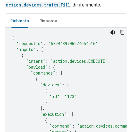
action.devices.traits.Fill
di riferimento.
Richiesta
Risposta
{
"requestId"
:
"6894439706274654516"
,
"inputs"
:
[
{
"intent"
:
"action.devices.EXECUTE"
,
"payload"
:
{
"commands"
:
[
{
"devices"
:
[
{
"id"
:
"123"
}
],
"execution"
:
[
{
"command"
:
"action.devices.comman
"params"
:
{