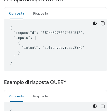
Richiesta
Risposta
{

  "requestId": "6894439706274654512",

  "inputs": [

    {

      "intent": "action.devices.SYNC"

    }

  ]

}
Esempio di risposta QUERY
Richiesta
Risposta
{