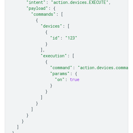
"intent"
:
"action.devices.EXECUTE"
,
"payload"
:
{
"commands"
:
[
{
"devices"
:
[
{
"id"
:
"123"
}
],
"execution"
:
[
{
"command"
:
"action.devices.comman
"params"
:
{
"on"
:
true
}
}
]
}
]
}
}
]
}