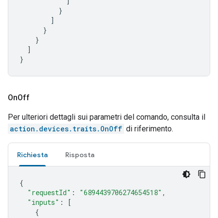
]
}
]
}
}
]
}
On
Off
Per ulteriori dettagli sui parametri del comando, consulta il
action.devices.traits.OnOff
di riferimento.
Richiesta
Risposta
{
"requestId"
:
"6894439706274654518"
,
"inputs"
:
[
{