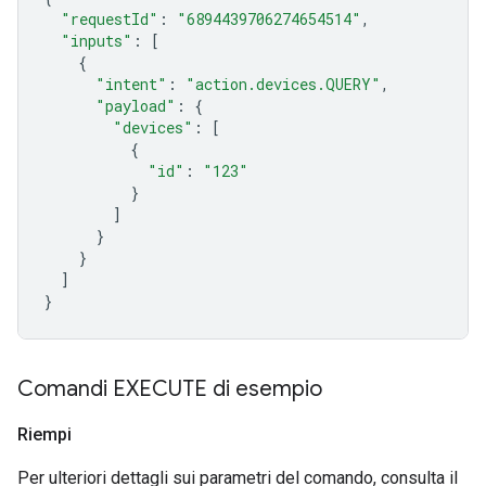
"requestId"
:
"6894439706274654514"
,
"inputs"
:
[
{
"intent"
:
"action.devices.QUERY"
,
"payload"
:
{
"devices"
:
[
{
"id"
:
"123"
}
]
}
}
]
}
Comandi EXECUTE di esempio
Riempi
Per ulteriori dettagli sui parametri del comando, consulta il