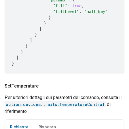
"fill"
:
true
,
"fillLevel"
:
"half_key"
}
}
]
}
]
}
}
]
}
Set
Temperature
Per ulteriori dettagli sui parametri del comando, consulta il
action.devices.traits.TemperatureControl
di
riferimento.
Richiesta
Risposta