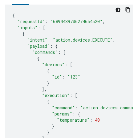
{
"requestId"
:
"6894439706274654520"
,
"inputs"
:
[
{
"intent"
:
"action.devices.EXECUTE"
,
"payload"
:
{
"commands"
:
[
{
"devices"
:
[
{
"id"
:
"123"
}
],
"execution"
:
[
{
"command"
:
"action.devices.comman
"params"
:
{
"temperature"
:
40
}
}