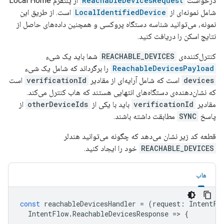
درخواست
ReachableDevicesRequest
از پلتفرم Local Home
شامل نمونه‌ای از
LocalIdentifiedDevice
است. از طریق این
نمونه، می‌توانید شناسه دستگاه پروکسی و همچنین داده‌های حاصل از
نتایج اسکن را دریافت کنید.
کنترل‌کننده‌ی
REACHABLE_DEVICES
شما باید یک شیء
ReachableDevicesPayload
را برگرداند که شامل یک شیء
devices
است که شامل آرایه‌ای از مقادیر
verificationId
است
که نشان‌دهنده‌ی دستگاه‌های انتهایی هستند که هاب کنترل می‌کند.
مقادیر
verificationId
باید با یکی از
otherDeviceIds
از
پاسخ
SYNC
مطابقت داشته باشند.
قطعه کد زیر نشان می‌دهد که چگونه می‌توانید هندلر
REACHABLE_DEVICES
خود را ایجاد کنید.
هاب
const
reachableDevicesHandler
=
(
request
:
IntentFl
IntentFlow
.
ReachableDevicesResponse
=
>
{