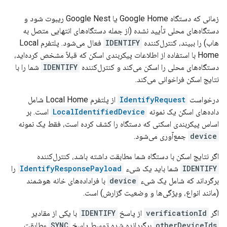
زمانی که دستگاه Google Home یا Google Nest ریبوت شود و
دستگاه‌های محلی تأیید نشده (از جمله دستگاه‌های انتهایی متصل به
هاب) را ببیند، کنترل‌کننده
IDENTIFY
فعال می‌شود. پلتفرم Local
Home با استفاده از اطلاعات پیکربندی اسکن که قبلاً مشخص کرده‌اید،
دستگاه‌های محلی را اسکن می‌کند و کنترل‌کننده
IDENTIFY
شما را با
نتایج اسکن فراخوانی می‌کند.
درخواست
IdentifyRequest
از پلتفرم Local Home شامل
داده‌های اسکن یک نمونه
LocalIdentifiedDevice
است. بر
اساس پیکربندی اسکنی که دستگاه را کشف کرده است، فقط یک نمونه
device
جمع‌آوری می‌شود.
اگر نتایج اسکن با دستگاه شما مطابقت داشته باشد، کنترل‌کننده
IDENTIFY
شما باید یک شیء
IdentifyResponsePayload
را
برگرداند که شامل یک شیء
device
با فراداده‌های خانه هوشمند
(مانند انواع، ویژگی‌ها و وضعیت گزارش) است.
اگر
verificationId
از پاسخ
IDENTIFY
با یکی از مقادیر
otherDeviceIds
برگردانده شده توسط پاسخ
SYNC
مطابقت