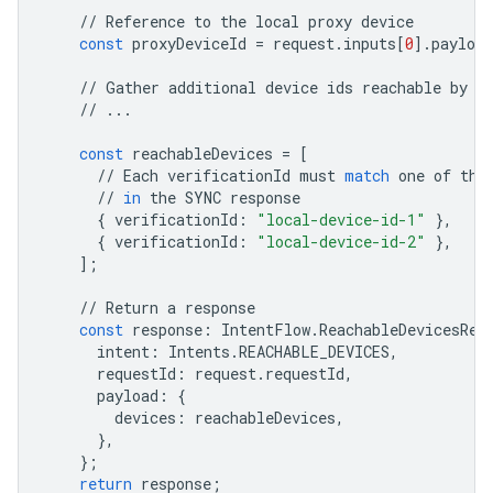
//
Reference
to
the
local
proxy
device
const
proxyDeviceId
=
request
.
inputs
[
0
]
.
payload
//
Gather
additional
device
ids
reachable
by
l
//
...
const
reachableDevices
=
[
//
Each
verificationId
must
match
one
of
the
//
in
the
SYNC
response
{
verificationId
:
"local-device-id-1"
},
{
verificationId
:
"local-device-id-2"
},
];
//
Return
a
response
const
response
:
IntentFlow
.
ReachableDevicesRes
intent
:
Intents
.
REACHABLE_DEVICES
,
requestId
:
request
.
requestId
,
payload
:
{
devices
:
reachableDevices
,
},
};
return
response
;