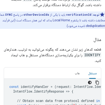
داشته باشد، گوگل یک ارتباط دستگاه برقرار می‌کند.
توجه:
verificationId
باید با یکی از
otherDeviceIds
در پاسخ
SYNC
شما
مطابقت داشته باشد تا پلتفرم Local Home بداند که این همان دستگاه است (این فرآیند
deduplication
نامیده می‌شود).
مثال
قطعه کدهای زیر نشان می‌دهند که چگونه می‌توانید به ترتیب، هندلرهای
IDENTIFY
را برای یکپارچه‌سازی دستگاه‌های مستقل و هاب ایجاد
کنید.
مستقل
هاب
const
identifyHandler
=
(
request
:
IntentFlow
.
Ident
IntentFlow
.
IdentifyResponse
=
>
{
//
Obtain
scan
data
from
protocol
defined
in
y