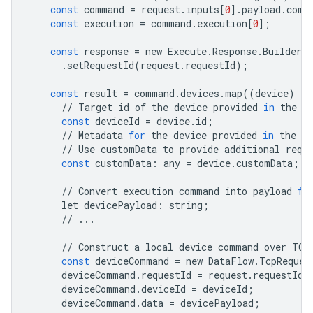
const
command
=
request
.
inputs
[
0
]
.
payload
.
comm
const
execution
=
command
.
execution
[
0
];
const
response
=
new
Execute
.
Response
.
Builder
(
.
setRequestId
(
request
.
requestId
);
const
result
=
command
.
devices
.
map
((
device
)
=
>
//
Target
id
of
the
device
provided
in
the
S
const
deviceId
=
device
.
id
;
//
Metadata
for
the
device
provided
in
the
S
//
Use
customData
to
provide
additional
requ
const
customData
:
any
=
device
.
customData
;
//
Convert
execution
command
into
payload
fo
let
devicePayload
:
string
;
//
...
//
Construct
a
local
device
command
over
TCP
const
deviceCommand
=
new
DataFlow
.
TcpReques
deviceCommand
.
requestId
=
request
.
requestId
;
deviceCommand
.
deviceId
=
deviceId
;
deviceCommand
.
data
=
devicePayload
;