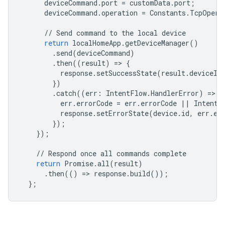
deviceCommand
.
port
=
customData
.
port
;
deviceCommand
.
operation
=
Constants
.
TcpOpera
//
Send
command
to
the
local
device
return
localHomeApp
.
getDeviceManager
()
.
send
(
deviceCommand
)
.
then
((
result
)
=
>
{
response
.
setSuccessState
(
result
.
deviceId
})
.
catch
((
err
:
IntentFlow
.
HandlerError
)
=
>
{
err
.
errorCode
=
err
.
errorCode
||
IntentF
response
.
setErrorState
(
device
.
id
,
err
.
er
});
});
//
Respond
once
all
commands
complete
return
Promise
.
all
(
result
)
.
then
(()
=
>
response
.
build
());
};