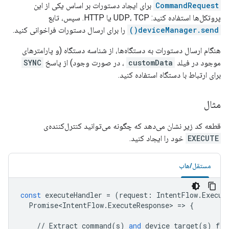
CommandRequest
برای ایجاد دستورات بر اساس یکی از این
پروتکل‌ها استفاده کنید: UDP، TCP یا HTTP. سپس، تابع
deviceManager.send()
را برای ارسال دستورات فراخوانی کنید.
هنگام ارسال دستورات به دستگاه‌ها، از شناسه دستگاه (و پارامترهای
موجود در فیلد
customData
، در صورت وجود) از پاسخ
SYNC
برای ارتباط با دستگاه استفاده کنید.
مثال
قطعه کد زیر نشان می‌دهد که چگونه می‌توانید کنترل‌کننده‌ی
EXECUTE
خود را ایجاد کنید.
مستقل/هاب
const
executeHandler
=
(
request
:
IntentFlow
.
Execut
Promise<IntentFlow
.
ExecuteResponse
>
=
>
{
//
Extract
command
(
s
)
and
device
target
(
s
)
fro