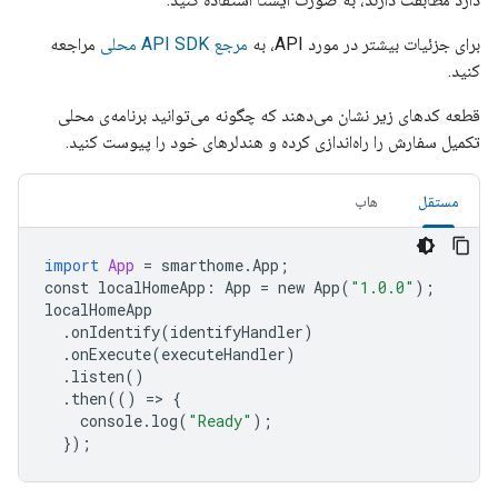
برای جزئیات بیشتر در مورد API، به
مرجع API SDK محلی
مراجعه
کنید.
قطعه کدهای زیر نشان می‌دهند که چگونه می‌توانید برنامه‌ی محلی
تکمیل سفارش را راه‌اندازی کرده و هندلرهای خود را پیوست کنید.
مستقل
هاب
import
App
=
smarthome
.
App
;
const
localHomeApp
:
App
=
new
App
(
"1.0.0"
);
localHomeApp
.
onIdentify
(
identifyHandler
)
.
onExecute
(
executeHandler
)
.
listen
()
.
then
(()
=
> 
{
console
.
log
(
"Ready"
);
});