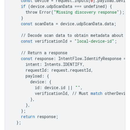
const
device
=
request
.
inputs
[
0
]
.
payload
.
device
if
(
device
.
udpScanData
===
undefined
)
{
throw
Error
(
"Missing discovery response"
);
}
const
scanData
=
device
.
udpScanData
.
data
;
//
Decode
scan
data
to
obtain
metadata
about
l
const
verificationId
=
"local-device-id"
;
//
Return
a
response
const
response
:
IntentFlow
.
IdentifyResponse
=
intent
:
Intents
.
IDENTIFY
,
requestId
:
request
.
requestId
,
payload
:
{
device
:
{
id
:
device
.
id
||
""
,
verificationId
,
//
Must
match
otherDevic
},
},
};
return
response
;
};