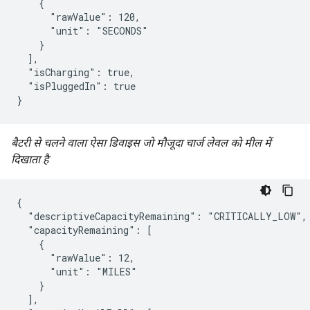
    {

      "rawValue": 120,

      "unit": "SECONDS"

    }

  ],

  "isCharging": true,

  "isPluggedIn": true

}
बैटरी से चलने वाला ऐसा डिवाइस जो मौजूदा चार्ज लेवल को मील में
दिखाता है
{

  "descriptiveCapacityRemaining": "CRITICALLY_LOW",

  "capacityRemaining": [

    {

      "rawValue": 12,

      "unit": "MILES"

    }

  ],
