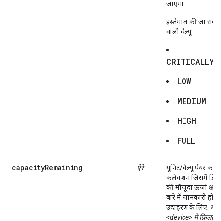
जाएगा.
इस्तेमाल की जा सकने
वाली वैल्यू:
CRITICALLY_
LOW
MEDIUM
HIGH
FULL
capacityRemaining
ऐरे
यूनिट/वैल्यू पेयर का
कलेक्शन जिसमें डिव
की मौजूदा ऊर्जा क्षमत
बारे में जानकारी होती 
उदाहरण के लिए:
मेरे
<device> में फ़िलहाल