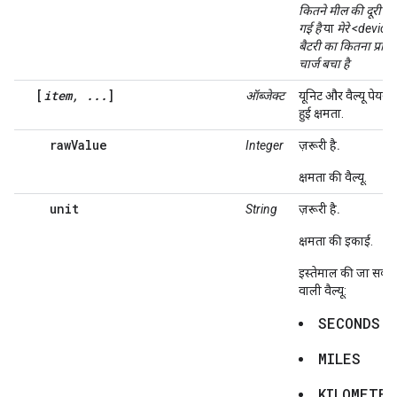
कितने मील की दूरी त
गई है
या
मेरे <device> 
बैटरी का कितना प्रति
चार्ज बचा है
[
item, ...
]
ऑब्जेक्ट
यूनिट और वैल्यू पेयर म
हुई क्षमता.
rawValue
Integer
ज़रूरी है.
क्षमता की वैल्यू.
unit
String
ज़रूरी है.
क्षमता की इकाई.
इस्तेमाल की जा सकने
वाली वैल्यू:
SECONDS
MILES
KILOMETER