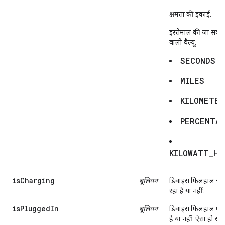
क्षमता की इकाई.
इस्तेमाल की जा सकने
वाली वैल्यू:
SECONDS
MILES
KILOMETER
PERCENTA
KILOWATT_HO
isCharging
बूलियन
डिवाइस फ़िलहाल चार्
रहा है या नहीं.
isPluggedIn
बूलियन
डिवाइस फ़िलहाल प्ल
है या नहीं. ऐसा हो सक