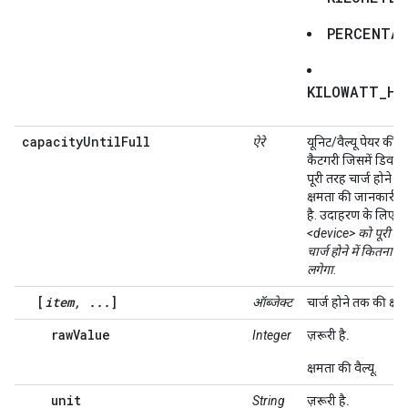
PERCENTA
KILOWATT_HO
capacityUntilFull
ऐरे
यूनिट/वैल्यू पेयर की 
कैटगरी जिसमें डिवाइ
पूरी तरह चार्ज होने 
क्षमता की जानकारी ह
है. उदाहरण के लिए:
<device> को पूरी तर
चार्ज होने में कितना 
लगेगा
.
[
item, ...
]
ऑब्जेक्ट
चार्ज होने तक की क्षम
rawValue
Integer
ज़रूरी है.
क्षमता की वैल्यू.
unit
String
ज़रूरी है.