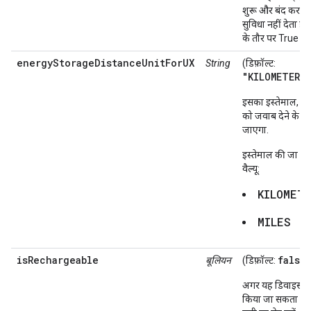
शुरू और बंद करने 
सुविधा नहीं देता है, त
के तौर पर True सेट 
energyStorageDistanceUnitForUX
String
(डिफ़ॉल्ट:
"KILOMETERS
इसका इस्तेमाल, उप
को जवाब देने के ल
जाएगा.
इस्तेमाल की जा स
वैल्यू:
KILOMET
MILES
isRechargeable
false
बूलियन
(डिफ़ॉल्ट:
)
अगर यह डिवाइस री
किया जा सकता है, 