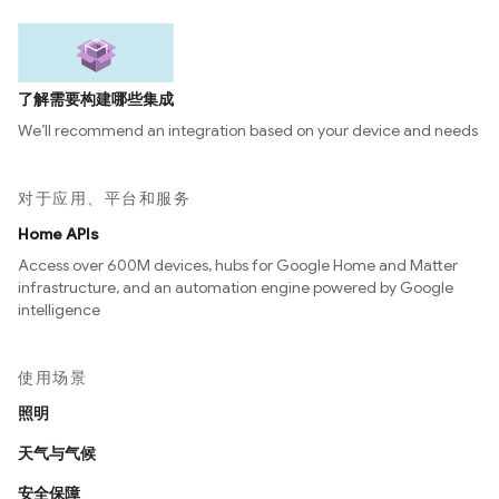
了解需要构建哪些集成
We’ll recommend an integration based on your device and needs
对于应用、平台和服务
Home APIs
Access over 600M devices, hubs for Google Home and Matter
infrastructure, and an automation engine powered by Google
intelligence
使用场景
照明
天气与气候
安全保障