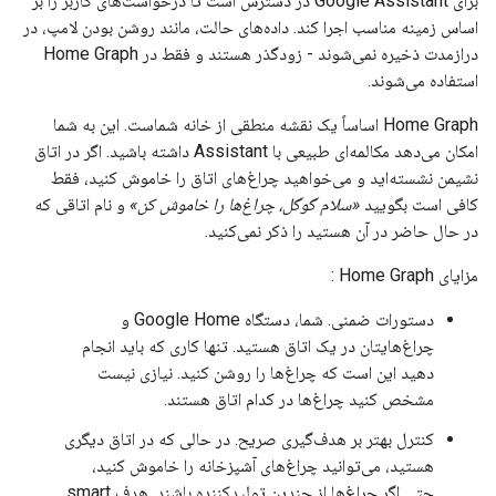
برای
Google Assistant
در دسترس است تا درخواست‌های کاربر را بر
اساس زمینه مناسب اجرا کند. داده‌های حالت، مانند روشن بودن لامپ، در
درازمدت ذخیره نمی‌شوند - زودگذر هستند و فقط در
Home Graph
استفاده می‌شوند.
Home Graph
اساساً یک نقشه منطقی از خانه شماست. این به شما
امکان می‌دهد مکالمه‌ای طبیعی با
Assistant
داشته باشید. اگر در اتاق
نشیمن نشسته‌اید و می‌خواهید چراغ‌های اتاق را خاموش کنید، فقط
کافی است بگویید
«سلام گوگل، چراغ‌ها را خاموش کن»
و نام اتاقی که
در حال حاضر در آن هستید را ذکر نمی‌کنید.
مزایای
Home Graph
:
دستورات ضمنی. شما، دستگاه
Google Home
و
چراغ‌هایتان در یک اتاق هستید. تنها کاری که باید انجام
دهید این است که چراغ‌ها را روشن کنید. نیازی نیست
مشخص کنید چراغ‌ها در کدام اتاق هستند.
کنترل بهتر بر هدف‌گیری صریح. در حالی که در اتاق دیگری
هستید، می‌توانید چراغ‌های آشپزخانه را خاموش کنید،
حتی اگر چراغ‌ها از چندین تولیدکننده باشند. هدف
smart