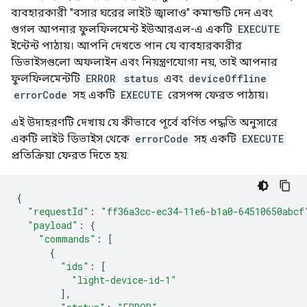
ব্যবহারকারী "বসার ঘরের লাইট জ্বালাও" কমান্ডটি দেন এবং
গুগল আপনার ফুলফিলমেন্ট ইউআরএল-এ একটি
EXECUTE
ইন্টেন্ট পাঠায়। আপনি দেখতে পান যে ব্যবহারকারীর
ডিভাইসগুলো অফলাইন এবং নিয়ন্ত্রণযোগ্য নয়, তাই আপনার
ফুলফিলমেন্টটি
ERROR
status
এবং
deviceOffline
errorCode
সহ একটি
EXECUTE
রেসপন্স ফেরত পাঠায়।
এই উদাহরণটি দেখায় যে কীভাবে পূর্বে বর্ণিত পদ্ধতি অনুসারে
একটি লাইট ডিভাইস থেকে
errorCode
সহ একটি
EXECUTE
প্রতিক্রিয়া ফেরত দিতে হয়:
{
"requestId"
:
"ff36a3cc-ec34-11e6-b1a0-64510650abcf
"payload"
:
{
"commands"
:
[
{
"ids"
:
[
"light-device-id-1"
],