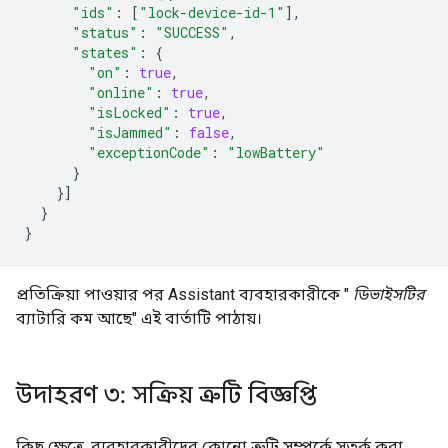
"ids"
:
[
"lock-device-id-1"
],
"status"
:
"SUCCESS"
,
"states"
:
{
"on"
:
true
,
"online"
:
true
,
"isLocked"
:
true
,
"isJammed"
:
false
,
"exceptionCode"
:
"lowBattery"
}
}]
}
}
প্রতিক্রিয়া পাওয়ার পর
Assistant
ব্যবহারকারীকে "
ডিভাইসটির
ব্যাটারি কম আছে" এই বার্তাটি পাঠায়।
উদাহরণ ৩: সক্রিয় ত্রুটি বিজ্ঞপ্তি
কিছু ক্ষেত্রে, ব্যবহারকারীদের কোনো ত্রুটি সম্পর্কে সতর্ক করা