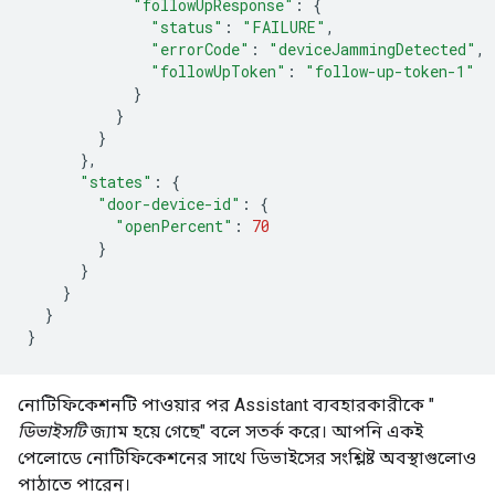
"followUpResponse"
:
{
"status"
:
"FAILURE"
,
"errorCode"
:
"deviceJammingDetected"
,
"followUpToken"
:
"follow-up-token-1"
}
}
}
},
"states"
:
{
"door-device-id"
:
{
"openPercent"
:
70
}
}
}
}
}
নোটিফিকেশনটি পাওয়ার পর
Assistant
ব্যবহারকারীকে "
ডিভাইসটি
জ্যাম হয়ে গেছে" বলে সতর্ক করে। আপনি একই
পেলোডে নোটিফিকেশনের সাথে ডিভাইসের সংশ্লিষ্ট অবস্থাগুলোও
পাঠাতে পারেন।