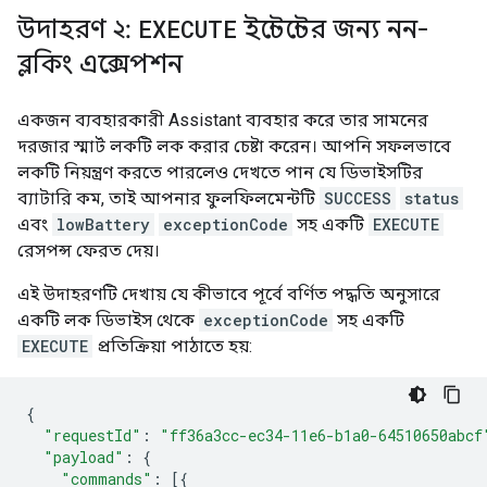
উদাহরণ ২:
EXECUTE
ইন্টেন্টের জন্য নন-
ব্লকিং এক্সেপশন
একজন ব্যবহারকারী
Assistant
ব্যবহার করে তার সামনের
দরজার স্মার্ট লকটি লক করার চেষ্টা করেন। আপনি সফলভাবে
লকটি নিয়ন্ত্রণ করতে পারলেও দেখতে পান যে ডিভাইসটির
ব্যাটারি কম, তাই আপনার ফুলফিলমেন্টটি
SUCCESS
status
এবং
lowBattery
exceptionCode
সহ একটি
EXECUTE
রেসপন্স ফেরত দেয়।
এই উদাহরণটি দেখায় যে কীভাবে পূর্বে বর্ণিত পদ্ধতি অনুসারে
একটি লক ডিভাইস থেকে
exceptionCode
সহ একটি
EXECUTE
প্রতিক্রিয়া পাঠাতে হয়:
{
"requestId"
:
"ff36a3cc-ec34-11e6-b1a0-64510650abcf
"payload"
:
{
"commands"
:
[{