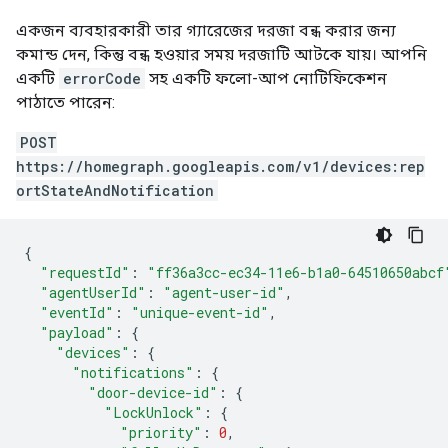
একজন ব্যবহারকারী তার গ্যারেজের দরজা বন্ধ করার জন্য
কমান্ড দেন, কিন্তু বন্ধ হওয়ার সময় দরজাটি আটকে যায়। আপনি
একটি
errorCode
সহ একটি ফলো-আপ নোটিফিকেশন
পাঠাতে পারেন:
POST
https://homegraph.googleapis.com/v1/devices:rep
ortStateAndNotification
{
"requestId"
:
"ff36a3cc-ec34-11e6-b1a0-64510650abcf
"agentUserId"
:
"agent-user-id"
,
"eventId"
:
"unique-event-id"
,
"payload"
:
{
"devices"
:
{
"notifications"
:
{
"door-device-id"
:
{
"LockUnlock"
:
{
"priority"
:
0
,