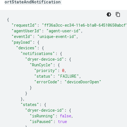
ortStateAndNotification
{
"requestId"
:
"ff36a3cc-ec34-11e6-b1a0-64510650abcf
"agentUserId"
:
"agent-user-id"
,
"eventId"
:
"unique-event-id"
,
"payload"
:
{
"devices"
:
{
"notifications"
:
{
"dryer-device-id"
:
{
"RunCycle"
:
{
"priority"
:
0
,
"status"
:
"FAILURE"
,
"errorCode"
:
"deviceDoorOpen"
}
}
},
"states"
:
{
"dryer-device-id"
:
{
"isRunning"
:
false
,
"isPaused"
:
true