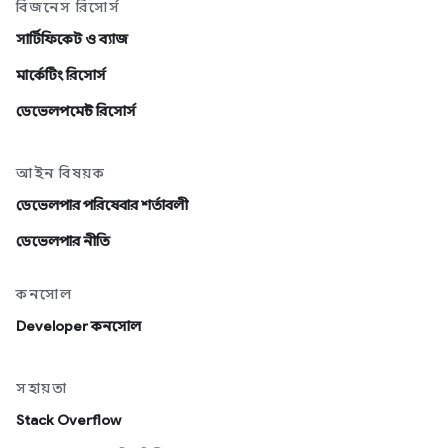
বিজনেস রিসোর্স
সার্টিফিকেট ও ব্যাজ
মার্কেটিং রিসোর্স
ডেভেলপমেন্ট রিসোর্স
আইন বিষয়ক
ডেভেলপার পরিষেবার শর্তাবলী
ডেভেলপার নীতি
কনসোল
Developer কনসোল
সহায়তা
Stack Overflow