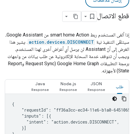
إرسال ملاحظات
قطع الاتصال
إذا ألغى المستخدم ربط
Action من
smart home
Google Assistant
،
سيتلقّى التنفيذ نية
action.devices.DISCONNECT
. يشير هذا
الغرض إلى أنّ
Assistant
لن يرسل أي أغراض أخرى لهذا المستخدم،
ويجب أن تتوقف خدمة السحابة الإلكترونية عن طلب بيانات من واجهات
برمجة التطبيقات
Google Home Graph
(Request Sync و
Report
State
) لأجهزته.
Java
Node.js
JSON
طلب
{

    "requestId": "ff36a3cc-ec34-11e6-b1a0-64510650a
    "inputs": [{

      "intent": "action.devices.DISCONNECT",

    }]

}