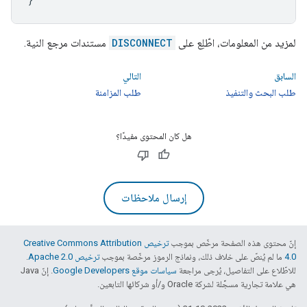
لمزيد من المعلومات، اطّلِع على
DISCONNECT
مستندات مرجع النية.
السابق
التالي
طلب البحث والتنفيذ
طلب المزامنة
هل كان المحتوى مفيدًا؟
إرسال ملاحظات
إنّ محتوى هذه الصفحة مرخّص بموجب
ترخيص Creative Commons Attribution
4.0‏
ما لم يُنصّ على خلاف ذلك، ونماذج الرموز مرخّصة بموجب
ترخيص Apache 2.0‏
.
للاطّلاع على التفاصيل، يُرجى مراجعة
سياسات موقع Google Developers‏
. إنّ Java
هي علامة تجارية مسجَّلة لشركة Oracle و/أو شركائها التابعين.