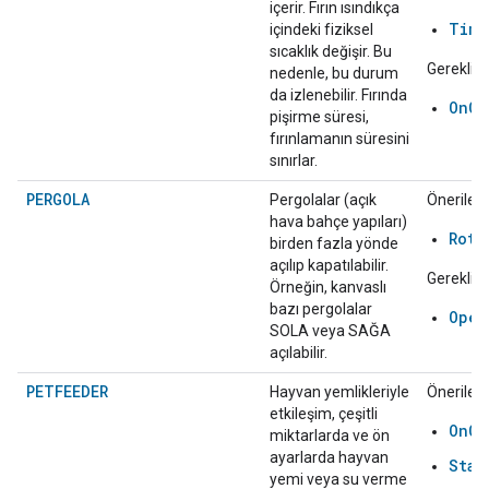
içerir. Fırın ısındıkça
Time
içindeki fiziksel
sıcaklık değişir. Bu
Gerekli:
nedenle, bu durum
da izlenebilir. Fırında
OnOf
pişirme süresi,
fırınlamanın süresini
sınırlar.
PERGOLA
Pergolalar (açık
Önerilen:
hava bahçe yapıları)
Rota
birden fazla yönde
açılıp kapatılabilir.
Gerekli:
Örneğin, kanvaslı
bazı pergolalar
Open
SOLA veya SAĞA
açılabilir.
PETFEEDER
Hayvan yemlikleriyle
Önerilen:
etkileşim, çeşitli
OnOf
miktarlarda ve ön
ayarlarda hayvan
Star
yemi veya su verme