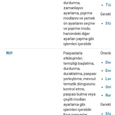
durdurma,
Time
zamanlayıcı
ayarlama, pişirme
Gerekli:
modlarını ve yemek
Star
ön ayarlarını seçme
ve pişirme modu
haricindeki diğer
ayarları yapma gibi
işlemleri içerebilir.
MOP
Paspaslarla
Önerilen:
etkileşimler;
Dock
temizliği başlatma,
durdurma,
Ener
duraklatma, paspası
Loca
yerleştirme, mevcut
temizlik döngüsünü
OnOf
kontrol etme,
paspası bulma veya
RunC
çeşitli modları
ayarlama gibi
Gerekli:
işlemleri içerebilir.
Star
Bazı paspaslar,