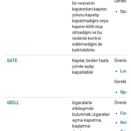
Gerekli:
bir nesnenin
kapanırken kapının
Open
yolunu kapatıp
kapatmadığını veya
kapının kilitli olup
olmadığını ve bu
nedenle kontrol
edilemediğini de
belirtebilirler.
GATE
Kapılar, birden fazla
Önerilen:
yönde açılıp
Lock
kapatılabilir.
Gerekli:
Open
GRILL
Izgaralarla
Önerilen:
etkileşimde
Cook
bulunmak, ızgaraları
açma-kapatma,
OnOf
başlatma-