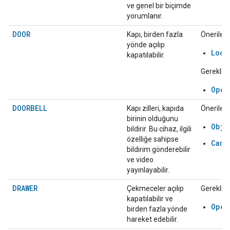
ve genel bir biçimde
yorumlanır.
DOOR
Kapı, birden fazla
Önerilen:
yönde açılıp
Lock
kapatılabilir.
Gerekli:
Open
DOORBELL
Kapı zilleri, kapıda
Önerilen:
birinin olduğunu
Obje
bildirir. Bu cihaz, ilgili
özelliğe sahipse
Came
bildirim gönderebilir
ve video
yayınlayabilir.
DRAWER
Çekmeceler açılıp
Gerekli:
kapatılabilir ve
Open
birden fazla yönde
hareket edebilir.