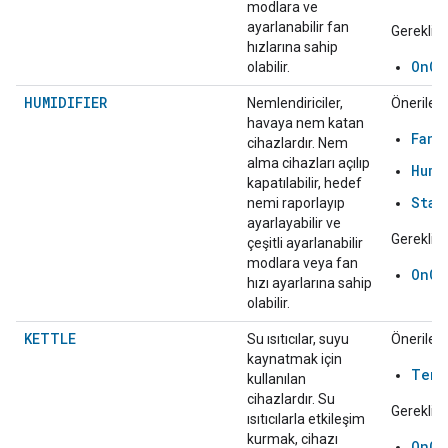
modlara ve
ayarlanabilir fan
Gerekli:
hızlarına sahip
OnOf
olabilir.
HUMIDIFIER
Nemlendiriciler,
Önerilen:
havaya nem katan
FanS
cihazlardır. Nem
alma cihazları açılıp
Humi
kapatılabilir, hedef
Star
nemi raporlayıp
ayarlayabilir ve
Gerekli:
çeşitli ayarlanabilir
modlara veya fan
OnOf
hızı ayarlarına sahip
olabilir.
KETTLE
Su ısıtıcılar, suyu
Önerilen:
kaynatmak için
Temp
kullanılan
cihazlardır. Su
Gerekli:
ısıtıcılarla etkileşim
kurmak, cihazı
OnOf