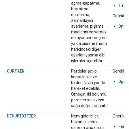
açma-kapatma,
Time
başlatma-
durdurma,
Gerekli:
zamanlayıcı
OnOf
ayarlama, pişirme
modlarını ve yemek
ön ayarlarını seçme
ya da pişirme modu
haricindeki diğer
ayarları yapma gibi
işlemleri içerebilir.
CURTAIN
Perdeler açılıp
Gerekli:
kapatılabilir ve
Open
birden fazla yönde
hareket edebilir.
Örneğin, iki bölümlü
perdeler sola veya
sağa doğru açılabilir.
DEHUMIDIFIER
Nem gidericiler,
Önerilen:
havadaki nemi
FanS
gideren cihazlardır.