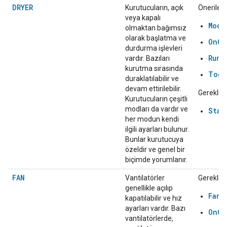
DRYER
Kurutucuların, açık
Önerilen:
veya kapalı
Mode
olmaktan bağımsız
olarak başlatma ve
OnOf
durdurma işlevleri
RunC
vardır. Bazıları
kurutma sırasında
Togg
duraklatılabilir ve
devam ettirilebilir.
Gerekli:
Kurutucuların çeşitli
modları da vardır ve
Star
her modun kendi
ilgili ayarları bulunur.
Bunlar kurutucuya
özeldir ve genel bir
biçimde yorumlanır.
FAN
Vantilatörler
Gerekli:
genellikle açılıp
FanS
kapatılabilir ve hız
ayarları vardır. Bazı
OnOf
vantilatörlerde,