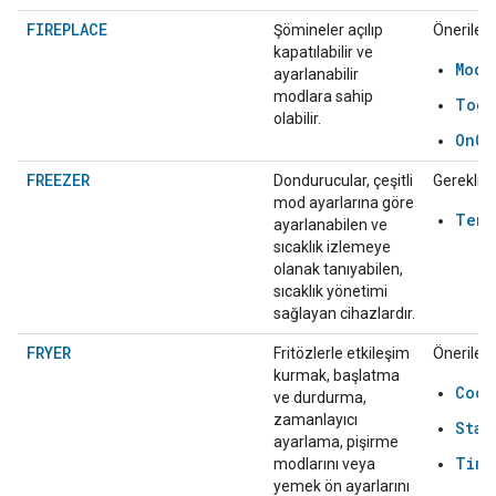
FIREPLACE
Şömineler açılıp
Önerilen:
kapatılabilir ve
Mode
ayarlanabilir
modlara sahip
Togg
olabilir.
OnOf
FREEZER
Dondurucular, çeşitli
Gerekli:
mod ayarlarına göre
Temp
ayarlanabilen ve
sıcaklık izlemeye
olanak tanıyabilen,
sıcaklık yönetimi
sağlayan cihazlardır.
FRYER
Fritözlerle etkileşim
Önerilen:
kurmak, başlatma
Cook
ve durdurma,
zamanlayıcı
Star
ayarlama, pişirme
Time
modlarını veya
yemek ön ayarlarını