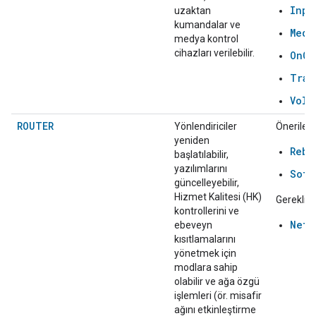
Inpu
uzaktan
kumandalar ve
Medi
medya kontrol
cihazları verilebilir.
OnOf
Tran
Volu
ROUTER
Yönlendiriciler
Önerilen:
yeniden
Rebo
başlatılabilir,
yazılımlarını
Soft
güncelleyebilir,
Hizmet Kalitesi (HK)
Gerekli:
kontrollerini ve
Netw
ebeveyn
kısıtlamalarını
yönetmek için
modlara sahip
olabilir ve ağa özgü
işlemleri (ör. misafir
ağını etkinleştirme