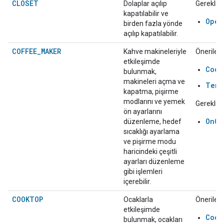
CLOSET
Dolaplar açılıp
Gerekli:
kapatılabilir ve
Open
birden fazla yönde
açılıp kapatılabilir.
COFFEE_MAKER
Kahve makineleriyle
Önerilen:
etkileşimde
Cook
bulunmak,
makineleri açma ve
Temp
kapatma, pişirme
modlarını ve yemek
Gerekli:
ön ayarlarını
OnOf
düzenleme, hedef
sıcaklığı ayarlama
ve pişirme modu
haricindeki çeşitli
ayarları düzenleme
gibi işlemleri
içerebilir.
COOKTOP
Ocaklarla
Önerilen:
etkileşimde
Cook
bulunmak, ocakları