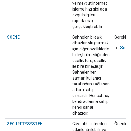
ve mevcut internet
işleme hızı gibi ağa
özgü bilgileri
raporlama)
gerçekleştirebilir.
SCENE
Sahneler, bileşik
Gerekli:
cihazlar oluşturmak
Scen
için diğer özelliklerle
birleştirilmediğinden
özellik türü, özellik
ile bire bir eşleşir.
Sahneler her
zaman kullanıcı
tarafından sağlanan
adlara sahip
olmalıdır. Her sahne,
kendi adlarına sahip
kendi sanal
cihazıdır.
SECURITYSYSTEM
Güvenlik sistemleri
Önerilen:
etkinleştirilebilir ve