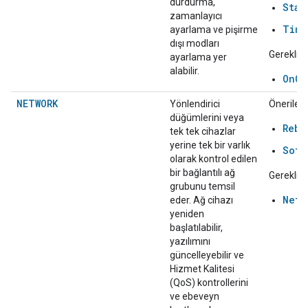
durdurma,
Star
zamanlayıcı
Time
ayarlama ve pişirme
dışı modları
Gerekli:
ayarlama yer
alabilir.
OnOf
NETWORK
Yönlendirici
Önerilen:
düğümlerini veya
Rebo
tek tek cihazlar
yerine tek bir varlık
Soft
olarak kontrol edilen
bir bağlantılı ağ
Gerekli:
grubunu temsil
Netw
eder. Ağ cihazı
yeniden
başlatılabilir,
yazılımını
güncelleyebilir ve
Hizmet Kalitesi
(QoS) kontrollerini
ve ebeveyn