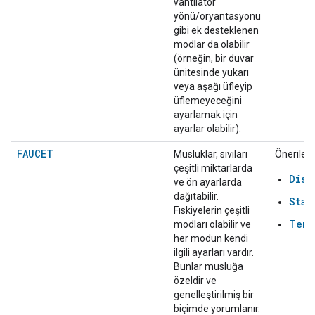
vantilatör
yönü/oryantasyonu
gibi ek desteklenen
modlar da olabilir
(örneğin, bir duvar
ünitesinde yukarı
veya aşağı üfleyip
üflemeyeceğini
ayarlamak için
ayarlar olabilir).
FAUCET
Musluklar, sıvıları
Önerilen:
çeşitli miktarlarda
Disp
ve ön ayarlarda
dağıtabilir.
Star
Fıskiyelerin çeşitli
Temp
modları olabilir ve
her modun kendi
ilgili ayarları vardır.
Bunlar musluğa
özeldir ve
genelleştirilmiş bir
biçimde yorumlanır.