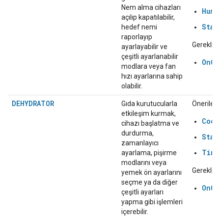
Nem alma cihazları
Humi
açılıp kapatılabilir,
Star
hedef nemi
raporlayıp
Gerekli:
ayarlayabilir ve
çeşitli ayarlanabilir
OnOf
modlara veya fan
hızı ayarlarına sahip
olabilir.
DEHYDRATOR
Gıda kurutucularla
Önerilen:
etkileşim kurmak,
Cook
cihazı başlatma ve
durdurma,
Star
zamanlayıcı
Time
ayarlama, pişirme
modlarını veya
Gerekli:
yemek ön ayarlarını
seçme ya da diğer
OnOf
çeşitli ayarları
yapma gibi işlemleri
içerebilir.