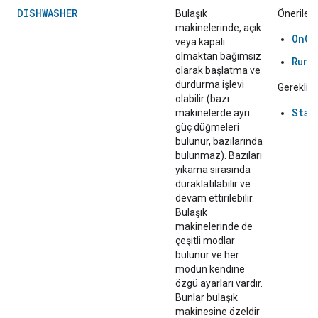
DISHWASHER
Bulaşık
Önerilen:
makinelerinde, açık
OnOf
veya kapalı
olmaktan bağımsız
RunC
olarak başlatma ve
durdurma işlevi
Gerekli:
olabilir (bazı
Star
makinelerde ayrı
güç düğmeleri
bulunur, bazılarında
bulunmaz). Bazıları
yıkama sırasında
duraklatılabilir ve
devam ettirilebilir.
Bulaşık
makinelerinde de
çeşitli modlar
bulunur ve her
modun kendine
özgü ayarları vardır.
Bunlar bulaşık
makinesine özeldir