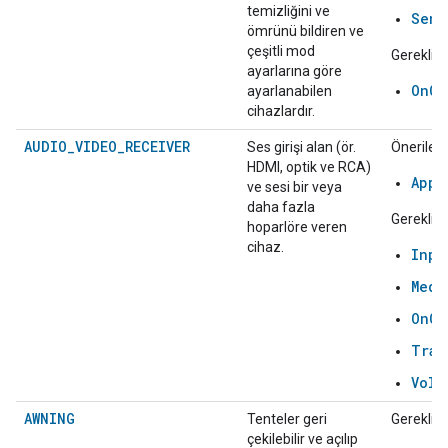
temizliğini ve
Sens
ömrünü bildiren ve
çeşitli mod
Gerekli:
ayarlarına göre
OnOf
ayarlanabilen
cihazlardır.
AUDIO_VIDEO_RECEIVER
Ses girişi alan (ör.
Önerilen:
HDMI, optik ve RCA)
AppS
ve sesi bir veya
daha fazla
Gerekli:
hoparlöre veren
cihaz.
Inpu
Medi
OnOf
Tran
Volu
AWNING
Tenteler geri
Gerekli:
çekilebilir ve açılıp