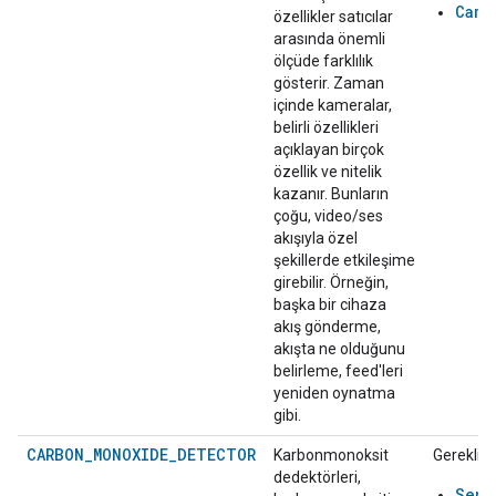
Came
özellikler satıcılar
arasında önemli
ölçüde farklılık
gösterir. Zaman
içinde kameralar,
belirli özellikleri
açıklayan birçok
özellik ve nitelik
kazanır. Bunların
çoğu, video/ses
akışıyla özel
şekillerde etkileşime
girebilir. Örneğin,
başka bir cihaza
akış gönderme,
akışta ne olduğunu
belirleme, feed'leri
yeniden oynatma
gibi.
CARBON_MONOXIDE_DETECTOR
Karbonmonoksit
Gerekli:
dedektörleri,
Sens