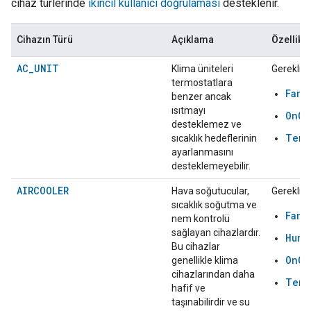
cihaz türlerinde
ikincil kullanıcı doğrulaması
desteklenir.
Cihazın Türü
Açıklama
Özellikle
AC_UNIT
Klima üniteleri
Gerekli:
termostatlara
FanS
benzer ancak
ısıtmayı
OnOf
desteklemez ve
Temp
sıcaklık hedeflerinin
ayarlanmasını
desteklemeyebilir.
AIRCOOLER
Hava soğutucular,
Gerekli:
sıcaklık soğutma ve
FanS
nem kontrolü
sağlayan cihazlardır.
Humi
Bu cihazlar
OnOf
genellikle klima
cihazlarından daha
Temp
hafif ve
taşınabilirdir ve su