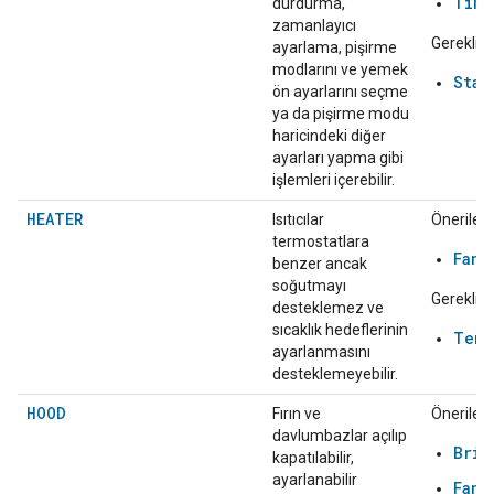
Time
durdurma,
zamanlayıcı
Gerekli:
ayarlama, pişirme
modlarını ve yemek
Star
ön ayarlarını seçme
ya da pişirme modu
haricindeki diğer
ayarları yapma gibi
işlemleri içerebilir.
HEATER
Isıtıcılar
Önerilen:
termostatlara
FanS
benzer ancak
soğutmayı
Gerekli:
desteklemez ve
sıcaklık hedeflerinin
Temp
ayarlanmasını
desteklemeyebilir.
HOOD
Fırın ve
Önerilen:
davlumbazlar açılıp
Brig
kapatılabilir,
ayarlanabilir
FanS