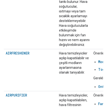
tankı bulunur. Hava
soğutucular,
ısıtmayı veya tam
sıcaklık ayarlamayı
desteklemeyebilir.
Hava soğutucularla
etkileşimde
bulunmak için fan
hızını ve nem ayarını
değiştirebilirsiniz.
AIRFRESHENER
Hava temizleyiciler
Önerilen:
açılıp kapatılabilir ve
Mode
çeşitli modların
ayarlanmasına
Togg
olanak tanıyabilir.
Gerekli:
OnOf
AIRPURIFIER
Hava temizleyiciler,
Önerilen:
açılıp kapatılabilen,
FanS
hava filtresinin