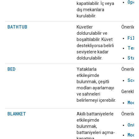
Open
kapatılabilir. İç veya
dış mekanlara
kurulabilir.
BATHTUB
Küvetler
Önerilen:
doldurulabilir ve
Fill
boşaltılabilir. Küvet
destekliyorsa belirli
Temp
seviyelere kadar
Star
doldurulabilir.
BED
Yataklarla
Önerilen:
etkileşimde
Scen
bulunmak, çeşitli
modları ayarlamayı
Gerekli:
ve sahneleri
belirlemeyi içerebilir.
Mode
BLANKET
Akıllı battaniyelerle
Önerilen:
etkileşimde
OnOf
bulunmak,
battaniyeleri açma-
Mode
kapatma,