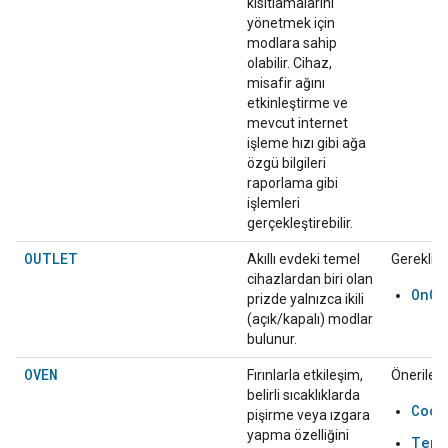
kısıtlamalarını
yönetmek için
modlara sahip
olabilir. Cihaz,
misafir ağını
etkinleştirme ve
mevcut internet
işleme hızı gibi ağa
özgü bilgileri
raporlama gibi
işlemleri
gerçekleştirebilir.
OUTLET
Akıllı evdeki temel
Gerekli:
cihazlardan biri olan
OnOf
prizde yalnızca ikili
(açık/kapalı) modlar
bulunur.
OVEN
Fırınlarla etkileşim,
Önerilen:
belirli sıcaklıklarda
Cook
pişirme veya ızgara
yapma özelliğini
Temp