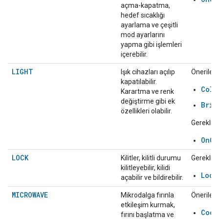
açma-kapatma,
hedef sıcaklığı
ayarlama ve çeşitli
mod ayarlarını
yapma gibi işlemleri
içerebilir.
LIGHT
Işık cihazları açılıp
Önerilen:
kapatılabilir.
Colo
Karartma ve renk
değiştirme gibi ek
Brig
özellikleri olabilir.
Gerekli:
OnOf
LOCK
Kilitler, kilitli durumu
Gerekli:
kilitleyebilir, kilidi
Lock
açabilir ve bildirebilir.
MICROWAVE
Mikrodalga fırınla
Önerilen:
etkileşim kurmak,
Cook
fırını başlatma ve