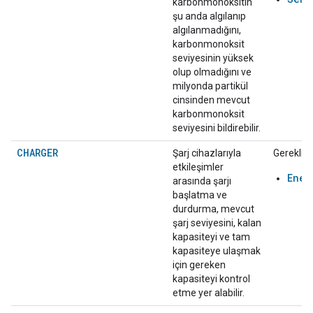
karbonmonoksitin
şu anda algılanıp
algılanmadığını,
karbonmonoksit
seviyesinin yüksek
olup olmadığını ve
milyonda partikül
cinsinden mevcut
karbonmonoksit
seviyesini bildirebilir.
CHARGER
Şarj cihazlarıyla
Gerekli:
etkileşimler
Ener
arasında şarjı
başlatma ve
durdurma, mevcut
şarj seviyesini, kalan
kapasiteyi ve tam
kapasiteye ulaşmak
için gereken
kapasiteyi kontrol
etme yer alabilir.