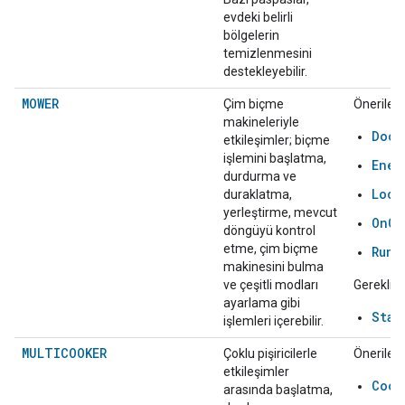
evdeki belirli
bölgelerin
temizlenmesini
destekleyebilir.
MOWER
Çim biçme
Önerilen:
makineleriyle
Dock
etkileşimler; biçme
işlemini başlatma,
Ener
durdurma ve
Loca
duraklatma,
yerleştirme, mevcut
OnOf
döngüyü kontrol
etme, çim biçme
RunC
makinesini bulma
ve çeşitli modları
Gerekli:
ayarlama gibi
Star
işlemleri içerebilir.
MULTICOOKER
Çoklu pişiricilerle
Önerilen:
etkileşimler
Cook
arasında başlatma,