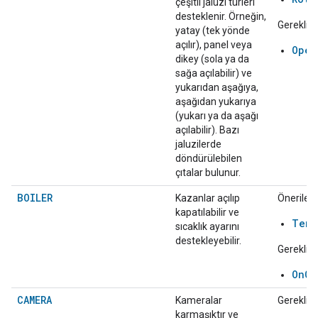
çeşitli jaluzi türleri
desteklenir. Örneğin,
Gerekli:
yatay (tek yönde
açılır), panel veya
Open
dikey (sola ya da
sağa açılabilir) ve
yukarıdan aşağıya,
aşağıdan yukarıya
(yukarı ya da aşağı
açılabilir). Bazı
jaluzilerde
döndürülebilen
çıtalar bulunur.
BOILER
Kazanlar açılıp
Önerilen:
kapatılabilir ve
Temp
sıcaklık ayarını
destekleyebilir.
Gerekli:
OnOf
CAMERA
Kameralar
Gerekli:
karmaşıktır ve