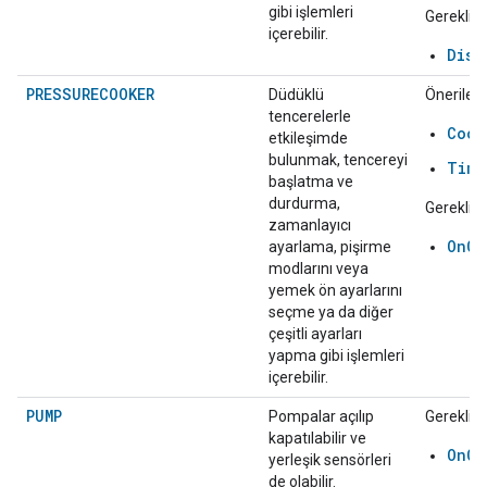
gibi işlemleri
Gerekli:
içerebilir.
Disp
PRESSURECOOKER
Düdüklü
Önerilen:
tencerelerle
Cook
etkileşimde
bulunmak, tencereyi
Time
başlatma ve
durdurma,
Gerekli:
zamanlayıcı
OnOf
ayarlama, pişirme
modlarını veya
yemek ön ayarlarını
seçme ya da diğer
çeşitli ayarları
yapma gibi işlemleri
içerebilir.
PUMP
Pompalar açılıp
Gerekli:
kapatılabilir ve
OnOf
yerleşik sensörleri
de olabilir.