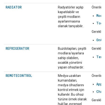
RADIATOR
Radyatörler açılıp
Önerilen:
kapatılabilir ve
Mode
çeşitli modların
ayarlanmasına
Togg
olanak tanıyabilir.
Gerekli:
OnOf
REFRIGERATOR
Buzdolapları, çeşitli
Gerekli:
modlara/ayarlara
Temp
sahip olabilen,
sıcaklık yönetimi
yapan cihazlardır.
REMOTECONTROL
Medya uzaktan
Önerilen:
kumandaları,
AppS
medya cihazlarını
kontrol etmek için
Chan
kullanılır. Bu cihaz
türüne örnek olarak
Gerekli:
hub'lar, evrensel