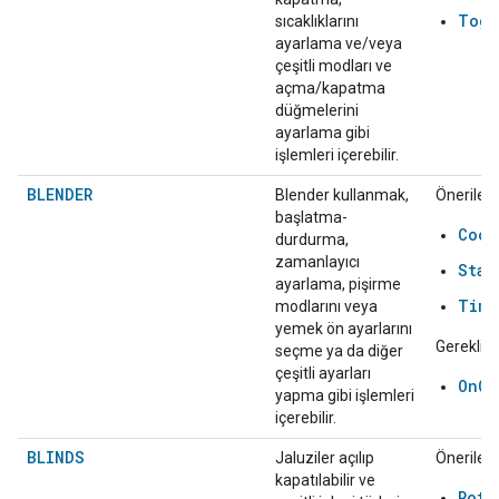
Togg
sıcaklıklarını
ayarlama ve/veya
çeşitli modları ve
açma/kapatma
düğmelerini
ayarlama gibi
işlemleri içerebilir.
BLENDER
Blender kullanmak,
Önerilen:
başlatma-
Cook
durdurma,
zamanlayıcı
Star
ayarlama, pişirme
Time
modlarını veya
yemek ön ayarlarını
Gerekli:
seçme ya da diğer
çeşitli ayarları
OnOf
yapma gibi işlemleri
içerebilir.
BLINDS
Jaluziler açılıp
Önerilen:
kapatılabilir ve
Rota