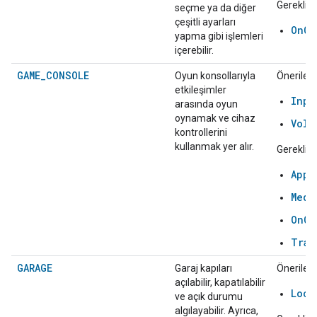
Gerekli:
seçme ya da diğer
çeşitli ayarları
OnOf
yapma gibi işlemleri
içerebilir.
GAME_CONSOLE
Oyun konsollarıyla
Önerilen:
etkileşimler
Inpu
arasında oyun
oynamak ve cihaz
Volu
kontrollerini
kullanmak yer alır.
Gerekli:
AppS
Medi
OnOf
Tran
GARAGE
Garaj kapıları
Önerilen:
açılabilir, kapatılabilir
Lock
ve açık durumu
algılayabilir. Ayrıca,