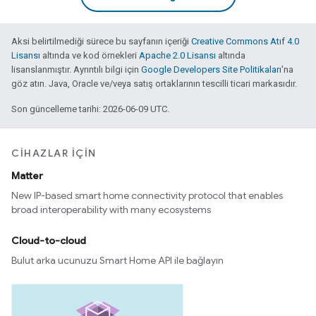
Aksi belirtilmediği sürece bu sayfanın içeriği
Creative Commons Atıf 4.0
Lisansı
altında ve kod örnekleri
Apache 2.0 Lisansı
altında
lisanslanmıştır. Ayrıntılı bilgi için
Google Developers Site Politikaları
'na
göz atın. Java, Oracle ve/veya satış ortaklarının tescilli ticari markasıdır.
Son güncelleme tarihi: 2026-06-09 UTC.
CIHAZLAR IÇIN
Matter
New IP-based smart home connectivity protocol that enables
broad interoperability with many ecosystems
Cloud-to-cloud
Bulut arka ucunuzu Smart Home API ile bağlayın