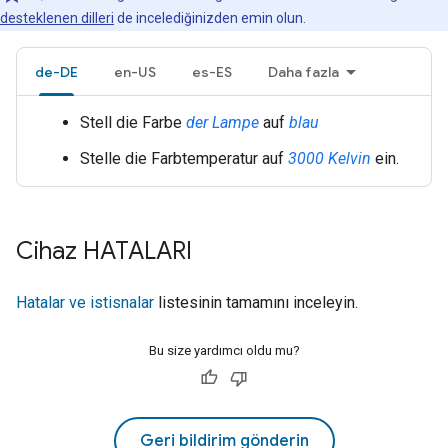
desteklenen dilleri
de incelediğinizden emin olun.
de-DE
en-US
es-ES
Daha fazla
Stell die Farbe
der Lampe
auf
blau
Stelle die Farbtemperatur auf
3000 Kelvin
ein.
Cihaz HATALARI
Hatalar ve istisnalar
listesinin tamamını inceleyin.
Bu size yardımcı oldu mu?
Geri bildirim gönderin