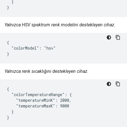
  }

}
Yalnızca HSV spektrum renk modelini destekleyen cihaz.
{

  "colorModel": "hsv"

}
Yalnızca renk sıcaklığını destekleyen cihaz.
{

  "colorTemperatureRange": {

    "temperatureMinK": 2000,

    "temperatureMaxK": 9000

  }

}