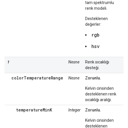
tam spektrumlu
renk modeli.
Desteklenen
değerler:
rgb
hsv
1
Nesne
Renk sıcaklığı
desteği.
colorTemperatureRange
Nesne
Zorunlu.
Kelvin cinsinden
desteklenen renk
sıcaklığı aralığı.
temperatureMinK
Integer
Zorunlu.
Kelvin cinsinden
desteklenen