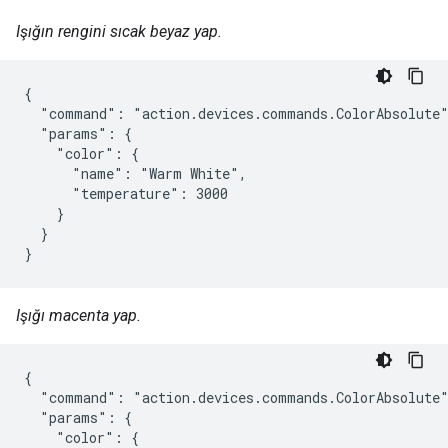
Işığın rengini sıcak beyaz yap.
{

  "command": "action.devices.commands.ColorAbsolute"
  "params": {

    "color": {

      "name": "Warm White",

      "temperature": 3000

    }

  }

}
Işığı macenta yap.
{

  "command": "action.devices.commands.ColorAbsolute"
  "params": {

    "color": {
