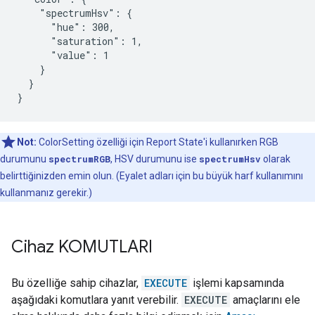
    "spectrumHsv": {

      "hue": 300,

      "saturation": 1,

      "value": 1

    }

  }

}
Not:
ColorSetting özelliği için Report State'i kullanırken RGB
durumunu
spectrumRGB
, HSV durumunu ise
spectrumHsv
olarak
belirttiğinizden emin olun. (Eyalet adları için bu büyük harf kullanımını
kullanmanız gerekir.)
Cihaz KOMUTLARI
Bu özelliğe sahip cihazlar,
EXECUTE
işlemi kapsamında
aşağıdaki komutlara yanıt verebilir.
EXECUTE
amaçlarını ele