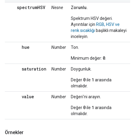
spectrumHSV
Nesne
Zorunlu.
Spektrum HSV değeri.
Ayrıntılar için
RGB, HSV ve
renk sıcaklığı
başlıklı makaleyi
inceleyin.
hue
Number
Ton.
0
Minimum değer:
.
saturation
Number
Doygunluk.
0
1
Değer
ile
arasında
olmalıdır.
value
Number
Değeri'ni arayın.
0
1
Değer
ile
arasında
olmalıdır.
Örnekler