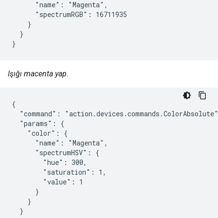
      "name": "Magenta",

      "spectrumRGB": 16711935

    }

  }

}
Işığı macenta yap.
{

  "command": "action.devices.commands.ColorAbsolute"
  "params": {

    "color": {

      "name": "Magenta",

      "spectrumHSV": {

        "hue": 300,

        "saturation": 1,

        "value": 1

      }

    }

  }
