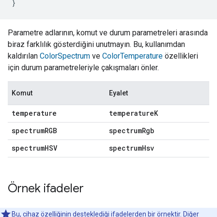
}
Parametre adlarının, komut ve durum parametreleri arasında
biraz farklılık gösterdiğini unutmayın. Bu, kullanımdan
kaldırılan
ColorSpectrum
ve
ColorTemperature
özellikleri
için durum parametreleriyle çakışmaları önler.
Komut
Eyalet
temperature
temperature
K
spectrum
RGB
spectrum
Rgb
spectrum
HSV
spectrum
Hsv
Örnek ifadeler
Bu, cihaz özelliğinin desteklediği ifadelerden bir örnektir. Diğer