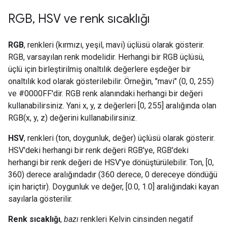
RGB
,
HSV ve renk sıcaklığı
RGB
, renkleri (kırmızı, yeşil, mavi) üçlüsü olarak gösterir.
RGB, varsayılan renk modelidir. Herhangi bir RGB üçlüsü,
üçlü için birleştirilmiş onaltılık değerlere eşdeğer bir
onaltılık kod olarak gösterilebilir. Örneğin, "mavi" (0, 0, 255)
ve #0000FF'dir. RGB renk alanındaki herhangi bir değeri
kullanabilirsiniz. Yani x, y, z değerleri [0, 255] aralığında olan
RGB(x, y, z) değerini kullanabilirsiniz.
HSV
, renkleri (ton, doygunluk, değer) üçlüsü olarak gösterir.
HSV'deki herhangi bir renk değeri RGB'ye, RGB'deki
herhangi bir renk değeri de HSV'ye dönüştürülebilir. Ton, [0,
360) derece aralığındadır (360 derece, 0 dereceye döndüğü
için hariçtir). Doygunluk ve değer, [0.0, 1.0] aralığındaki kayan
sayılarla gösterilir.
Renk sıcaklığı
,
bazı
renkleri Kelvin cinsinden negatif