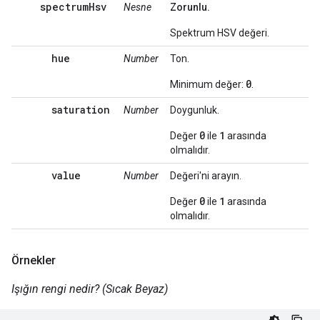
spectrumHsv
Nesne
Zorunlu.
Spektrum HSV değeri.
hue
Number
Ton.
0
Minimum değer:
.
saturation
Number
Doygunluk.
0
1
Değer
ile
arasında
olmalıdır.
value
Number
Değeri'ni arayın.
0
1
Değer
ile
arasında
olmalıdır.
Örnekler
Işığın rengi nedir? (Sıcak Beyaz)