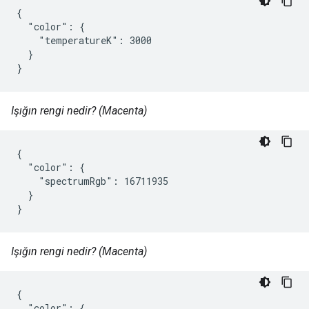
{

  "color": {

    "temperatureK": 3000

  }

}
Işığın rengi nedir? (Macenta)
{

  "color": {

    "spectrumRgb": 16711935

  }

}
Işığın rengi nedir? (Macenta)
{

  "color": {
