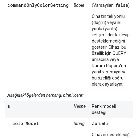
commandOnlyColorSetting
false
Boole
(Varsayılan:
)
Cihazın tek yönlü
(doğru) veya iki
yönlü (yanlış)
iletişimi destekleyip
desteklemediğini
gösterir. Cihaz, bu
özellik için QUERY
amacına veya
Durum Raporu'na
yanıt veremiyorsa
bu özelliği doğru
olarak ayarlayın.
Aşağıdaki öğelerden herhangi birini içerir:
0
Nesne
Renk modeli
desteği.
colorModel
String
Zorunlu.
Cihazın desteklediği