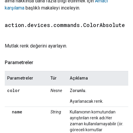
alma hakkında daha fazla bilgi edinmek için
Amacı
karşılama
başlıklı makaleyi inceleyin.
action
.
devices
.
commands
.
Color
Absolute
Mutlak renk değerini ayarlayın.
Parametreler
Parametreler
Tür
Açıklama
color
Nesne
Zorunlu.
Ayarlanacak renk.
name
String
Kullanıcının komutundan
ayrıştırılan renk adı.Her
zaman kullanılamayabilir (ör.
göreceli komutlar