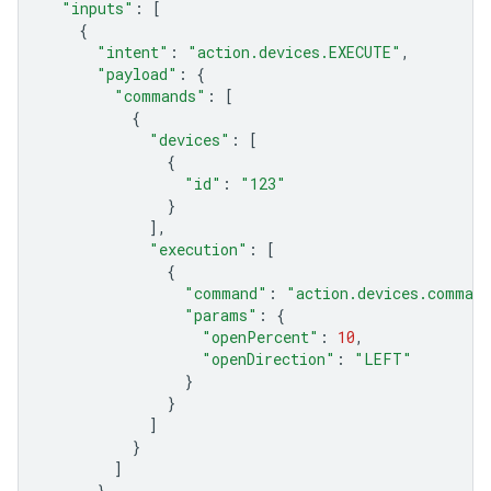
"inputs"
:
[
{
"intent"
:
"action.devices.EXECUTE"
,
"payload"
:
{
"commands"
:
[
{
"devices"
:
[
{
"id"
:
"123"
}
],
"execution"
:
[
{
"command"
:
"action.devices.comman
"params"
:
{
"openPercent"
:
10
,
"openDirection"
:
"LEFT"
}
}
]
}
]
}