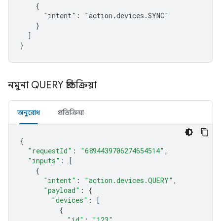
    {

      "intent": "action.devices.SYNC"

    }

  ]

}
নমুনা QUERY প্রতিক্রিয়া
অনুরোধ
প্রতিক্রিয়া
{
"requestId"
:
"6894439706274654514"
,
"inputs"
:
[
{
"intent"
:
"action.devices.QUERY"
,
"payload"
:
{
"devices"
:
[
{
"id"
:
"123"