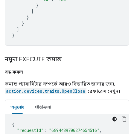
}
]
}
}
]
}
নমুনা EXECUTE কমান্ড
বন্ধ করুন
কমান্ড প্যারামিটার সম্পর্কে আরও বিস্তারিত জানার জন্য,
action.devices.traits.OpenClose
রেফারেন্স দেখুন।
অনুরোধ
প্রতিক্রিয়া
{
"requestId"
:
"6894439706274654516"
,