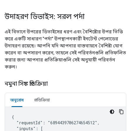
উদাহরণ ডিভাইস: সরল পর্দা
এই বিভাগে উপরের ডিভাইসের ধরণ এবং বৈশিষ্ট্যের উপর ভিত্তি
করে একটি সাধারণ "পর্দা" উপস্থাপনকারী ইনটেন্ট পেলোডের
উদাহরণ রয়েছে। আপনি যদি আপনার বাস্তবায়নে বৈশিষ্ট্য যোগ
করেন বা অপসারণ করেন, তাহলে সেই পরিবর্তনগুলি প্রতিফলিত
করার জন্য আপনার প্রতিক্রিয়াগুলি সেই অনুযায়ী পরিবর্তন
করুন।
নমুনা সিঙ্ক প্রতিক্রিয়া
অনুরোধ
প্রতিক্রিয়া
{

  "requestId": "6894439706274654512",

  "inputs": [
