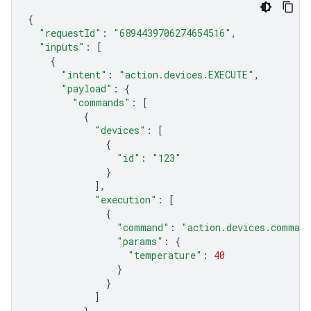
{
"requestId"
:
"6894439706274654516"
,
"inputs"
:
[
{
"intent"
:
"action.devices.EXECUTE"
,
"payload"
:
{
"commands"
:
[
{
"devices"
:
[
{
"id"
:
"123"
}
],
"execution"
:
[
{
"command"
:
"action.devices.comman
"params"
:
{
"temperature"
:
40
}
}
]
}