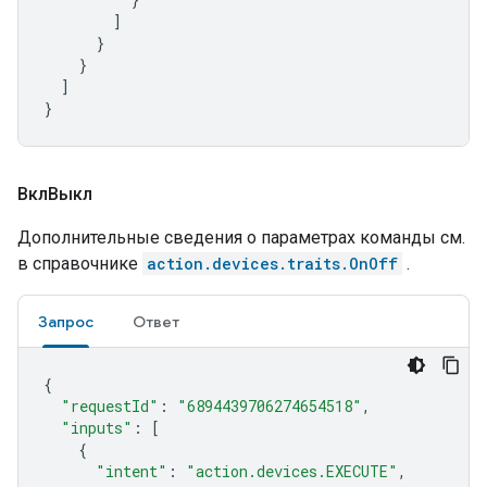
]
}
}
]
}
ВклВыкл
Дополнительные сведения о параметрах команды см.
в справочнике
action.devices.traits.OnOff
.
Запрос
Ответ
{
"requestId"
:
"6894439706274654518"
,
"inputs"
:
[
{
"intent"
:
"action.devices.EXECUTE"
,