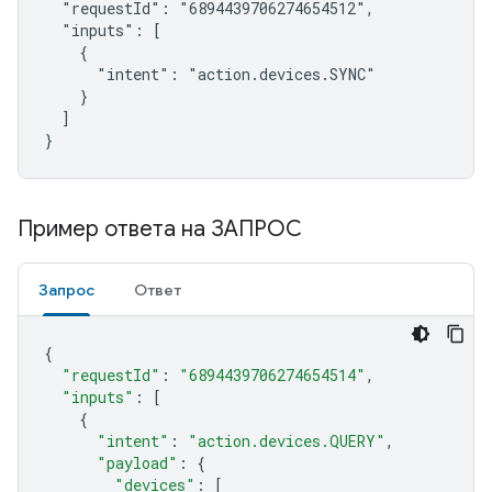
  "requestId": "6894439706274654512",

  "inputs": [

    {

      "intent": "action.devices.SYNC"

    }

  ]

}
Пример ответа на ЗАПРОС
Запрос
Ответ
{
"requestId"
:
"6894439706274654514"
,
"inputs"
:
[
{
"intent"
:
"action.devices.QUERY"
,
"payload"
:
{
"devices"
:
[