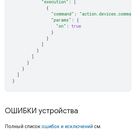
"execution"
:
[
{
"command"
:
"action.devices.comman
"params"
:
{
"on"
:
true
}
}
]
}
]
}
}
]
}
ОШИБКИ устройства
Полный список
ошибок и исключений
см.