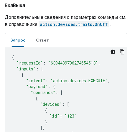
ВклВыкл
Дополнительные сведения о параметрах команды см.
в справочнике
action.devices.traits.OnOff
.
Запрос
Ответ
{
"requestId"
:
"6894439706274654518"
,
"inputs"
:
[
{
"intent"
:
"action.devices.EXECUTE"
,
"payload"
:
{
"commands"
:
[
{
"devices"
:
[
{
"id"
:
"123"
}
],