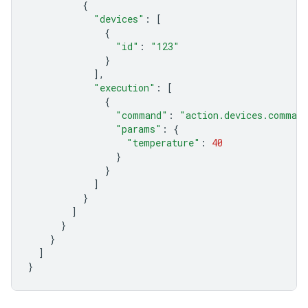
{
"devices"
:
[
{
"id"
:
"123"
}
],
"execution"
:
[
{
"command"
:
"action.devices.comman
"params"
:
{
"temperature"
:
40
}
}
]
}
]
}
}
]
}