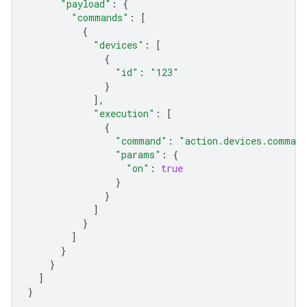
"payload"
:
{
"commands"
:
[
{
"devices"
:
[
{
"id"
:
"123"
}
],
"execution"
:
[
{
"command"
:
"action.devices.comman
"params"
:
{
"on"
:
true
}
}
]
}
]
}
}
]
}