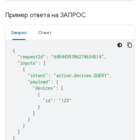
Пример ответа на ЗАПРОС
Запрос
Ответ
{
"requestId"
:
"6894439706274654514"
,
"inputs"
:
[
{
"intent"
:
"action.devices.QUERY"
,
"payload"
:
{
"devices"
:
[
{
"id"
:
"123"
}
]
}
}
]
}