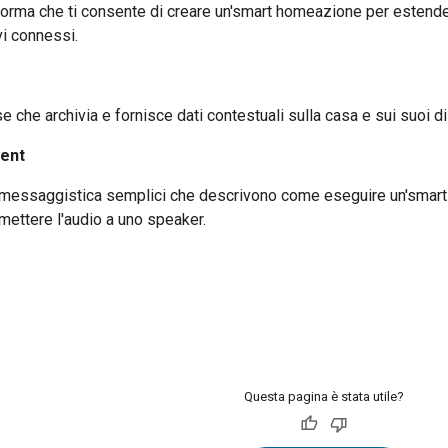
forma che ti consente di creare un'
smart home
azione per estender
vi connessi.
 che archivia e fornisce dati contestuali sulla casa e sui suoi di
tent
 messaggistica semplici che descrivono come eseguire un'
smar
smettere l'audio a uno speaker.
Questa pagina è stata utile?