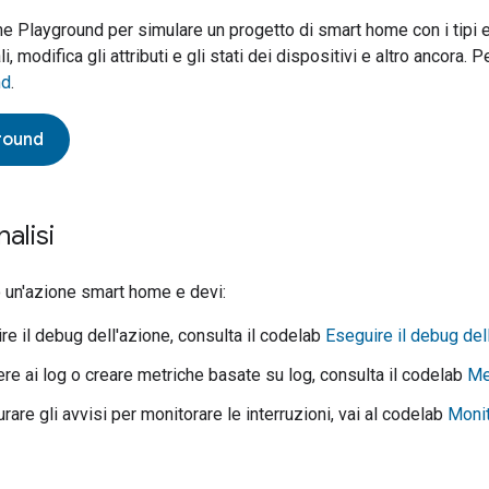
e Playground
per simulare un progetto di smart home con i tipi e 
li, modifica gli attributi e gli stati dei dispositivi e altro ancora. 
nd
.
round
alisi
o un'azione
smart home
e devi:
re il debug dell'azione, consulta il codelab
Eseguire il debug de
re ai log o creare metriche basate su log, consulta il codelab
Me
rare gli avvisi per monitorare le interruzioni, vai al codelab
Monit