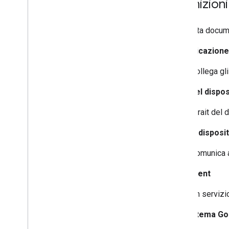
Definizioni
In questa docume
Autenticazione
Collega gl
Trait del dispos
I trait del
Tipo di disposi
Comunica
Fulfillment
Un servizi
Ecosistema G