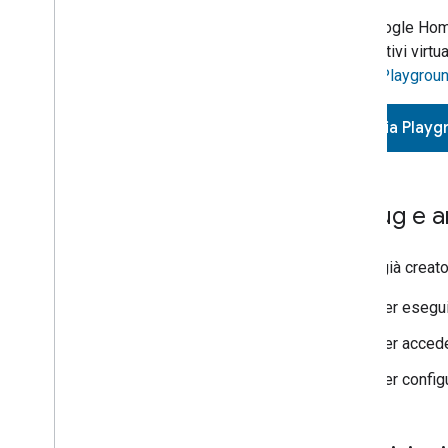
Usa
Google Hom
dispositivi virtua
Home Playgrou
Avvia Playg
Debug e an
Se hai già creat
Per esegui
Per accede
Per configu