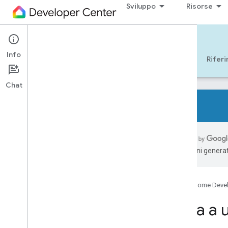
Sviluppo
Risorse
Cloud-to-cloud
Info
Inizia
Apprendimento
Sviluppo
Rifer
Chat
Panoramica
Tipi di dispositivi supportati
traduzioni generat
Elenco di controllo per gli sviluppatori
Note di rilascio
Panoramica della migrazione di Actions
Google Home Deve
per la smart home
Inizia a
Inizia con un codelab
Collegare i dispositivi per la smart