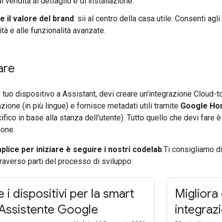
di vendita al dettaglio e di installazione.
 il valore del brand
: sii al centro della casa utile. Consenti agl
ilità e alle funzionalità avanzate.
are
l tuo dispositivo a
Assistant
, devi creare un'integrazione
Cloud-t
'azione (in più lingue) e fornisce metadati utili tramite
Google Ho
fico in base alla stanza dell'utente). Tutto quello che devi fare è 
ione.
plice per iniziare è seguire i nostri codelab
.Ti consigliamo d
averso parti del processo di sviluppo:
 i dispositivi per la smart
Migliora 
'Assistente Google
integraz