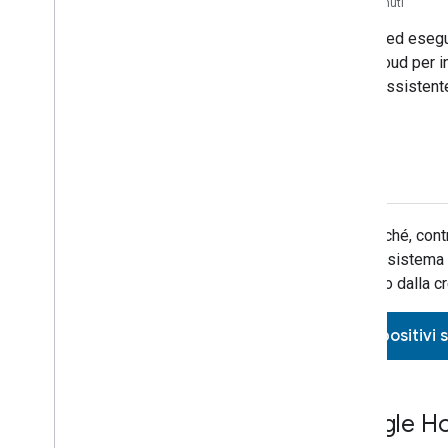
35 minuti
Crea ed esegu
to-cloud per i
nell'assistent
Dopodiché, contr
nell'ecosistema 
sviluppo dalla cr
Dispositivi 
Google H