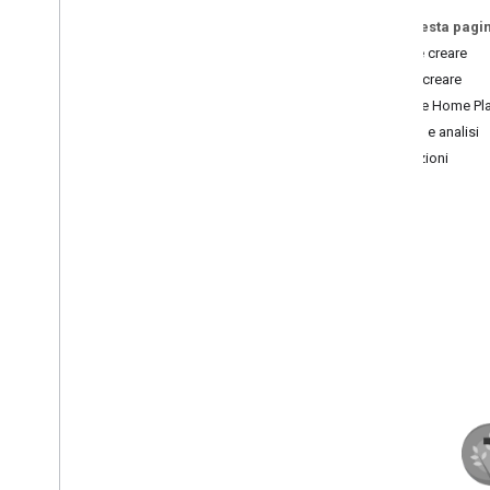
home all'Assistente Google
Su questa pagi
Migliora e proteggi le tue azioni per la
Perché creare
smart home
Come creare
Google Home Pl
1
.
Configurazione di progetti e
autenticazione
Debug e analisi
Definizioni
2
.
Adeguamento intent
3
.
Test
4
.
Dati e analisi
5
.
Miglioramenti
6
.
Certificazione e lancio
Termini di servizio per gli sviluppatori
Norme per gli sviluppatori