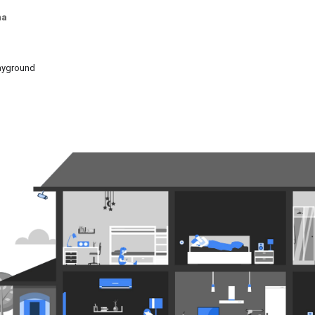
na
ayground