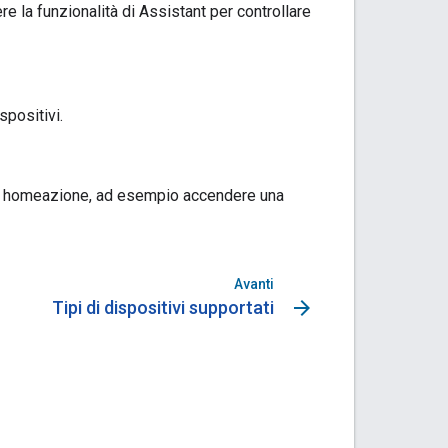
e la funzionalità di
Assistant
per controllare
spositivi.
t home
azione, ad esempio accendere una
Avanti
arrow_forward
Tipi di dispositivi supportati