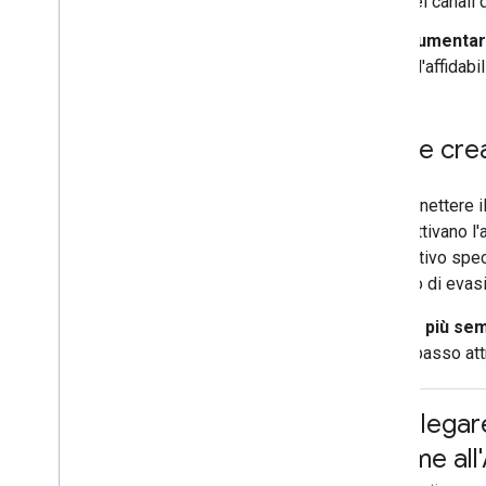
nei canali 
Aumentare
all'affidab
Come cre
Per connettere i
utenti attivano l
dispositivo speci
servizio di evas
Il modo più sem
passo passo attr
Collegare
home all