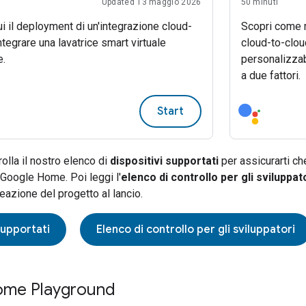
Updated 13 maggio 2026
50 minuti
i il deployment di un'integrazione cloud-
Scopri come m
ntegrare una lavatrice smart virtuale
cloud-to-cloud
e.
personalizzab
a due fattori.
Start
olla il nostro elenco di
dispositivi supportati
per assicurarti ch
Google Home. Poi leggi l'
elenco di controllo per gli sviluppat
eazione del progetto al lancio.
supportati
Elenco di controllo per gli sviluppatori
ome Playground