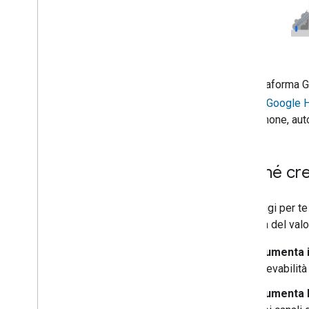
Assistenza
La piattaforma 
tramite
Google 
smartphone, auto,
Perché cr
I vantaggi per t
crescita del valo
Aumenta i
rilevabilità
Aumenta l