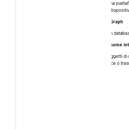
Una piatta
i dispositi
Home Graph
Un database
smart home
in
Oggetti di
luce o tra