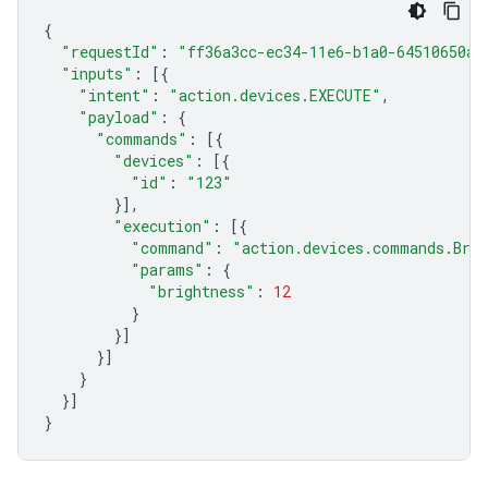
{
"requestId"
:
"ff36a3cc-ec34-11e6-b1a0-64510650ab
"inputs"
:
[{
"intent"
:
"action.devices.EXECUTE"
,
"payload"
:
{
"commands"
:
[{
"devices"
:
[{
"id"
:
"123"
}],
"execution"
:
[{
"command"
:
"action.devices.commands.Brig
"params"
:
{
"brightness"
:
12
}
}]
}]
}
}]
}