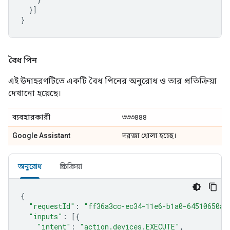
}]
}
বৈধ পিন
এই উদাহরণটিতে একটি বৈধ পিনের অনুরোধ ও তার প্রতিক্রিয়া
দেখানো হয়েছে।
ব্যবহারকারী
৩৩৩৪৪৪
Google Assistant
দরজা খোলা হচ্ছে।
অনুরোধ
প্রতিক্রিয়া
{
"requestId"
:
"ff36a3cc-ec34-11e6-b1a0-64510650ab
"inputs"
:
[{
"intent"
:
"action.devices.EXECUTE"
,