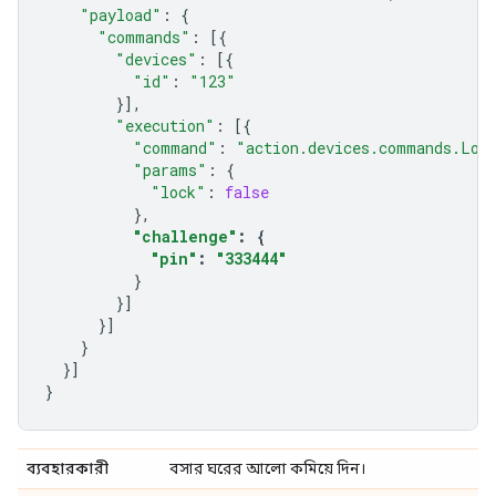
"payload"
:
{
"commands"
:
[{
"devices"
:
[{
"id"
:
"123"
}],
"execution"
:
[{
"command"
:
"action.devices.commands.Loc
"params"
:
{
"lock"
:
false
},
"challenge"
:
{
"pin"
:
"333444"
}
}]
}]
}
}]
}
ব্যবহারকারী
বসার ঘরের আলো কমিয়ে দিন।