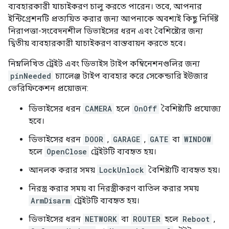
ব্যবহারকারী যাচাইকরণ চালু করতে পারেন। তবে, আপনার
ইন্টিগ্রেশনটি প্রত্যয়িত করার জন্য আপনাকে অবশ্যই কিছু নির্দিষ্ট
নিরাপত্তা-সংবেদনশীল ডিভাইসের ধরন এবং বৈশিষ্ট্যের জন্য
দ্বিতীয় ব্যবহারকারী যাচাইকরণ বাস্তবায়ন করতে হবে।
নিম্নলিখিত ট্রেইট এবং ডিভাইস টাইপ কম্বিনেশনগুলির জন্য
pinNeeded
চ্যালেঞ্জ টাইপ ব্যবহার করে সেকেন্ডারি ইউজার
ভেরিফিকেশন প্রয়োজন:
ডিভাইসের ধরন
CAMERA
হলে
OnOff
বৈশিষ্ট্যটি প্রযোজ্য
হবে।
ডিভাইসের ধরন
DOOR
,
GARAGE
,
GATE
বা
WINDOW
হলে
OpenClose
ট্রেইটটি ব্যবহৃত হয়।
আনলক করার সময়
LockUnlock
বৈশিষ্ট্যটি ব্যবহৃত হয়।
নিরস্ত্র করার সময় বা নিরস্ত্রীকরণ বাতিল করার সময়
ArmDisarm
ট্রেইটটি ব্যবহৃত হয়।
ডিভাইসের ধরন
NETWORK
বা
ROUTER
হলে
Reboot
,