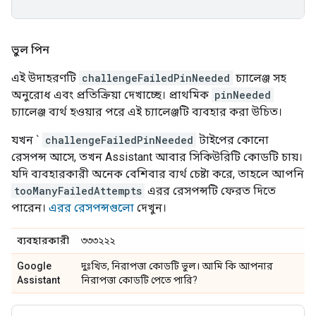
ভুল পিন
এই উদাহরণটি
challengeFailedPinNeeded
চ্যালেঞ্জ সহ
অনুরোধ এবং প্রতিক্রিয়া দেখাচ্ছে। প্রাথমিক
pinNeeded
চ্যালেঞ্জ ব্যর্থ হওয়ার পরে এই চ্যালেঞ্জটি ব্যবহার করা উচিত।
যখন `
challengeFailedPinNeeded
টাইপের কোনো
রেসপন্স আসে, তখন
Assistant
আবার সিকিউরিটি কোডটি চায়।
যদি ব্যবহারকারী অনেক বেশিবার ব্যর্থ চেষ্টা করে, তাহলে আপনি
tooManyFailedAttempts
এরর রেসপন্সটি ফেরত দিতে
পারেন।
এরর রেসপন্সগুলো
দেখুন।
ব্যবহারকারী
৩৩৩২২২
Google
দুঃখিত, নিরাপত্তা কোডটি ভুল। আমি কি আপনার
Assistant
নিরাপত্তা কোডটি পেতে পারি?