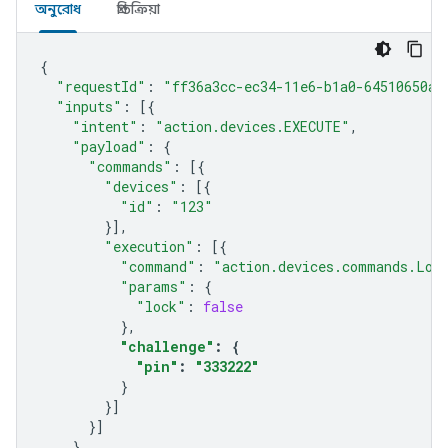
অনুরোধ
প্রতিক্রিয়া
{
"requestId"
:
"ff36a3cc-ec34-11e6-b1a0-64510650ab
"inputs"
:
[{
"intent"
:
"action.devices.EXECUTE"
,
"payload"
:
{
"commands"
:
[{
"devices"
:
[{
"id"
:
"123"
}],
"execution"
:
[{
"command"
:
"action.devices.commands.Loc
"params"
:
{
"lock"
:
false
},
"challenge"
:
{
"pin"
:
"333222"
}
}]
}]
}