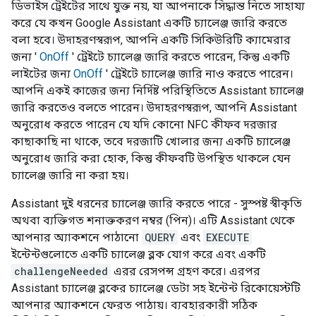
ডিভাইস ট্রেইটের সাথে যুক্ত নয়, যা আপনাকে সিদ্ধান্ত নিতে সাহায্য
করে যে কখন
Google Assistant
একটি চ্যালেঞ্জ জারি করতে
বলা হবে। উদাহরণস্বরূপ, আপনি একটি সিকিউরিটি ক্যামেরার
জন্য '
OnOff
' ট্রেইটে চ্যালেঞ্জ জারি করতে পারেন, কিন্তু একটি
লাইটের জন্য
OnOff
' ট্রেইটে চ্যালেঞ্জ জারি নাও করতে পারেন।
আপনি একই কাজের জন্য নির্দিষ্ট পরিস্থিতিতে
Assistant
চ্যালেঞ্জ
জারি করতেও বলতে পারেন। উদাহরণস্বরূপ, আপনি
Assistant
অনুরোধ করতে পারেন যে যদি কোনো NFC কীফব দরজার
কাছাকাছি না থাকে, তবে দরজাটি খোলার জন্য একটি চ্যালেঞ্জ
অনুরোধ জারি করা হোক, কিন্তু কীফবটি উপস্থিত থাকলে যেন
চ্যালেঞ্জ জারি না করা হয়।
Assistant
দুই ধরনের চ্যালেঞ্জ জারি করতে পারে - সুস্পষ্ট স্বীকৃতি
অথবা ব্যক্তিগত শনাক্তকরণ নম্বর (পিন)। এটি
Assistant
থেকে
আপনার অ্যাকশনে পাঠানো
QUERY
এবং
EXECUTE
ইন্টেন্টগুলোতে একটি চ্যালেঞ্জ ব্লক যোগ করে এবং একটি
challengeNeeded
এরর রেসপন্স গ্রহণ করে। এরপর
Assistant
চ্যালেঞ্জ ব্লকের চ্যালেঞ্জ ডেটা সহ ইন্টেন্ট রিকোয়েস্টটি
আপনার অ্যাকশনে ফেরত পাঠায়। ব্যবহারকারী সঠিক