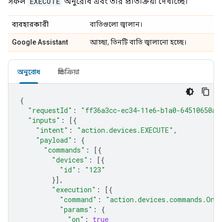
সফল
EXECUTE
অনুরোধ এবং তার প্রতিক্রিয়া দেখাচ্ছে।
ব্যবহারকারী
বাতিগুলো জ্বালান।
Google Assistant
আচ্ছা, তিনটি বাতি জ্বালানো হচ্ছে।
অনুরোধ
প্রতিক্রিয়া
{
"requestId"
:
"ff36a3cc-ec34-11e6-b1a0-64510650ab
"inputs"
:
[{
"intent"
:
"action.devices.EXECUTE"
,
"payload"
:
{
"commands"
:
[{
"devices"
:
[{
"id"
:
"123"
}],
"execution"
:
[{
"command"
:
"action.devices.commands.OnO
"params"
:
{
"on"
:
true