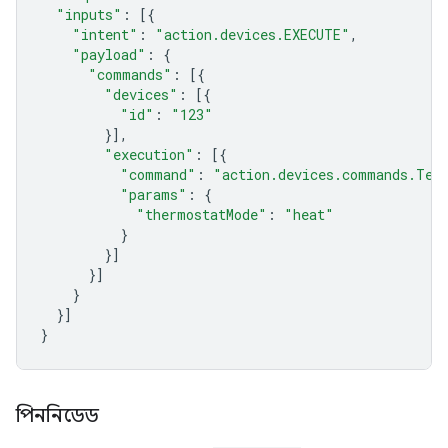
"inputs"
:
[{
"intent"
:
"action.devices.EXECUTE"
,
"payload"
:
{
"commands"
:
[{
"devices"
:
[{
"id"
:
"123"
}],
"execution"
:
[{
"command"
:
"action.devices.commands.Tem
"params"
:
{
"thermostatMode"
:
"heat"
}
}]
}]
}
}]
}
পিননিডেড