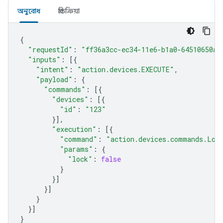
অনুরোধ
প্রতিক্রিয়া
{
"requestId"
:
"ff36a3cc-ec34-11e6-b1a0-64510650ab
"inputs"
:
[{
"intent"
:
"action.devices.EXECUTE"
,
"payload"
:
{
"commands"
:
[{
"devices"
:
[{
"id"
:
"123"
}],
"execution"
:
[{
"command"
:
"action.devices.commands.Loc
"params"
:
{
"lock"
:
false
}
}]
}]
}
}]
}