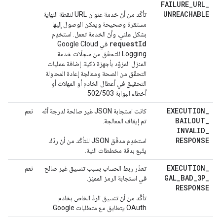
FAILURE
_
URL
_
UNREACHABLE
تأكَّد من أنّ خدمة عنوان URL لنقطة النهاية
مستقرة وصحيحة ويمكن الوصول إليها
بشكل علني، وأنّ الخدمة تعمل. استخدِم
request
Id
في Google Cloud
Logging للتحقّق من سجلّات خدمة
المنزل المزوّد بأجهزة ذكية. إضافة عمليات
التحقّق من الصحة ومعالجة إعادة المحاولة
التحقيق في أعطال الخادم أو المهلات أو
أخطاء البوابة 502/503
EXECUTION
_
كانت استجابة JSON غير صالحة لدرجة أنّه
نعم
BAILOUT
_
تم إيقاف المعالجة.
INVALID
_
RESPONSE
استخدِم مدقّق JSON للتأكّد من أنّ ردّك
يتّبع بدقة مخططات النية.
EXECUTION
_
تعذّر ربط الحساب بسبب تنسيق غير صالح
نعم
GAL
_
BAD
_
3P
_
في استجابة الرمز المميّز.
RESPONSE
تأكَّد من أنّ تنسيق الردّ الخاص بخادم
OAuth يتطابق مع متطلبات Google.