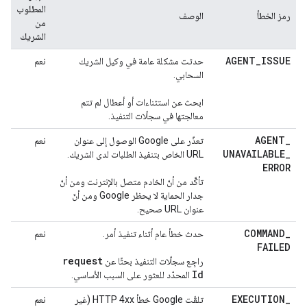
المطلوب
رمز الخطأ
الوصف
من
الشريك
AGENT
_
ISSUE
حدثت مشكلة عامة في وكيل الشريك
نعم
السحابي.
ابحث عن استثناءات أو أعطال لم تتم
معالجتها في سجلّات التنفيذ.
AGENT
_
تعذّر على Google الوصول إلى عنوان
نعم
UNAVAILABLE
_
URL الخاص بتنفيذ الطلبات لدى الشريك.
ERROR
تأكَّد من أنّ الخادم متصل بالإنترنت ومن أنّ
جدار الحماية لا يحظر Google ومن أنّ
عنوان URL صحيح.
COMMAND
_
حدث خطأ عام أثناء تنفيذ أمر.
نعم
FAILED
request
راجِع سجلّات التنفيذ بحثًا عن
Id
المحدّد للعثور على السبب الأساسي.
EXECUTION
_
تلقّت Google خطأ HTTP 4xx (غير
نعم