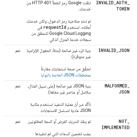
INVALID
_
AUTH
_
تلقّت Google رمز الخطأ HTTP 401 من
TOKEN
خدمتك.
لم تنتهِ صلاحية رمز الدخول، ولكن خدمتك
request
Id
أبطَلته. استخدِم
في
Google Cloud Logging للتحقّق من
سجلات خدمة المنزل الذكي.
INVALID
_
JSON
بنية الرد غير صالحة (مثلاً، الحقول الإلزامية
نعم
غير متوفّرة).
تحقَّق من صحة استجابتك مقارنةً
بمخططات JSON الخاصة بالنوايا
.
MALFORMED
_
بنية JSON غير صالحة (على سبيل المثال،
نعم
JSON
سلاسل أو عناصر غير مغلقة).
تأكَّد من أنّ عملية التنفيذ تستخدم مكتبة
JSON عادية لتسلسل الاستجابات.
NOT
_
لم ينفّذ الشريك الغرض أو السمة المطلوبَين.
نعم
IMPLEMENTED
يجب تضمين السمات التي تم تنفيذها