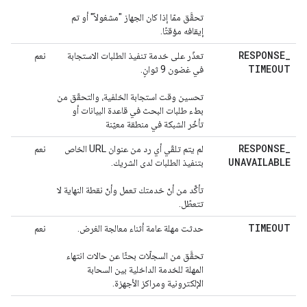
تحقَّق ممّا إذا كان الجهاز "مشغولاً" أو تم
إيقافه مؤقتًا.
RESPONSE
_
تعذّر على خدمة تنفيذ الطلبات الاستجابة
نعم
TIMEOUT
في غضون 9 ثوانٍ.
تحسين وقت استجابة الخلفية، والتحقّق من
بطء طلبات البحث في قاعدة البيانات أو
تأخّر الشبكة في منطقة معيّنة
RESPONSE
_
لم يتم تلقّي أي رد من عنوان URL الخاص
نعم
UNAVAILABLE
بتنفيذ الطلبات لدى الشريك.
تأكَّد من أنّ خدمتك تعمل وأنّ نقطة النهاية لا
تتعطّل.
TIMEOUT
حدثت مهلة عامة أثناء معالجة الغرض.
نعم
تحقَّق من السجلّات بحثًا عن حالات انتهاء
المهلة للخدمة الداخلية بين السحابة
الإلكترونية ومراكز الأجهزة.