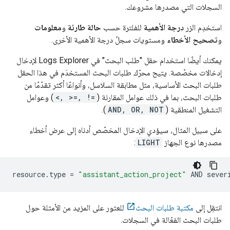
السجلات التي مصدرها مشروعك.
استخدِم الزر
درجة الأهمية
للفلترة حسب
حالة طارئة
و
معلومات
و
تصحيح الأخطاء
ومستويات سجلّ درجة الأهمية الأخرى.
يمكنك أيضًا استخدام حقل "طلب البحث" في
Logs Explorer
لإدخال
إدخالات مخصّصة. يتيح محرّك طلبات البحث المستخدَم في هذا الحقل
طلبات البحث الأساسية، مثل مطابقة السلاسل، وأنواعًا أكثر تقدّمًا من
طلبات البحث، بما في ذلك عوامل المقارنة (
<, >=, !=
) وعوامل
التشغيل المنطقية (
AND, OR, NOT
).
على سبيل المثال، سيؤدي الإدخال المخصّص أدناه إلى عرض أخطاء
مصدرها نوع الجهاز
LIGHT
:
resource
.
type
=
"assistant_action_project"
AND
sever
انتقِل إلى
مكتبة طلبات البحث
للعثور على المزيد من الأمثلة حول
طلبات البحث الفعّالة في السجلات.