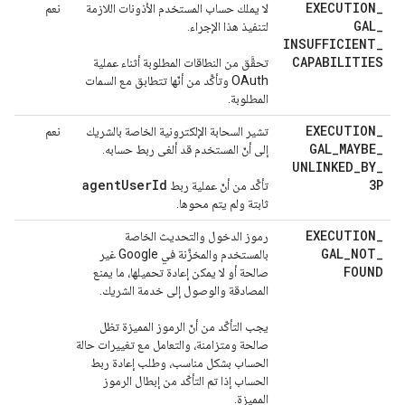
EXECUTION
_
لا يملك حساب المستخدم الأذونات اللازمة
نعم
GAL
_
لتنفيذ هذا الإجراء.
INSUFFICIENT
_
CAPABILITIES
تحقَّق من النطاقات المطلوبة أثناء عملية
OAuth وتأكَّد من أنّها تتطابق مع السمات
المطلوبة.
EXECUTION
_
تشير السحابة الإلكترونية الخاصة بالشريك
نعم
GAL
_
MAYBE
_
إلى أنّ المستخدم قد ألغى ربط حسابه.
UNLINKED
_
BY
_
agent
User
Id
3P
تأكَّد من أنّ عملية ربط
ثابتة ولم يتم محوها.
EXECUTION
_
رموز الدخول والتحديث الخاصة
GAL
_
NOT
_
بالمستخدم والمخزَّنة في Google غير
FOUND
صالحة أو لا يمكن إعادة تحميلها، ما يمنع
المصادقة والوصول إلى خدمة الشريك.
يجب التأكّد من أنّ الرموز المميزة تظل
صالحة ومتزامنة، والتعامل مع تغييرات حالة
الحساب بشكل مناسب، وطلب إعادة ربط
الحساب إذا تم التأكّد من إبطال الرموز
المميزة.