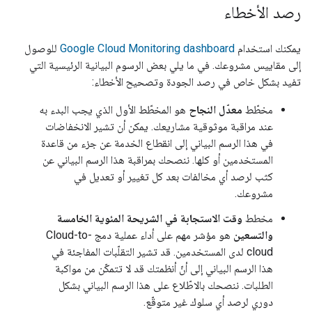
رصد الأخطاء
يمكنك استخدام
Google Cloud Monitoring dashboard
للوصول
إلى مقاييس مشروعك. في ما يلي بعض الرسوم البيانية الرئيسية التي
تفيد بشكل خاص في رصد الجودة وتصحيح الأخطاء:
مخطّط
معدّل النجاح
هو المخطّط الأول الذي يجب البدء به
عند مراقبة موثوقية مشاريعك. يمكن أن تشير الانخفاضات
في هذا الرسم البياني إلى انقطاع الخدمة عن جزء من قاعدة
المستخدمين أو كلها. ننصحك بمراقبة هذا الرسم البياني عن
كثب لرصد أي مخالفات بعد كل تغيير أو تعديل في
مشروعك.
مخطط
وقت الاستجابة في الشريحة المئوية الخامسة
والتسعين
هو مؤشر مهم على أداء عملية دمج
Cloud-to-
cloud
لدى المستخدمين. قد تشير التقلّبات المفاجئة في
هذا الرسم البياني إلى أنّ أنظمتك قد لا تتمكّن من مواكبة
الطلبات. ننصحك بالاطّلاع على هذا الرسم البياني بشكل
دوري لرصد أي سلوك غير متوقّع.