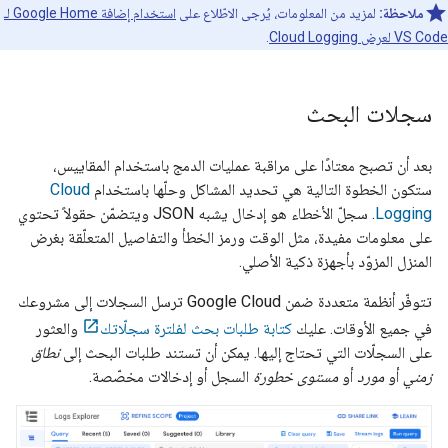
ملاحظة:
لمزيد من المعلومات، يُرجى الاطّلاع على
استخدام إضافة Google Home لـ
VS Code لعرض Cloud Logging
.
سجلات البحث
بعد أن تصبح معتادًا على مراقبة عمليات الدمج باستخدام المقاييس،
ستكون الخطوة التالية هي تحديد المشاكل وحلّها باستخدام
Cloud
Logging
. سجلّ الأخطاء هو إدخال يشبه JSON ويتضمّن حقولاً تحتوي
على معلومات مفيدة، مثل الوقت ورمز الخطأ والتفاصيل المتعلّقة بغرض
المنزل المزوّد بأجهزة ذكية الأصلي.
تتوفّر أنظمة متعددة ضمن
Google Cloud
ترسل السجلات إلى مشروعك
في جميع الأوقات. عليك
كتابة طلبات بحث لفلترة سجلّاتك
والعثور
على السجلّات التي تحتاج إليها. يمكن أن تستند طلبات البحث إلى
نطاق
زمني
أو
مورد
أو
مستوى خطورة
السجل أو إدخالات مخصّصة.