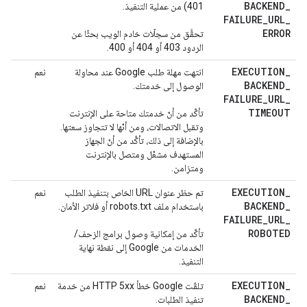
BACKEND
_
401) من عملية التنفيذ.
FAILURE
_
URL
_
ERROR
تحقَّق من سجلّات خادم الويب بحثًا عن
الردود 403 أو 404 أو 400.
EXECUTION
_
انتهت مهلة طلب Google عند محاولة
نعم
BACKEND
_
الوصول إلى خدمتك.
FAILURE
_
URL
_
TIMEOUT
تأكَّد من أنّ خدمتك متاحة على الإنترنت
وتقبل الاتصالات، ومن أنّها لا تتجاوز سعتها.
بالإضافة إلى ذلك، تأكَّد من أنّ الجهاز
المستهدف مشغّل ومتصل بالإنترنت
ومتزامن.
EXECUTION
_
تم حظر عنوان URL الخاص بتنفيذ الطلب
نعم
BACKEND
_
باستخدام ملف robots.txt أو فلاتر الأمان.
FAILURE
_
URL
_
ROBOTED
تأكَّد من إمكانية وصول برامج الزحف/
الخدمات من Google إلى نقطة نهاية
التنفيذ.
EXECUTION
_
تلقّت Google خطأ HTTP 5xx من خدمة
نعم
BACKEND
_
تنفيذ الطلبات.