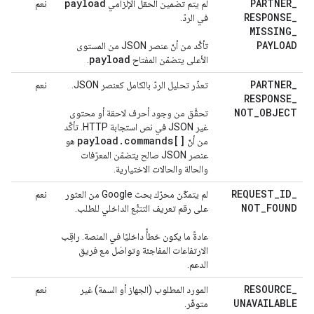
payload
PARTNER
_
لم يتم تضمين الحقل الإلزامي
نعم
RESPONSE
_
في الردّ.
MISSING
_
PAYLOAD
تأكَّد من أنّ عنصر JSON من المستوى
payload
الأعلى يتضمّن المفتاح
.
PARTNER
_
تعذّر تحليل الردّ بالكامل كعنصر JSON.
نعم
RESPONSE
_
NOT
_
OBJECT
تحقَّق من وجود أحرف لاحقة أو محتوى
غير JSON في نص استجابة HTTP. تأكَّد
payload
.
commands[]
من أنّ
هو
عنصر JSON صالح يتضمّن المعرّفات
والحالة والحالات الاختيارية.
REQUEST
_
ID
_
لم يتمكّن محرّك بحث Google من العثور
نعم
NOT
_
FOUND
على رقم تعريف التتبُّع الداخلي للطلب.
عادةً ما يكون خطأً داخليًا في المنصة. راقِب
الارتفاعات المفاجئة وتواصَل مع فريق
الدعم.
RESOURCE
_
المورد المطلوب (الجهاز أو السمة) غير
نعم
UNAVAILABLE
متوفّر.