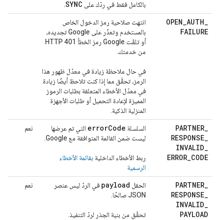
SYNC
بالكامل فقط في ردّك على
.
OPEN
_
AUTH
_
انتهت صلاحية رمز الدخول الخاص
FAILURE
بالمستخدم وتعذّر على Google تجديده،
أو تلقّت Google رمز الخطأ HTTP 401
من خدمتك.
في حال ملاحظة زيادة في معدّل ظهور هذا
الرمز، تحقَّق مما إذا كنت تلاحظ أيضًا زيادة
في معدّل الأخطاء المتعلقة بطلبات الرموز
المميزة لإعادة التحميل أو طلبات الأجهزة
المنزلية الذكية.
error
Code
PARTNER
_
السلسلة
التي تم عرضها
نعم
RESPONSE
_
ليست ضمن القائمة المتوافقة مع Google.
INVALID
_
ERROR
_
CODE
ربط الأخطاء الداخلية
بقائمة الأخطاء
الرسمية
payload
PARTNER
_
الحقل
في الردّ ليس عنصر
نعم
RESPONSE
_
JSON صالحًا.
INVALID
_
PAYLOAD
تحقَّق من بنية الجذر لردّ التنفيذ.