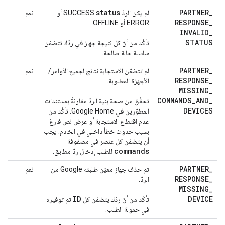
status
PARTNER
_
لم يكن الردّ
SUCCESS أو
نعم
RESPONSE
_
ERROR أو OFFLINE.
INVALID
_
STATUS
تأكَّد من أنّ كل نتيجة جهاز في ردّك تتضمّن
سلسلة حالة صالحة.
PARTNER
_
لم تتضمّن الاستجابة نتائج لجميع الأوامر/
نعم
RESPONSE
_
الأجهزة المطلوبة.
MISSING
_
COMMANDS
_
AND
_
تحقَّق من صحة بنية الردّ مقارنةً بمستندات
DEVICES
المطوّرين في Google Home. تأكَّد من
عدم اقتطاع الاستجابة أو عرض نص فارغ
بسبب حدوث خطأ داخلي في الخادم. يجب
أن يتضمّن كل عنصر في مصفوفة
commands
للطلب إدخال ردّ مطابق.
PARTNER
_
تم حذف جهاز معيّن طلبته Google من
نعم
RESPONSE
_
الردّ.
MISSING
_
ID
DEVICE
تأكَّد من أنّ ردّك يتضمّن كل
تم توفيره
في حمولة الطلب.