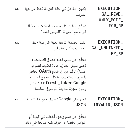
EXECUTION
_
يكون التكامل في حالة القراءة فقط من جهة
نعم
GAL
_
READ
_
الشريك.
ONLY
_
MODE
_
FOR
_
3P
تحقَّق مما إذا كان حساب المستخدم معلّقًا أو
في وضع الصيانة "للعرض فقط".
EXECUTION
_
ألغت الخدمة التابعة لجهة خارجية ربط
نعم
GAL
_
UNLINKED
_
الحساب بشكل استباقي.
BY
_
3P
تحقَّق من سبب قطع اتصال المستخدم
(على سبيل المثال، إعادة الضبط لأسباب
أمنية). تأكَّد من أنّ خادم OAuth الخاص
بالشريك يستجيب بشكل صحيح لطلبات
refresh
_
token
Google
لإصدار
رموز مميّزة جديدة للوصول بسلاسة.
EXECUTION
_
تعذّر على Google تحليل حمولة استجابة
نعم
INVALID
_
JSON
JSON.
تحقَّق من عدم وجود أخطاء في البنية أو
أقواس ناقصة أو أحرف غير صالحة في ردّك.