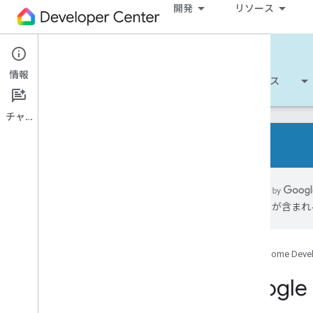
開発
リソース
Cloud-to-cloud
情報
開始する
詳細
開発
リファレンス
チャット
概要
サポートされているデバイスの種類
には誤りが含まれ
デベロッパー チェックリスト
リリースノート
スマートホーム アクションの移行の概
Google Home Deve
要
Googl
Codelab を使ってみる
スマートホーム デバイスを Google ア