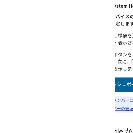
6
.
認定とリリース
System He
デバイスの
デベロッパー利用規約
測定しま
デベロッパー ポリシー
指標が目標値を
サポート
イライト表示さ
以下のボタンを
します。次に、[
ードを表示しま
[ダッシュボ
注:
チームメンバーに
ジェクト メンバーの管
Googl