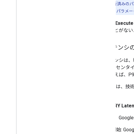
付けられた更新済みのパ
されたすべてのパラメー
Query/Execute
待つことがない
レイテンシ
レイテンシは、
90 パーセン
（たとえば、P9
Google 
す。
1. QUERY La
これは、Goog
開始: Go