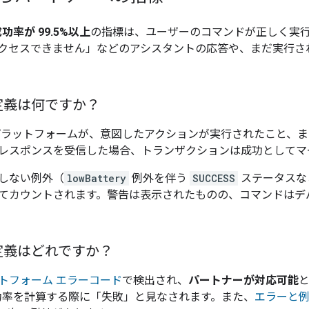
功率が 99.5%以上
の指標は、ユーザーのコマンドが正しく実
クセスできません」などのアシスタントの応答や、まだ実行さ
定義は何ですか？
Home プラットフォームが、意図したアクションが実行されたこと
レスポンスを受信した場合、トランザクションは成功としてマ
しない例外（
lowBattery
例外を伴う
SUCCESS
ステータスな
てカウントされます。警告は表示されたものの、コマンドはデ
定義はどれですか？
トフォーム エラーコード
で検出され、
パートナーが対応可能
と
の成功率を計算する際に「失敗」と見なされます。また、
エラーと