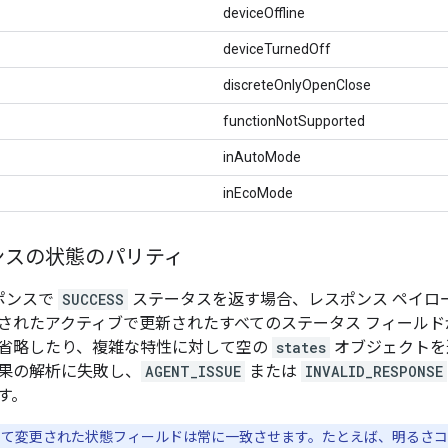
deviceOffline
deviceTurnedOff
discreteOnlyOpenClose
functionNotSupported
inAutoMode
inEcoMode
ンスの状態のパリティ
ポンスで
SUCCESS
ステータスを返す場合、レスポンス ペイロ
されたアクティブで更新されたすべてのステータス フィールド
省略したり、複雑な特性に対して空の
states
オブジェクトを返
果の解析に失敗し、
AGENT_ISSUE
または
INVALID_RESPONSE
す。
て変更された状態フィールドは常に一致させます。たとえば、明るさ