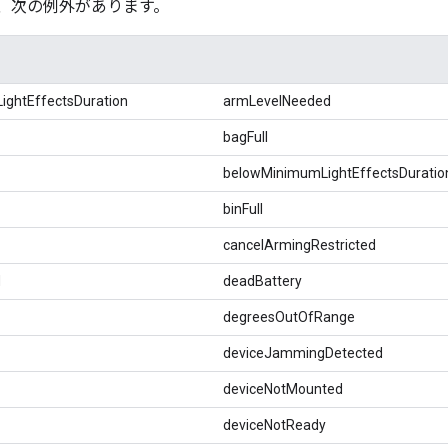
、次の例外があります。
ghtEffectsDuration
armLevelNeeded
bagFull
belowMinimumLightEffectsDuratio
binFull
cancelArmingRestricted
d
deadBattery
degreesOutOfRange
deviceJammingDetected
deviceNotMounted
deviceNotReady