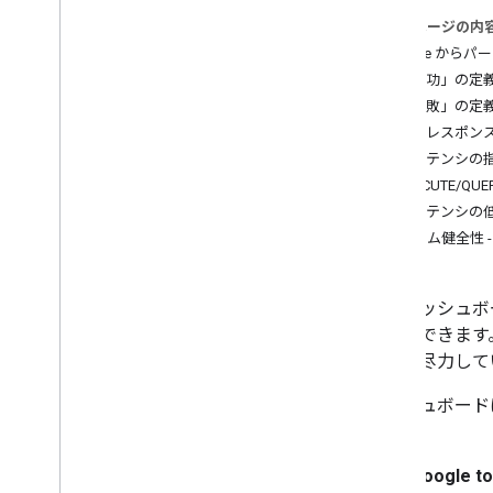
シスタントにリンクする
このページの内
スマートホーム アクションを拡張して
Google から
セキュリティを強化する
「成功」の定
「失敗」の定
1
.
プロジェクトと認証の設定
実行レスポン
レイテンシの
2
.
インテント フルフィルメント
EXECUTE/
レイテンシの
3
.
Test
システム健全性 -
4
.
アナリティクス
Google Home Vitals
このダッシュボ
Cloud Monitoring で指標をモニタリ
に維持できます
ングする
ことに尽力して
Cloud-to-Cloud の Cloud ロギング
統合エラーのトラブルシューティン
ダッシュボード
グ
ます。
5
.
機能強化
Google to