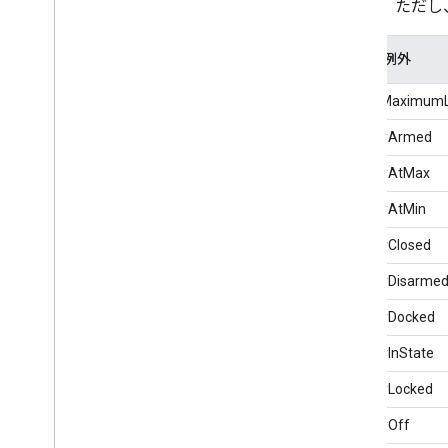
ります。ただし
障害の例外
aboveMaximumLi
alreadyArmed
alreadyAtMax
alreadyAtMin
alreadyClosed
alreadyDisarme
alreadyDocked
alreadyInState
alreadyLocked
alreadyOff