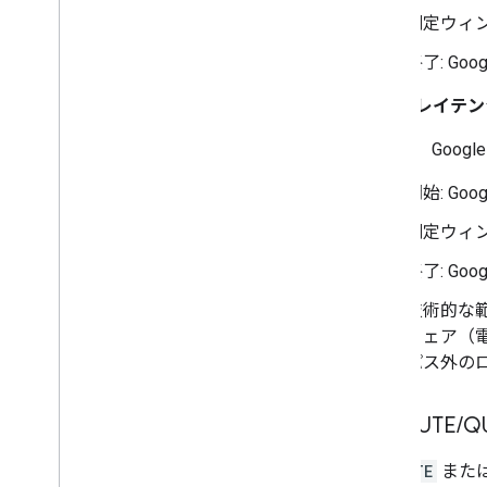
測定ウィン
終了: G
2. 実行レイテ
これは、Goo
開始: Go
測定ウィ
終了: Goo
技術的な範
ウェア（
パス外の
EXECUTE
/
Q
EXECUTE
また