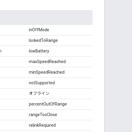
inOffMode
lockedToRange
n
lowBattery
maxSpeedReached
minSpeedReached
notSupported
オフライン
percentOutOfRange
rangeTooClose
relinkRequired