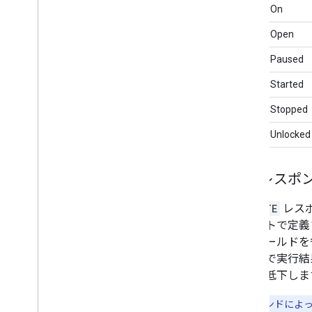
alreadyOn
alreadyOpen
alreadyPaused
alreadyStarted
alreadyStopped
alreadyUnlocked
実行レスポ
EXECUTE
レス
トレイトで定義
態フィールドを
ォームで実行結
功率が低下しま
重要:
コマンドによっ