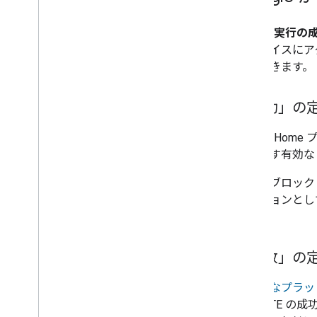
クエリ/実行の成
「デバイスにア
回避できます。
「成功」の
Google 
とを示す有効な
実行をブロック
ザクションとし
た。
「失敗」の
一般的なプラッ
EXECUTE 