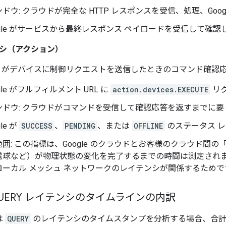
ドウ: クラウドが完全な HTTP レスポンスを受信、処理、Goo
oogle がサービスから最終レスポンス ペイロードを受信して確認
ンシ（アクション）
gle がデバイスに制御リクエストを送信したときのコマンド確認
ogle がフルフィルメント URL に
action.devices.EXECUTE
リ
ンドウ: クラウドがコマンドを受信して確認応答を返すまでに要
gle が
SUCCESS
、
PENDING
、または
OFFLINE
のステータス 
囲: この指標は、Google のクラウドとお客様のクラウド間
電球など）が物理状態の変化を完了するまでの時間は測定され
ローカル メッシュ ネットワークのレイテンシが関係するためで
UERY レイテンシのタイムラインの内訳
は
QUERY
のレイテンシのタイムスタンプを分析する場合、合計