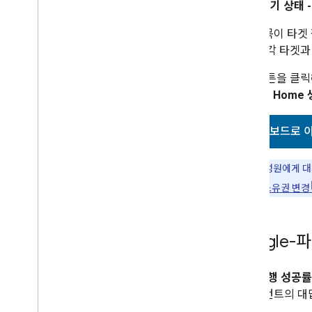
기기 상태 
개발자 서비스 약관
개발자 정책
측정항목이 타겟 
정보는 각 타겟과
지원
다음 버튼을 클릭
Google Hom
대시보드로 
참고:
팀 구성원에게 대
또는 프로젝트 소유권 변경
Google
질문/실행 성공률 >
어시스턴트의 대답