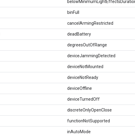
belowMinimumLightEffectsDuratio
binFull
cancelArmingRestricted
d
deadBattery
degreesOutOfRange
deviceJammingDetected
deviceNotMounted
deviceNotReady
deviceOffline
deviceTurnedOff
discreteOnlyOpenClose
functionNotSupported
inAutoMode