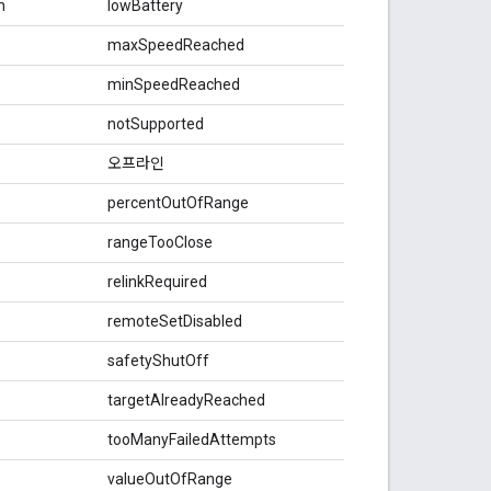
n
lowBattery
maxSpeedReached
minSpeedReached
notSupported
오프라인
percentOutOfRange
rangeTooClose
relinkRequired
remoteSetDisabled
safetyShutOff
targetAlreadyReached
tooManyFailedAttempts
valueOutOfRange