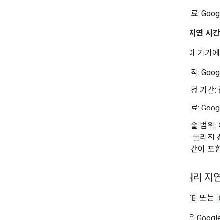
종료: Go
2. 실행 지연 시간
Google이 기기
시작: Goo
측정 기간:
종료: Goo
기술 범위:
가 물리적 
시간이 포함
실행
/
쿼리 지
EXECUTE
또는
이 분석은 Goo