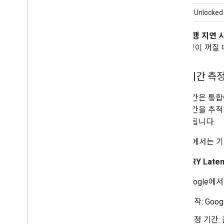
alreadyUnlocked
질의/실행 지연 시간
(예: 조명이 꺼질
지연 시간 측
지연 시간은 통합
지연 시간을 추적합
에 승인됩니다.
Google에서는
1. QUERY Late
이는 Google에
시작: Goo
측정 기간: