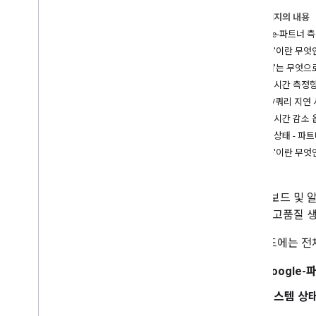
스마트 홈 작업 개선 및 보안 강화
이 페이지의 내용
Google-파트너 
1
.
프로젝트 및 인증 설정
'성공'이란 무엇
'실패'는 무엇으
2
.
인텐트 처리
지연 시간 측정
실행/쿼리 지연
3
.
테스트
지연 시간 감소 
시스템 상태 - 파트
4
.
분석
'성공'이란 무엇
Google Home Vitals
Cloud Monitoring으로 측정항목 모니
터링
이 대시보드 및 알
클라우드 간 Cloud Logging
을 위해 고품질 
통합 오류 문제 해결하기
대시보드에는 전체
5
.
향상된 기능
Google
6
.
인증 및 출시
시스템 상태