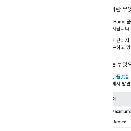
'성공'이란 무
Google Ho
으로 표시됩니다.
실행을 차단하지 
에도 불구하고 명
'실패'는 무엇
일반적인 플랫폼 
및 예외
에서 발견
실패 예외
aboveMaximumLi
alreadyArmed