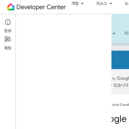
개발
리소스
뉴
Cloud-to-cloud
정보
시작하기
알아보기
개발
참조
지
채팅
개요
지원되는 기기 유형
가 있을 수 있습니다
개발자 체크리스트
출시 노트
스마트 홈 작업 이전 개요
Google Home Deve
Google
Codelab 시작하기
Google 어시스턴트에 스마트 홈 기기 연결
하기