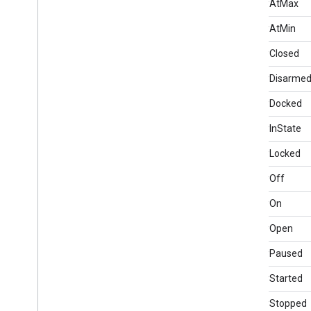
alreadyAtMax
alreadyAtMin
alreadyClosed
alreadyDisarme
alreadyDocked
alreadyInState
alreadyLocked
alreadyOff
alreadyOn
alreadyOpen
alreadyPaused
alreadyStarted
alreadyStopped