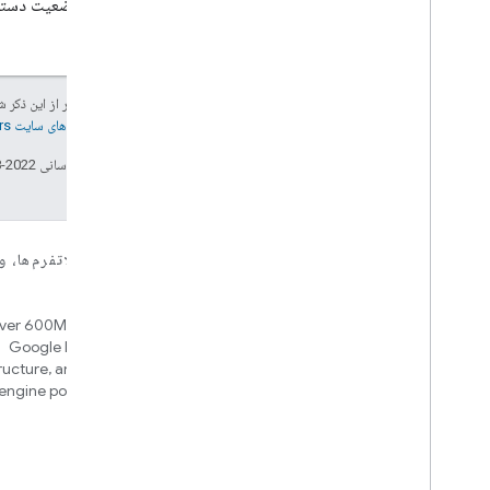
وضعیت دستگاه
جز در مواردی که غیر از این ذک
جزئیات، به
خطمشی‌های سایت Google Developers‏
تاریخ آخرین به‌روزرسانی 2022-08-05 به‌وقت ساعت هماهنگ جهانی.
برای دستگاه‌ها
برای برنامه‌ها، پلاتفرم‌ها،
Home APIs
Matter
ver 600M devices, hubs for
New IP-based smart home
Google Home and Matter
connectivity protocol that enables
tructure, and an automation
broad interoperability with many
engine powered by Google
ecosystems
intelligence
Cloud-to-cloud
اتصال زیرینه ابر با میانای برنامه‌سازی کاربردی