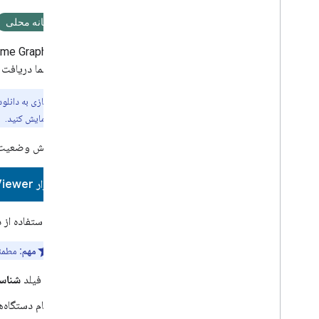
SDK موبایل
SDK خانه محلی
افزونه Google Home برای اندروید استودیو
نمایشگر
ome Graph
Graph
شما دریافت کر
دیگر
مجموعه تست Google Home
توجه:
دیگر نیازی به دانل
Google Cloud Platform Analytics
Home Graph
آزمایش کنید.
اعتبارسنجی داده SYNC
اعتبار سنجی Web
RTC
برای آزمایش وضعیت 
به ابزار Google Home Graph Viewer بروید
با استفاده ا
مهم:
مطمئن
در فیلد
شناسه
تمام دستگاه‌