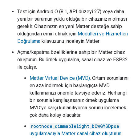
Test için Android O (8.1, API düzeyi 27) veya daha
yeni bir sürümün yüklü olduğu bir cihazınızın olması
gerekir. Cihazınızın en yeni
Matter
desteğe sahip
olduğundan emin olmak için
Modülleri ve Hizmetleri
Doğrulama
kılavuzunu inceleyin.
Matter
Açma/kapatma özelliklerine sahip bir
Matter
cihaz
oluşturun. Bu örnek uygulama, sanal cihaz ve ESP32
ile çalışır.
Matter Virtual Device (MVD)
. Ortam sorunlarını
en aza indirmek için başlangıçta MVD
kullanmanızı önemle tavsiye ederiz. Herhangi
bir sorunla karşılaşırsanız örnek uygulama
MVD'ye karşı kullanılıyorsa sorunu incelemek
çok daha kolay olacaktır.
rootnode_dimmablelight_bCwGYSDpoe
uygulamasıyla
Matter
sanal cihaz oluşturun
.