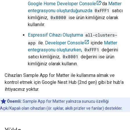
Google Home Developer Console
'da
Matter
entegrasyonu oluşturduğunuzda
0xFFF1
satıcı
kimliğiniz,
0x8000
ise ürün kimliğiniz olarak
kullanılır.
Espressif Cihazı Oluşturma
all-clusters-
app
ile.
Developer Console
içinde
Matter
entegrasyonu oluştururken
,
0xFFF1
değerini
satıcı kimliğiniz,
0x8001
değerini ise ürün
kimliğiniz olarak kullanın.
Cihazları
Sample App for Matter
ile kullanıma almak ve
kontrol etmek için
Google Nest Hub (2nd gen)
gibi bir hub'a
ihtiyacınız yoktur.
Önemli:
Sample App for Matter
yalnızca sunucu özelliği
Açık/Kapalı olan cihazları (ör. ışıklar, akıllı prizler ve fanlar) destekler.