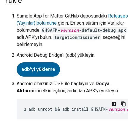
Yükle
Sample App for Matter
GitHub deposundaki
Releases
(Yayınlar) bölümüne
gidin. En son sürüm için Varlıklar
bölümünde
GHSAFM-
version
-default-debug.apk
adlı APK'yı bulun.
targetcommissioner
seçeneğini
belirlemeyin.
Android Debug Bridge'i (adb) yükleyin:
adb'yi yükleme
Android cihazınızı USB ile bağlayın ve
Dosya
Aktarımı
'nı etkinleştirin, ardından APK'yı yükleyin:
$ adb unroot && adb install GHSAFM-
version