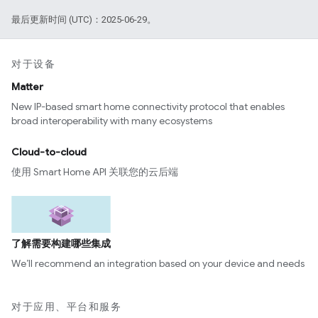
最后更新时间 (UTC)：2025-06-29。
对于设备
Matter
New IP-based smart home connectivity protocol that enables
broad interoperability with many ecosystems
Cloud-to-cloud
使用 Smart Home API 关联您的云后端
了解需要构建哪些集成
We’ll recommend an integration based on your device and needs
对于应用、平台和服务