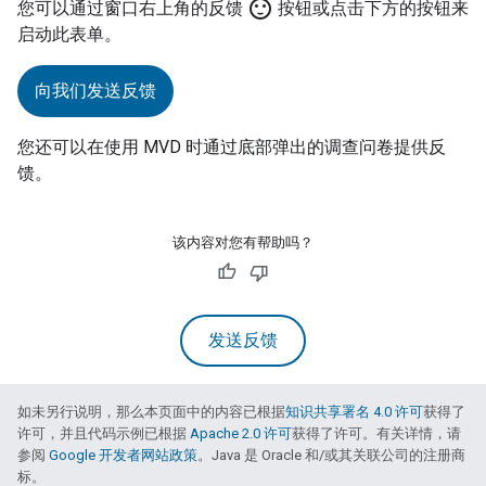
sentiment_satisfied
您可以通过窗口右上角的反馈
按钮或点击下方的按钮来
启动此表单。
向我们发送反馈
您还可以在使用
MVD
时通过底部弹出的调查问卷提供反
馈。
该内容对您有帮助吗？
发送反馈
如未另行说明，那么本页面中的内容已根据
知识共享署名 4.0 许可
获得了
许可，并且代码示例已根据
Apache 2.0 许可
获得了许可。有关详情，请
参阅
Google 开发者网站政策
。Java 是 Oracle 和/或其关联公司的注册商
标。