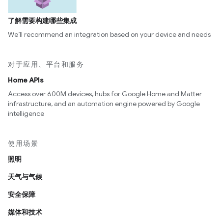
了解需要构建哪些集成
We’ll recommend an integration based on your device and needs
对于应用、平台和服务
Home APIs
Access over 600M devices, hubs for Google Home and Matter
infrastructure, and an automation engine powered by Google
intelligence
使用场景
照明
天气与气候
安全保障
媒体和技术