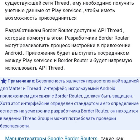
существующей сети
Thread
, ему необходимо получить
учетные данные от
Play services
, чтобы иметь
возможность присоединиться.
Разработчикам Border Router доступны API
Thread
,
которые помогут в этом. Разработчики Border Router
могут реализовать процесс настройки в приложении
Android
. Приложение будет выступать посредником
между
Play services
и Border Router и будет напрямую
использовать API
Thread
.
Примечание:
Безопасность является первостепенной задачей
для
Matter
и
Thread
. Интерфейс, используемый
Android
приложением для связи с Border Router, должен быть защищен.
Хотя этот интерфейс не определен стандартом и его определение
остается на усмотрение разработчика Border Router, он находится
в ведении
Thread
Group и может потребовать проверки
безопасности.
Маршрутизаторы Google Border Routers
, такие как