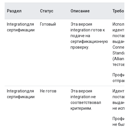
Раздел
Статус
Описание
Требова
Integrationдля
Готовый
Эта версия
Использ
сертификации
integration готов к
идентиф
подаче на
поставщ
сертификационную
выданн
проверку.
Connecti
Standard
(Alliance
тестовый
Профиль
отправл
Integrationдля
Не готов
Эта версия
Иденти
сертификации
integration не
поставщ
соответствовал
выданн
критериям.
не испол
Профиль
не был