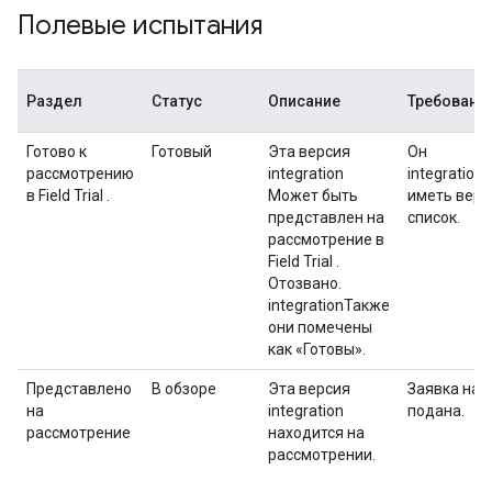
Полевые испытания
Раздел
Статус
Описание
Требовани
Готово к
Готовый
Эта версия
Он
рассмотрению
integration
integratio
в
Field Trial
.
Может быть
иметь вер
представлен на
список.
рассмотрение в
Field Trial
.
Отозвано.
integrationТакже
они помечены
как «Готовы».
Представлено
В обзоре
Эта версия
Заявка на 
на
integration
подана.
рассмотрение
находится на
рассмотрении.