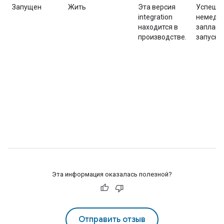
Запущен
Жить
Эта версия
Успешн
integration
немедле
находится в
заплан
производстве.
запуск.
Эта информация оказалась полезной?
Отправить отзыв