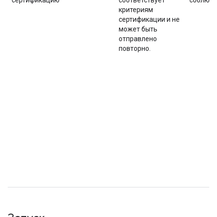
сертификацию
соответствует
соблюде
критериям
сертификации и не
может быть
отправлено
повторно.