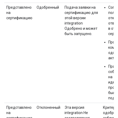
Представлено
Одобренный
Подача заявки на
Согл
на
сертификацию для
поло
сертификацию
этой версии
отказ
integration
отве
Одобрено и может
в от
быть запущено.
серт
Проф
комп
одоб
актив
Прав
собс
на
иден
проду
было
подт
Представлено
Отклоненный
Эта версия
Критери
на
integration Не
одобрен