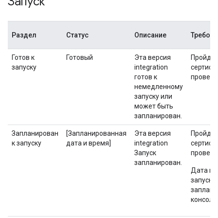
Запуск
Раздел
Статус
Описание
Требова
Готов к
Готовый
Эта версия
Пройде
запуску
integration
сертифи
готов к
проверк
немедленному
запуску или
может быть
запланирован.
Запланирован
[Запланированная
Эта версия
Пройде
к запуску
дата и время]
integration
сертифи
Запуск
проверк
запланирован.
Дата и 
запуска
заплани
консоли