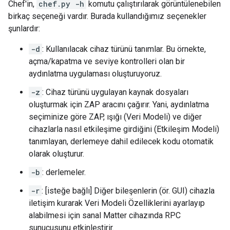
Chef'in,
chef.py -h
komutu çalıştırılarak görüntülenebilen
birkaç seçeneği vardır. Burada kullandığımız seçenekler
şunlardır:
-d
: Kullanılacak cihaz türünü tanımlar. Bu örnekte,
açma/kapatma ve seviye kontrolleri olan bir
aydınlatma uygulaması oluşturuyoruz.
-z
: Cihaz türünü uygulayan kaynak dosyaları
oluşturmak için ZAP aracını çağırır. Yani, aydınlatma
seçiminize göre ZAP, ışığı (Veri Modeli) ve diğer
cihazlarla nasıl etkileşime girdiğini (Etkileşim Modeli)
tanımlayan, derlemeye dahil edilecek kodu otomatik
olarak oluşturur.
-b
: derlemeler.
-r
: [isteğe bağlı] Diğer bileşenlerin (ör. GUI) cihazla
iletişim kurarak Veri Modeli Özelliklerini ayarlayıp
alabilmesi için sanal Matter cihazında RPC
sunucusunu etkinleştirir.