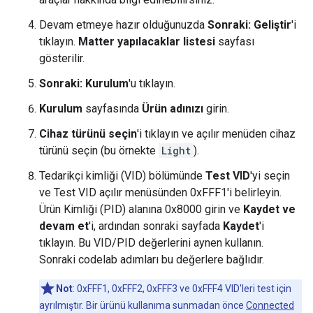
Devam etmeye hazır olduğunuzda
Sonraki: Geliştir
'i
tıklayın.
Matter yapılacaklar listesi
sayfası
gösterilir.
Sonraki: Kurulum
'u tıklayın.
Kurulum
sayfasında
Ürün adınızı
girin.
Cihaz türünü seçin
'i tıklayın ve açılır menüden cihaz
türünü seçin (bu örnekte
Light
).
Tedarikçi kimliği (VID) bölümünde
Test VID
'yi seçin
ve Test VID açılır menüsünden 0xFFF1'i belirleyin.
Ürün Kimliği (PID) alanına 0x8000 girin ve
Kaydet ve
devam et
'i, ardından sonraki sayfada
Kaydet
'i
tıklayın. Bu VID/PID değerlerini aynen kullanın.
Sonraki codelab adımları bu değerlere bağlıdır.
Not
: 0xFFF1, 0xFFF2, 0xFFF3 ve 0xFFF4 VID'leri test için
ayrılmıştır. Bir ürünü kullanıma sunmadan önce
Connected