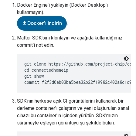
Docker Engine'i yükleyin (Docker Desktop'ı
kullanmayın).
.
file_download
Docker'ı indirin
Matter SDK'sını klonlayın ve aşağıda kullandığımız
commit'i not edin.
git clone https://github.com/project-chip/conn
cd connectedhomeip

git show

SDK'nın herkese açık CI görüntülerini kullanarak bir
derleme container'ı çalıştırın ve yeni oluşturulan sanal
cihazı bu container'ın içinden yürütün. SDK'mızın
sürümüyle eşleşen görüntüyü şu şekilde bulun: