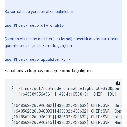
Şu komutla da yeniden etkinleştirilebilir:
user@host> sudo ufw enable
Şu anda etkin olan
netfilter
{: .external} güvenlik duvarı kurallarını
görüntülemek için şu komutu çalıştırın:
user@host> sudo iptables -L -n
Sanal cihazı kapsayıcıda şu komutla çalıştırın:
$ ./linux/out/rootnode_dimmablelight_bCwGYSDpoe

   [1648589956496] [14264:16538181] CHIP: [DL] _Ini
...

[1648562026.946882][433632:433632] CHIP:SVR: Setup
[1648562026.946893][433632:433632] CHIP:SVR: Copy/p
[1648562026.946901][433632:433632] CHIP:SVR: https