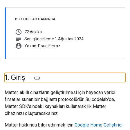
BU CODELAB HAKKINDA
schedule
72 dakika
subject
Son güncelleme 1 Ağustos 2024
account_circle
Yazan: Doug Ferraz
1
.
Giriş
Matter, akıllı cihazların geliştirilmesi için heyecan verici
fırsatlar sunan bir bağlantı protokolüdür. Bu codelab'de,
Matter SDK'sindeki kaynakları kullanarak ilk Matter
cihazınızı oluşturacaksınız.
Matter hakkında bilgi edinmek için
Google Home Geliştirici