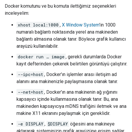
Docker komutunu ve bu komuta ilettiğimiz seçenekleri
inceleyelim:
xhost local:1000
,
X Window System
'in 1000
numaralı bağlantı noktasında yerel ana makineden
bağlantı almasına olanak tanır. Böylece grafik kullanıcı
arayüzü kullanılabilir.
docker run … image
, gerekli durumlarda Docker
kayıt defterinden çekerek belirtilen görüntüyü çalıştırır.
--ipc=host
, Docker'ın işlemler arası iletişim ad
alanını ana makinenizle paylaşmasına olanak tanır.
--net=host
, Docker'ın ana makinenin ağ yığınını
kapsayıcı içinde kullanmasına olanak tanır. Bu, ana
makineden kapsayıcıya mDNS trafiğini iletmek ve ana
makine X11 ekranını paylaşmak için gereklidir.
-e DISPLAY
,
$DISPLAY
öğesini ana makineye
aktararak sisteminizin grafik arayüzüne erişim sağlar.