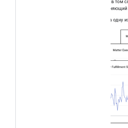
только в том с
выполняющий 
Открыв одну и