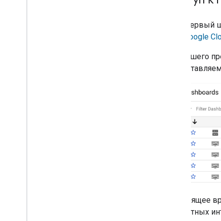
Первый ша
Google Cl
Для вашего пр
предоставляем
В настоящее вр
конкретных инт