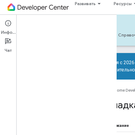
Развивать
Ресурсы
Matter
Информация
Начать
Обучение
Развивать
Справо
Чат
Начиная с 2026 
дополнительно
Материя 101
API сервисов Thread Play
Google Home Deve
Кодлабы
Отладк
Создайте Android-приложение
для Matter
Создайте виртуальное устройство
Matter
Содержание
Создайте устройство Matter