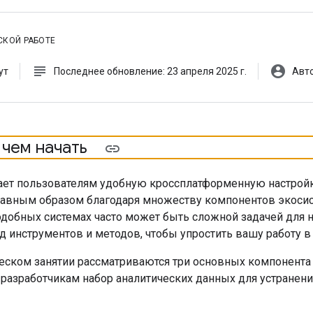
СКОЙ РАБОТЕ
subject
account_circle
ут
Последнее обновление: 23 апреля 2025 г.
Авто
чем начать
гает пользователям удобную кроссплатформенную настройку
вным образом благодаря множеству компонентов экосис
одобных системах часто может быть сложной задачей для 
д инструментов и методов, чтобы упростить вашу работу в 
еском занятии рассматриваются три основных компонента M
разработчикам набор аналитических данных для устранени