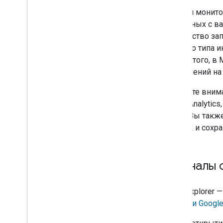
Панели монито
связанных с в
количество за
данного типа 
Кроме того, в
обновлений на
Обратите вним
Home Analytics
дома. Вы также
метрик и сохра
Журналы 
Logs Explorer 
консоли Google