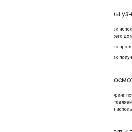
Что вы уз
Как испо
всего дом
Как пров
Как получ
2
.
Просмот
Мониторинг пр
предоставляем
можете исполь
Доступ к 