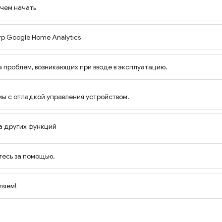
 чем начать
тр Google Home Analytics
а проблем, возникающих при вводе в эксплуатацию.
мы с отладкой управления устройством.
а других функций
тесь за помощью.
ляем!