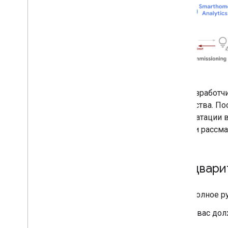
Для разработч
устройства. П
эксплуатации 
занятии рассм
Предвари
Полное р
У вас дол