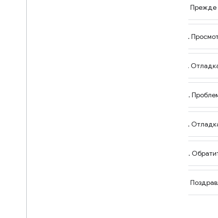
Интеграция отладки Matter
1. Прежде
Все кодлабы
2. Просмо
Материя Праймер
Что такое материя?
Модель данных устройства
3. Отладк
Модель взаимодействия
Комиссионное и оперативное
открытие
4. Пробле
Ткань
Ввод в эксплуатацию
5. Отладк
Аттестация
Поток и IPv6
6. Обрати
Расширения материи
Создайте образец кластера
7. Поздрав
Добавьте расширение к устройству
Matter