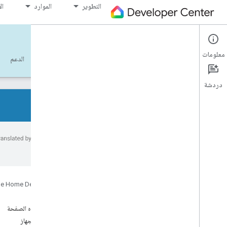
التطوير
الموارد
ال
Cloud-to-cloud
معلومات
البدء
التعلُّم
التطوير
المرجع
الدعم
دردشة
جميع أنواع الأجهزة
جميع سمات الجهاز
الأخطاء.
المراجع
Device types
e Home Developers
Device traits
App
Selector
على هذه الصفحة
Arm
Disarm
سمات الجهاز