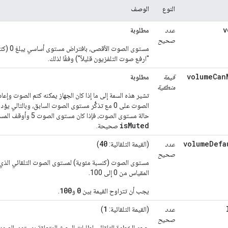
النوع
الوصف
v
عدد
مطلوبة
صحيح
"ارفع صوت التلفزيون قليلاً") وفقًا لذلك.
volumeCan
قيمة
مطلوبة
منطقية
تشير هذه السمة إلى ما إذا كان الجهاز يمكنه كتم الصوت وإع
الصوت على 0 مع تذكُّر مستوى الصوت السابق، وبالت
حالة مستوى الصوت، فإذا كان مستوى الصوت 5 وأوقف المستخدم الصوت، سيظل مستوى الصوت 5 وستكون قيمة
isMuted
صحيحة.
40
volumeDefa
عدد
(القيمة التلقائية:
)
صحيح
مستوى الصوت (كنسبة مئوية) لمستوى الصوت التلقائي الذي ي
المقياس من 0 إلى 100.
100
0
يجب أن تتراوح القيمة بين
و
.
1
عدد
(القيمة التلقائية:
)
صحيح
حجم الخطوة التلقائي لطلبات البحث المتعلقة بمستوى الص