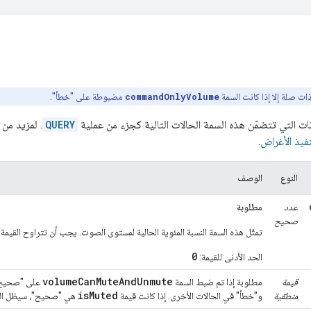
ذات صلة إلا إذا كانت السمة
commandOnlyVolume
مضبوطة على "خطأ".
ات التي تتضمّن هذه السمة الحالات التالية كجزء من عملية
QUERY
. لمزيد من
فيذ الأغراض
.
النوع
الوصف
عدد
مطلوبة
صحيح
تمثّل هذه السمة النسبة المئوية الحالية لمستوى الصوت. يجب أن تتراوح القيمة
0
الحد الأدنى للقيمة:
volumeCanMuteAndUnmute
قيمة
مطلوبة إذا تم ضبط السمة
على "صحيح".
isMuted
منطقية
و"خطأ" في الحالات الأخرى. إذا كانت قيمة
هي "صحيح"، سيظل ال