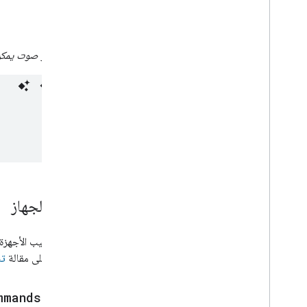
أمثلة
جهاز مكبّر صوت يمكن 
أوامر الجهاز
قد تستجيب الأجهزة ا
الاطّلاع على مقالة
تن
mmands
.
mute