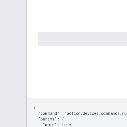
{

  "command": "action.devices.commands.mut
  "params": {

    "mute": true
