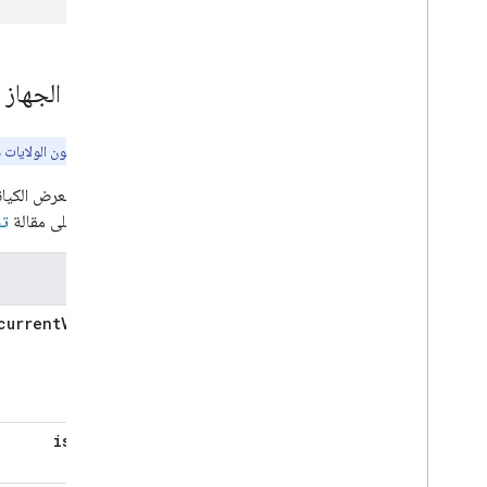
حالات الجهاز
ملاحظة:
لا تكون الولايات 
يمكن أن تعرض الكيان
الاطّلاع على مقالة
تن
الولايات
currentVolume
isMuted