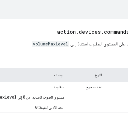
action
.
devices
.
command
ى المستوى المطلوب استنادًا إلى
volumeMaxLevel
النوع
الوصف
عدد صحيح
مطلوبة
axLevel
0
مستوى الصوت الجديد، من
إلى
0
الحد الأدنى للقيمة: