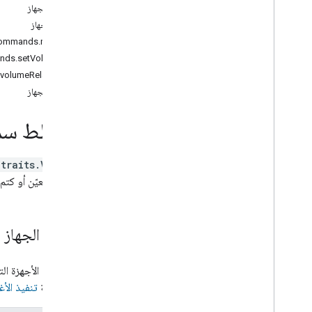
Brightness
حالات الجهاز
Camera
Stream
أوامر الجهاز
Channel
.commands.mute
Color
Setting
ands.setVolume
Cook
volumeRelative
Dispense
أخطاء الجهاز
Dock
Energy
Storage
مخطط سمة
Fan
Speed
Fill
.traits.Volume
Humidity
Setting
مستوى معيّن أو كتم 
Input
Selector
Light
Effects
Locator
سمات الجهاز
Lock
Unlock
Media
State
Modes
قد تعرض الأجهزة الت
Network
Control
على مقالة
تنفيذ الأ
Object
Detection