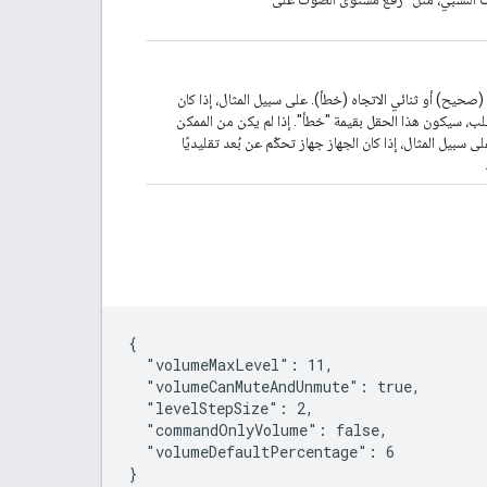
(صحيح) أو ثنائي الاتجاه (خطأ). على سبيل المثال، إذا كان
طلب، سيكون هذا الحقل بقيمة "خطأ". إذا لم يكن من الممكن
 سبيل المثال، إذا كان الجهاز جهاز تحكّم عن بُعد تقليديًا
{

  "volumeMaxLevel": 11,

  "volumeCanMuteAndUnmute": true,

  "levelStepSize": 2,

  "commandOnlyVolume": false,

  "volumeDefaultPercentage": 6

}