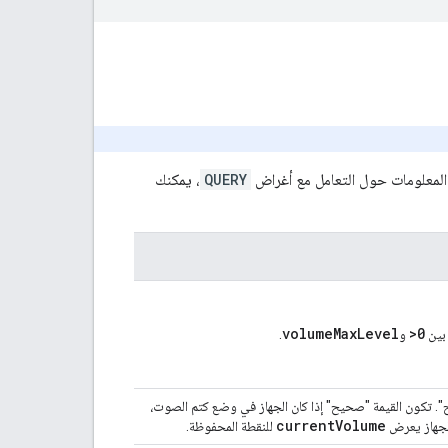
 المعلومات حول التعامل مع أغراض
QUERY
، يمكنك
volumeMaxLevel
>0
 بين
و
.
 تكون القيمة "صحيح" إذا كان الجهاز في وضع كتم الصوت،
currentVolume
جهاز يعرض
للنقطة المحفوظة.