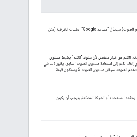
مستوى الصوت الأقصى، بافتراض مستوى أساسي يبلغ 0 (كتم الصوت) سيعدّل "مساعد Google" الطلبات الظرفية (مثل
ادته. الكتم هو خيار منفصل لأنّ سلوك "الكتم" يضبط مستوى
الي يؤدي إلغاء الكتم إلى استعادة مستوى الصوت السابق. يظهر ذلك في
حدّده المستخدم أو الشركة المصنّعة، ويجب أن يكون
وت النسبي، مثل "رفع مستوى الصوت على