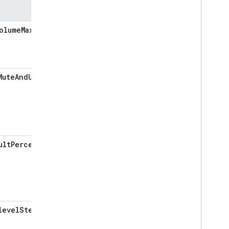
Occupancy
Sensing
السمات
On
Off
olumeMaxLevel
Open
Close
Reboot
Rotation
Run
Cycle
MuteAndUnmute
Scene
Sensor
State
Software
Update
Start
Stop
Status
Report
Temperature
Control
ultPercentage
Temperature
Setting
Timer
Toggles
Transport
Control
Volume
levelStepSize
Deprecated
Home Graph REST API