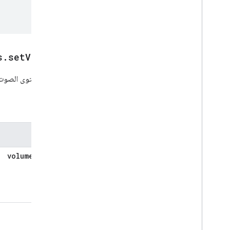
s
.
set
Volume
ضبط مستوى الصوت عل
المعلمات
المعلمات
volumeLevel
أمثلة