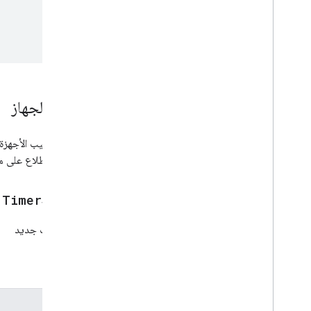
أوامر الجهاز
قد تستجيب الأجهزة ا
يُرجى الاطّلاع على م
.
Timer
Start
بدء مؤقّت جديد
المعلمات
المعلمات