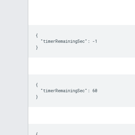
{

  "timerRemainingSec": -1

}
{

  "timerRemainingSec": 60

}
{
