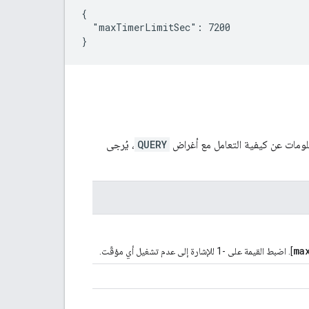
{

  "maxTimerLimitSec": 7200

}
علومات عن كيفية التعامل مع أغراض
QUERY
، يُرجى
ma
]. اضبط القيمة على -1 للإشارة إلى عدم تشغيل أي مؤقّت.