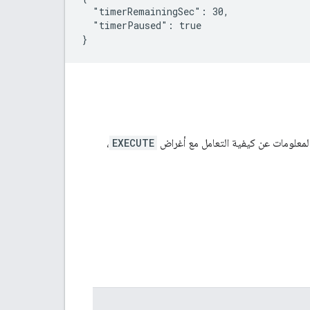
  "timerRemainingSec": 30,

  "timerPaused": true

}
المعلومات عن كيفية التعامل مع أغراض
EXECUTE
،