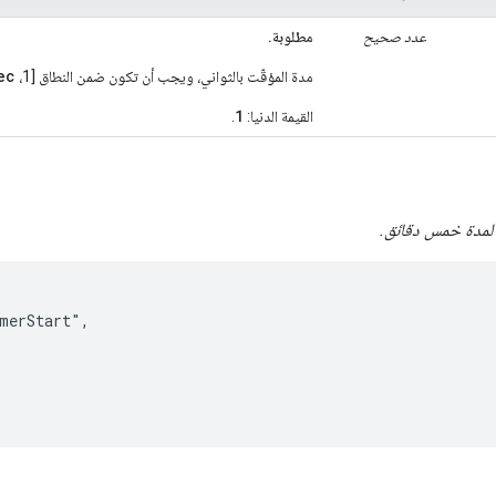
عدد صحيح
مطلوبة.
ec
مدة المؤقّت بالثواني، ويجب أن تكون ضمن النطاق [1،
1
القيمة الدنيا:
.
 لمدة خمس دقائق.
merStart",
