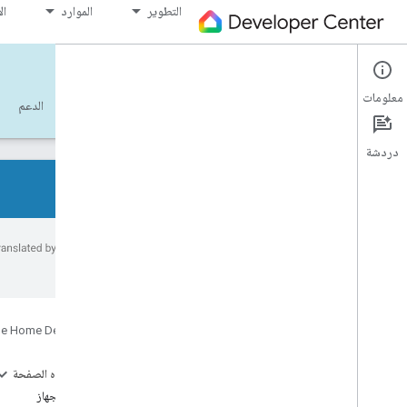
التطوير
الموارد
ال
Cloud-to-cloud
معلومات
البدء
التعلُّم
التطوير
المرجع
الدعم
دردشة
جميع أنواع الأجهزة
جميع سمات الجهاز
الأخطاء.
المراجع
Device types
e Home Developers
Device traits
App
Selector
على هذه الصفحة
Arm
Disarm
سمات الجهاز