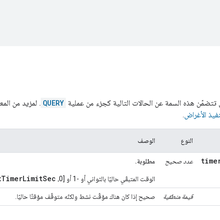
تي تتضمّن هذه السمة عن الحالات التالية كجزء من عملية
QUERY
. لمزيد من الم
فيذ الأغراض
.
النوع
الوصف
time
عدد صحيح
مطلوبة.
xTimerLimitSec
الوقت المتبقّي حاليًا بالثواني أو -1 أو [0،
قيمة منطقية
صحيح إذا كان هناك مؤقّت نشط ولكنّه متوقّف مؤقتًا حاليًا.