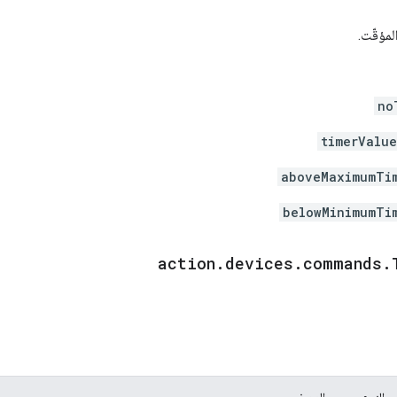
لمؤقّت.
no
timerValu
aboveMaximumTi
belowMinimumTi
action
.
devices
.
commands
.
النوع
الوصف