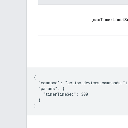
maxTimerLimitS
].
{

  "command": "action.devices.commands.Ti
  "params": {

    "timerTimeSec": 300

  }

}