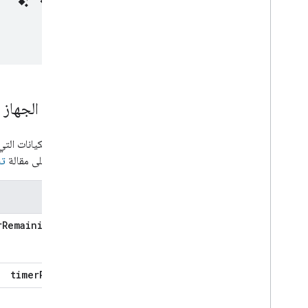
Home Graph RPC API
Intents
Local Home SDK
حالات الجهاز
قد تُبلغ الكيانات ال
الاطّلاع على مقالة
تن
الولايات
rRemainingSec
timerPaused