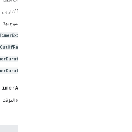
حدث خطأ أثناء بدء ا
القيم المسموح بها:
TimerExists
eOutOfRange
merDuration
merDuration
Timer
Adjust
تعديل مدة المؤقّت
المعلمات
المعلمات