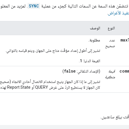
تي تتضمّن هذه السمة عن السمات التالية كجزء من عملية
SYNC
. لمزيد من المعل
فيذ الأغراض
.
النوع
الوصف
max
عدد
مطلوبة.
صحيح
تشير إلى أطول إعداد مؤقّت متاح على الجهاز، ويتم قياسه بالثواني.
1
القيمة الدنيا:
.
false
com
قيمة
(الإعداد التلقائي:
)
منطقية
تشير إلى ما إذا كان الجهاز يتيح استخدام الاتصال أحادي الاتجاه (صحيح
كان الجهاز لا يستطيع الردّ على غرض QUERY أو Report State لهذه السمة.
قّت يبلغ ساعتين.