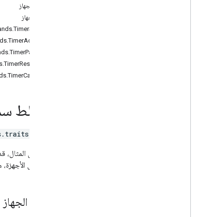
Brightness
حالات الجهاز
Camera
Stream
أوامر الجهاز
Channel
nds.TimerStart
Color
Setting
ds.TimerAdjust
Cook
nds.TimerPause
Dispense
s.TimerResume
Dock
ds.TimerCancel
Energy
Storage
Fan
Speed
مخطط سمة 
Fill
Humidity
Setting
Input
Selector
s.traits.Timer
Light
Effects
Locator
على سبيل المثال، قد
Lock
Unlock
مدمج على الأجهزة، م
Media
State
Modes
Network
Control
سمات الجهاز
Object
Detection