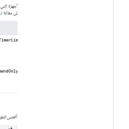
Occupancy
Sensing
قد تُبلغ الأجهزة ال
On
Off
الاطّلاع على مقالة
تن
Open
Close
Reboot
السمات
Rotation
Run
Cycle
TimerLimitSec
Scene
Sensor
State
Software
Update
Start
Stop
mandOnlyTimer
Status
Report
Temperature
Control
Temperature
Setting
Timer
Toggles
أمثلة
Transport
Control
Volume
جهاز بحدّ أقصى للمؤ
Deprecated
Home Graph REST API