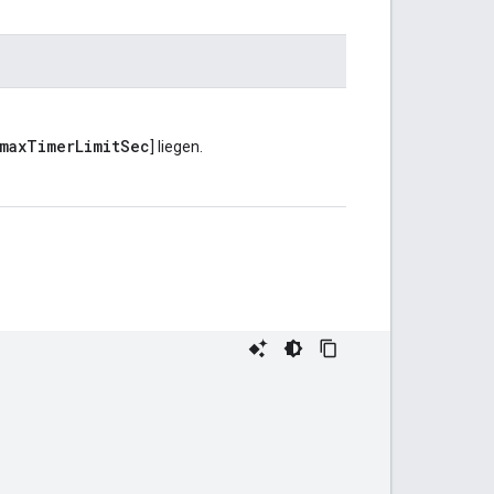
maxTimerLimitSec
] liegen.