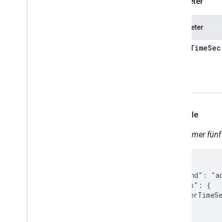
Parameter
Parameter
timerTimeSec
Beispiele
Gerätetimer fünf
{

  "command": "ac
  "params": {

    "timerTimeSe
  }

}