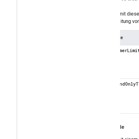
Occupancy
Sensing
On
Off
Geräte mit dies
Open
Close
Verarbeitung vo
Reboot
Rotation
Attribute
Run
Cycle
Scene
maxTimerLimi
Sensor
State
Software
Update
Start
Stop
Status
Report
commandOnlyT
Temperature
Control
Temperature
Setting
Timer
Toggles
Transport
Control
Volume
Beispiele
Deprecated
Home Graph REST API