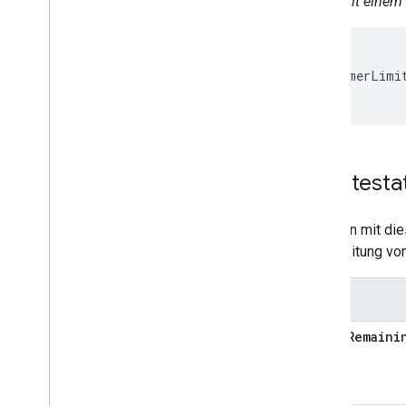
Gerät mit einem
Home Graph RPC API
Intents
{

Local Home SDK
  "maxTimerLimit
}
Gerätesta
Entitäten mit d
Verarbeitung vo
Status
timerRemaini