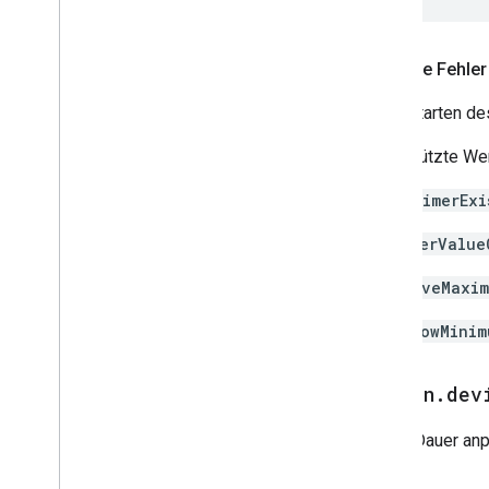
Ähnliche Fehler
Beim Starten des
Unterstützte Wer
noTimerExi
timerValue
aboveMaxim
belowMinim
action
.
dev
Timer-Dauer an