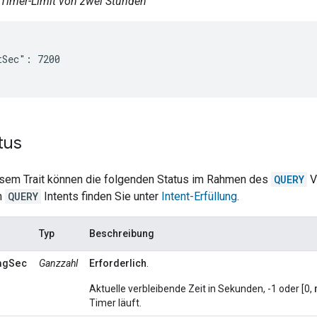
 Timer-Limit von zwei Stunden
Sec": 7200

tus
iesem Trait können die folgenden Status im Rahmen des
QUERY
V
n
QUERY
Intents finden Sie unter
Intent-Erfüllung
.
Typ
Beschreibung
ngSec
Ganzzahl
Erforderlich
.
Aktuelle verbleibende Zeit in Sekunden, -1 oder [0,
Timer läuft.