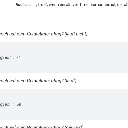
Boolesch
„True“, wenn ein aktiver Timer vorhanden ist, der ab
 noch auf dem Gerätetimer übrig? (läuft nicht).
gSec": -1

 noch auf dem Gerätetimer übrig? (läuft).
gSec": 60

 noch auf dem Gerätetimer übrig? (pausiert).