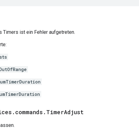
 Timers ist ein Fehler aufgetreten.
te:
sts
OutOfRange
umTimerDuration
umTimerDuration
ices
.
commands
.
Timer
Adjust
passen.