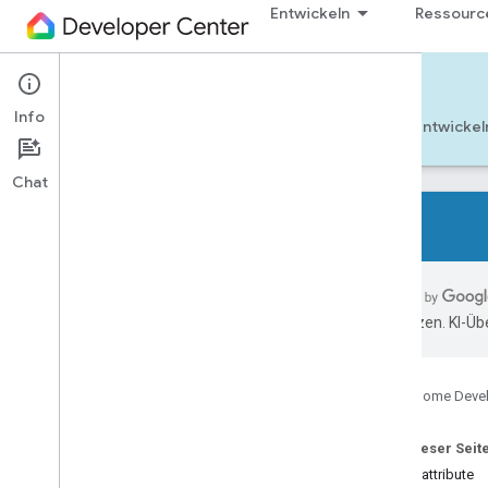
Entwickeln
Ressourc
Cloud-to-cloud
Info
Jetzt starten
Weitere Informationen
Entwickel
Chat
Alle Gerätetypen
Alle Gerätemerkmale
übersetzen. KI-Üb
Verweise
Device types
Google Home Deve
Device traits
App
Selector
Auf dieser Seit
Arm
Disarm
Geräteattribute