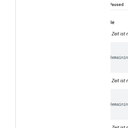
timerPaused
Beispiele
Wie viel Zeit ist
{

  "timerRemainin
}
Wie viel Zeit ist
{

  "timerRemainin
}
Wie viel Zeit ist