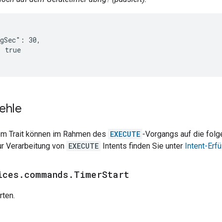
gSec": 30,

 true

ehle
em Trait können im Rahmen des
EXECUTE
-Vorgangs auf die folg
ur Verarbeitung von
EXECUTE
Intents finden Sie unter
Intent-Erfü
ices
.
commands
.
Timer
Start
rten.