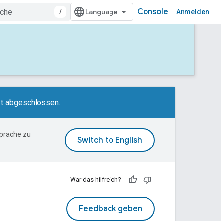
Console
/
Anmelden
st abgeschlossen.
Sprache zu
War das hilfreich?
Feedback geben