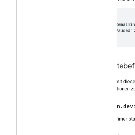
{

  "timerRemainin
  "timerPaused":
}
Gerätebef
Geräte mit dies
Informationen z
action
.
dev
Neuen Timer sta