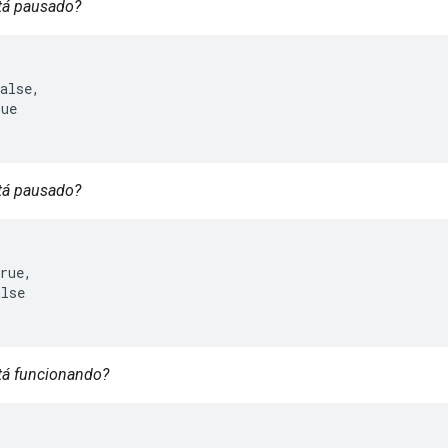
stá pausado?
alse,

ue

stá pausado?
rue,

lse

stá funcionando?