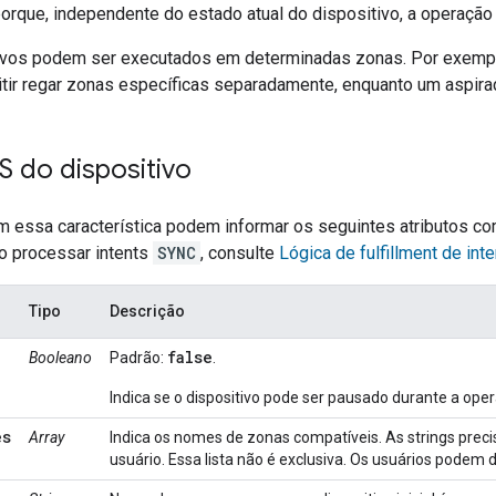
r porque, independente do estado atual do dispositivo, a operação 
ivos podem ser executados em determinadas zonas. Por exempl
mitir regar zonas específicas separadamente, enquanto um aspir
 do dispositivo
m essa característica podem informar os seguintes atributos c
 processar intents
SYNC
, consulte
Lógica de fulfillment de int
Tipo
Descrição
false
Booleano
Padrão:
.
Indica se o dispositivo pode ser pausado durante a ope
es
Array
Indica os nomes de zonas compatíveis. As strings prec
usuário. Essa lista não é exclusiva. Os usuários pode