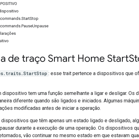
POSITIVO
spositivo
s.commands.StartStop
es.commands.PauseUnpause
larações
itivo
 de traço Smart Home Start
St
s.traits.StartStop
: esse trait pertence a dispositivos que 
um dispositivo tem uma função semelhante a ligar e desligar. Os 
neira diferente quando são ligados e iniciados. Algumas máquin
rações modificadas antes de iniciar a operação.
 dispositivos que têm apenas um estado ligado e desligado, alg
usar durante a execução de uma operação. Os dispositivos qu
etomados, vão continuar no mesmo estado em que estavam qua