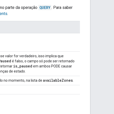
omo parte da operação
QUERY
. Para saber
tents
.
se valor for verdadeiro, isso implica que
Paused
é falso, o campo só pode ser retornado
is_paused
Retornar
em ambos PODE causar
enças de estado.
availableZones
do no momento, na lista de
.