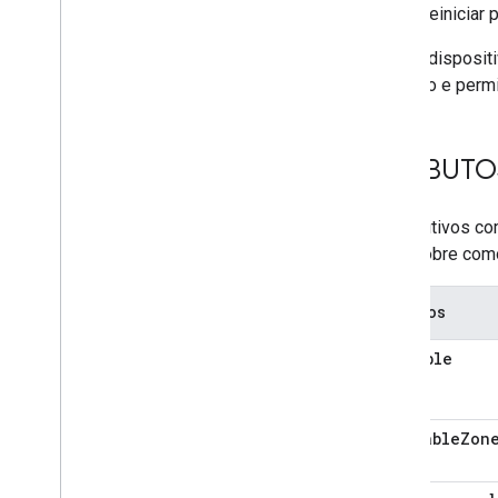
Object
Detection
iniciar/reinicia
Occupancy
Sensing
On
Off
Alguns disposit
Open
Close
irrigação e per
Reboot
Rotation
Run
Cycle
ATRIBUTOS
Scene
Sensor
State
Dispositivos co
Software
Update
mais sobre como
Start
Stop
Status
Report
Atributos
Temperature
Control
Temperature
Setting
pausable
Timer
Toggles
Transport
Control
availableZon
Volume
Deprecated