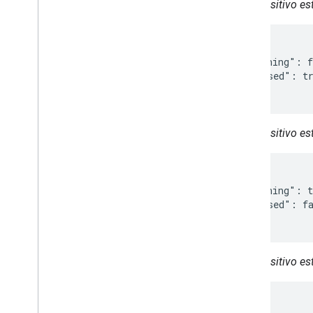
O dispositivo e
{

  "isRunning": f
  "isPaused": tr
}
O dispositivo e
{

  "isRunning": t
  "isPaused": fa
}
O dispositivo e
{
