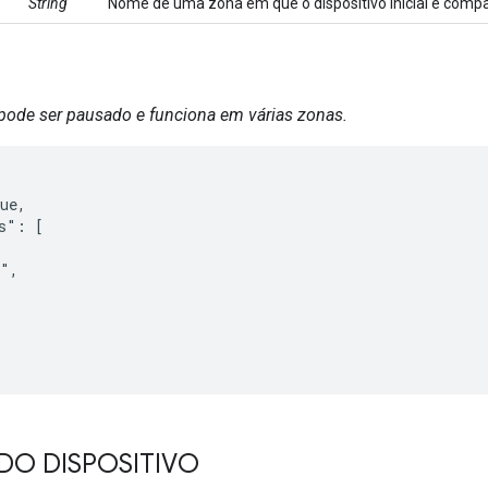
String
Nome de uma zona em que o dispositivo inicial é compat
 pode ser pausado e funciona em várias zonas.
ue,

s": [

",

DO DISPOSITIVO