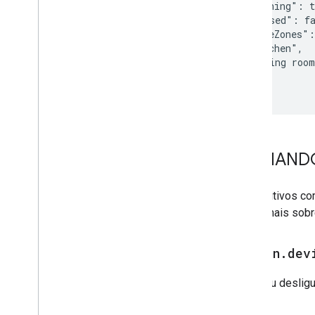
  "isRunning": t
  "isPaused": fa
  "activeZones":
    "Kitchen",

    "Living room
  ]

}
COMANDOS
Dispositivos co
saber mais sobr
action
.
dev
Ligue ou desligu