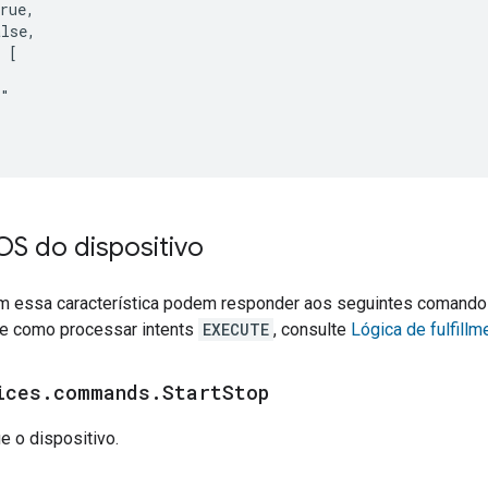
rue,

lse,

 [

"

 do dispositivo
m essa característica podem responder aos seguintes comand
e como processar intents
EXECUTE
, consulte
Lógica de fulfillm
ices
.
commands
.
Start
Stop
e o dispositivo.