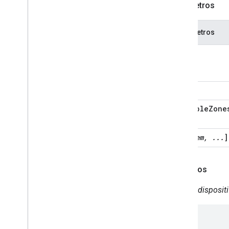
Parâmetros
Parâmetros
start
zone
multipleZone
[
item, ...
]
Exemplos
Inicie o disposit
{
