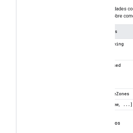
As entidades co
mais sobre como
Estados
isRunning
isPaused
activeZones
[
item, ...
]
Exemplos