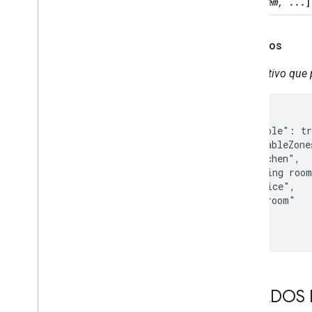
[
item, ...
]
Home Graph REST API
Home Graph RPC API
Intents
Exemplos
Local Home SDK
Dispositivo que
{

  "pausable": tr
  "availableZone
    "Kitchen",

    "Living room
    "Office",

    "Bedroom"

  ]

}
ESTADOS 