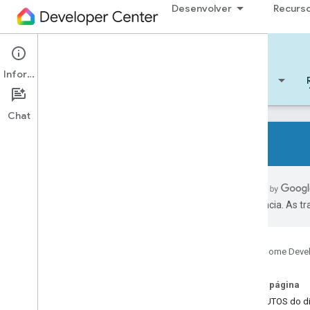
Desenvolver
Recurs
Cloud-to-cloud
Informações
Começar
Aprendizado
Desenvolver
Chat
Todos os tipos de dispositivo
Características de todos os
preferência. As t
dispositivos
Referências
Google Home Deve
Device types
Device traits
Nesta página
App
Selector
ATRIBUTOS do di
Arm
Disarm