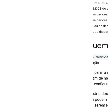
ESTADOS DO DIS
Brightness
COMANDOS do di
Camera
Stream
action.device
Channel
action.devic
Color
Setting
Exemplos de dec
Cook
ERROS do dispos
Dispense
Dock
Esquema
Energy
Storage
Fan
Speed
Fill
action.device
Humidity
Setting
interrupção.
Input
Selector
Iniciar e parar 
Light
Effects
funcionam de ma
Locator
e ter as configu
Lock
Unlock
Media
State
Ao contrário dos
Modes
também podem pa
Network
Control
mas, ao serem r