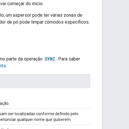
vai começar do início.
o, um aspersor pode ter várias zonas de
ador de pó pode limpar cômodos específicos.
omo parte da operação
SYNC
. Para saber
ents
.
ração.
isam ser localizadas conforme definido pelo
m denunciar qualquer nome que quiserem.