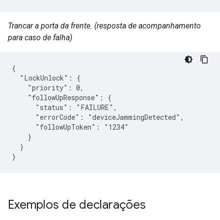
Trancar a porta da frente. (resposta de acompanhamento
para caso de falha)
{

  "LockUnlock": {

    "priority": 0,

    "followUpResponse": {

      "status": "FAILURE",

      "errorCode": "deviceJammingDetected",

      "followUpToken": "1234"

    }

  }

}
Exemplos de declarações