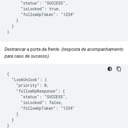
      "status": "SUCCESS",

      "isLocked": true,

      "followUpToken": "1234"

    }

  }

}
Destrancar a porta da frente. (resposta de acompanhamento
para caso de sucesso)
{

  "LockUnlock": {

    "priority": 0,

    "followUpResponse": {

      "status": "SUCCESS",

      "isLocked": false,

      "followUpToken": "1234"

    }

  }

}