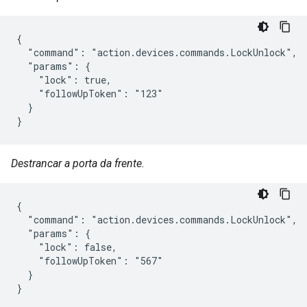
{

  "command": "action.devices.commands.LockUnlock",

  "params": {

    "lock": true,

    "followUpToken": "123"

  }

}
Destrancar a porta da frente.
{

  "command": "action.devices.commands.LockUnlock",

  "params": {

    "lock": false,

    "followUpToken": "567"

  }

}