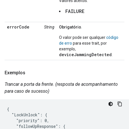
Valores aceitos:
FAILURE
errorCode
String
Obrigatório
.
O valor pode ser qualquer
código
de erro
para esse trait, por
exemplo,
deviceJammingDetected
.
Exemplos
Trancar a porta da frente. (resposta de acompanhamento
para caso de sucesso)
{

  "LockUnlock": {

    "priority": 0,

    "followUpResponse": {
