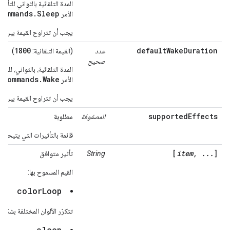
المدة التلقائية بالثواني للتأث
commands.Sleep
الأمر
0
يجب أن تتراوح القيمة بين
1800
defaultWakeDuration
عدد
(القيمة التلقائية:
)
صحيح
المدة التلقائية، بالثواني، للم
.commands.Wake
الأمر
0
يجب أن تتراوح القيمة بين
supportedEffects
المصفوفة
مطلوبة
قائمة بالتأثيرات التي يتيحها ال
[
item, ...
]
String
تأثير متوافق
القيم المسموح بها:
colorLoop
تتكرّر الألوان المختلفة بشكل
sleep