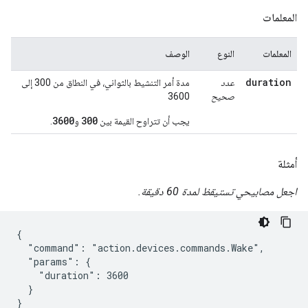
المعلمات
المعلمات
النوع
الوصف
duration
عدد
مدة أمر التنشيط بالثواني، في النطاق من 300 إلى
صحيح
3600
3600
300
يجب أن تتراوح القيمة بين
و
.
أمثلة
اجعل مصابيحي تستيقظ لمدة 60 دقيقة.
{

  "command": "action.devices.commands.Wake",

  "params": {

    "duration": 3600

  }

}