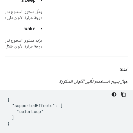
يقلّل مستوى السطوع تدريجيًا
درجة حرارة الألوان على مدار 
wake
يزيد مستوى السطوع تدريجيًا
درجة حرارة الألوان خلال فترة
أمثلة
جهاز يتيح استخدام تأثير الألوان المتكررة
{

  "supportedEffects": [

    "colorLoop"

  ]

}