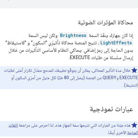
محاكاة المؤثرات الضوئية
إذا كان جهازك ينفّذ السمة
Brightness
ولكن ليس السمة
LightEffects
، تتيح المنصة محاكاة تأثيرَي "السكون" و "الاستيقاظ"
بدون الحاجة إلى رمز إضافي. يحاكي النظام الأساسي التأثيرات من خلال
إرسال سلسلة من طلبات EXECUTE.
خلال مدة التأثير المحاكى، يمكن أن يتوقّع تطبيقك المدمج معدّل تكرار أعلى لطلبات
EXECUTE وQUERY من المنصة (يصل إلى 80 طلبًا لكل مثيل من أمرَي السكون أو
التنشيط).
عبارات نموذجية
هذه عيّنة من العبارات التي تتيحها سمة الجهاز هذه، لذا احرص على مراجعة
اللغات
المتاحة
الأخرى أيضًا.