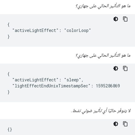
ما هو التأثير الحالي على جهازي؟
{

  "activeLightEffect": "colorLoop"

}
ما هو التأثير الحالي على جهازي؟
{

  "activeLightEffect": "sleep",

  "lightEffectEndUnixTimestampSec": 1595286869

}
لا يتوفّر حاليًا أي تأثير ضوئي نشط.
{}