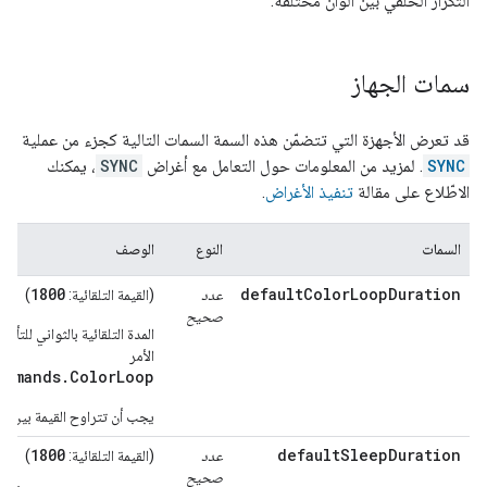
التكرار الحلقي بين ألوان مختلفة.
سمات الجهاز
قد تعرض الأجهزة التي تتضمّن هذه السمة السمات التالية كجزء من عملية
SYNC
. لمزيد من المعلومات حول التعامل مع أغراض
SYNC
، يمكنك
الاطّلاع على مقالة
تنفيذ الأغراض
.
السمات
النوع
الوصف
1800
defaultColorLoopDuration
عدد
(القيمة التلقائية:
)
صحيح
المدة التلقائية بالثواني للتأث
الأمر
ommands.ColorLoop
0
يجب أن تتراوح القيمة بين
1800
defaultSleepDuration
عدد
(القيمة التلقائية:
)
صحيح