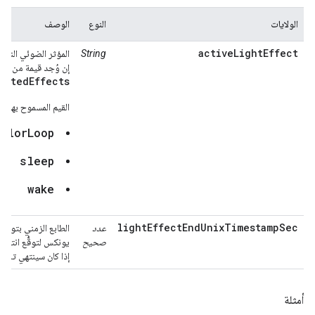
الولايات
النوع
الوصف
activeLightEffect
String
المؤثر الضوئي النشط ح
إن وُجد قيمة من
ortedEffects
القيم المسموح بها:
olorLoop
sleep
wake
lightEffectEndUnixTimestampSec
عدد
الطابع الزمني بتوقي
صحيح
يونكس لتوقُّع انتهاء ا
إذا كان سينتهي تلقائيً
أمثلة