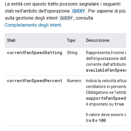
Le entità con questo tratto possono segnalare i seguenti
stati nell'ambito dell'operazione
QUERY
. Per saperne di più
sulla gestione degli intent
QUERY
, consulta
Completamento degli intent
.
Stati
Tipo
Descrizione
currentFanSpeedSetting
String
Rappresenta il nome int
dell'impostazione della v
corrente dall'attributo
availableFanSpeeds
.
currentFanSpeedPercent
Numero
Indica la velocità attuale
ventilatore in percentual
Obbligatorio se l'attribut
supportsFanSpeedP
true
è impostato su
Il valore deve essere c
0
100
tra
e
.