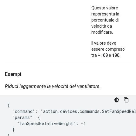
Questo valore
rappresenta la
percentuale di
velocità da
modificare.
Il valore deve
essere compreso
-100
100
tra
e
.
Esempi
Riduci leggermente la velocità del ventilatore.
{

  "command": "action.devices.commands.SetFanSpeedRel
  "params": {

    "fanSpeedRelativeWeight": -1

  }

}