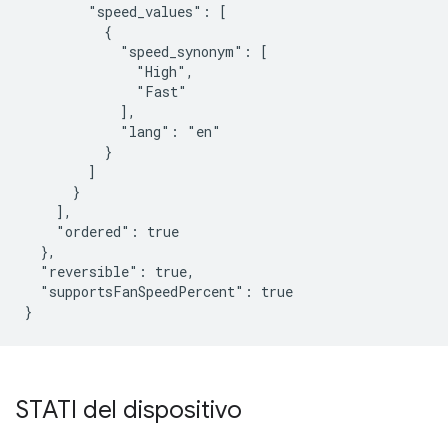
        "speed_values": [

          {

            "speed_synonym": [

              "High",

              "Fast"

            ],

            "lang": "en"

          }

        ]

      }

    ],

    "ordered": true

  },

  "reversible": true,

  "supportsFanSpeedPercent": true

}
STATI del dispositivo