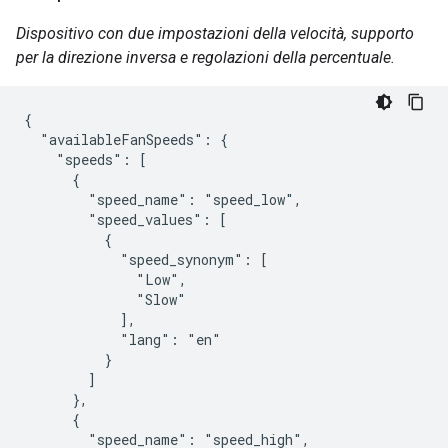
Dispositivo con due impostazioni della velocità, supporto
per la direzione inversa e regolazioni della percentuale.
{

  "availableFanSpeeds": {

    "speeds": [

      {

        "speed_name": "speed_low",

        "speed_values": [

          {

            "speed_synonym": [

              "Low",

              "Slow"

            ],

            "lang": "en"

          }

        ]

      },

      {

        "speed_name": "speed_high",
