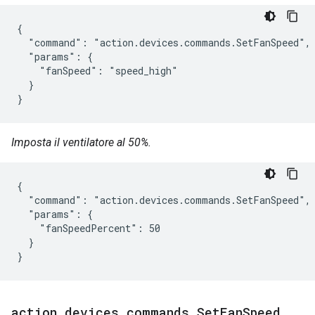
{

  "command": "action.devices.commands.SetFanSpeed",

  "params": {

    "fanSpeed": "speed_high"

  }

}
Imposta il ventilatore al 50%.
{

  "command": "action.devices.commands.SetFanSpeed",

  "params": {

    "fanSpeedPercent": 50

  }

}
action
.
devices
.
commands
.
Set
Fan
Speed