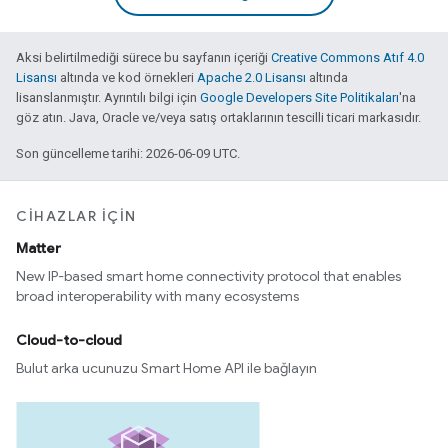
Aksi belirtilmediği sürece bu sayfanın içeriği
Creative Commons Atıf 4.0
Lisansı
altında ve kod örnekleri
Apache 2.0 Lisansı
altında
lisanslanmıştır. Ayrıntılı bilgi için
Google Developers Site Politikaları
'na
göz atın. Java, Oracle ve/veya satış ortaklarının tescilli ticari markasıdır.
Son güncelleme tarihi: 2026-06-09 UTC.
CIHAZLAR IÇIN
Matter
New IP-based smart home connectivity protocol that enables
broad interoperability with many ecosystems
Cloud-to-cloud
Bulut arka ucunuzu Smart Home API ile bağlayın