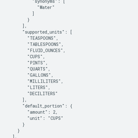
          "synonyms": [

            "Water"

          ]

        }

      ],

      "supported_units": [

        "TEASPOONS",

        "TABLESPOONS",

        "FLUID_OUNCES",

        "CUPS",

        "PINTS",

        "QUARTS",

        "GALLONS",

        "MILLILITERS",

        "LITERS",

        "DECILITERS"

      ],

      "default_portion": {

        "amount": 2,

        "unit": "CUPS"

      }

    }

  ],
