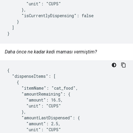
        "unit": "CUPS"

      },

      "isCurrentlyDispensing": false

    }

  ]

}
Daha önce ne kadar kedi maması vermiştim?
{

  "dispenseItems": [

    {

      "itemName": "cat_food",

      "amountRemaining": {

        "amount": 16.5,

        "unit": "CUPS"

      },

      "amountLastDispensed": {

        "amount": 2.5,

        "unit": "CUPS"
