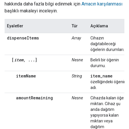
hakkında daha fazla bilgi edinmek için
Amacın karşılanması
başlıklı makaleyi inceleyin.
Eyaletler
Tür
Açıklama
dispenseItems
Array
Cihazın
dağıtabileceği
öğelerin durumları.
[
item, ...
]
Nesne
Belirli bir öğenin
durumu.
itemName
item_name
String
özelliğindeki öğenin
adı.
amountRemaining
Nesne
Cihazda kalan öğe
miktarı. Cihaz şu
anda dağıtım
yapıyorsa kalan
miktarı veya
dağıtım