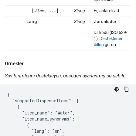
[
item, ...
]
String
Eş anlamlı ad
lang
String
Zorunludur.
Dil kodu (ISO 639-
1).
Desteklenen
dilleri
görün.
Örnekler
Sıvı birimlerini destekleyen, önceden ayarlanmış su sebili.
{

  "supportedDispenseItems": [

    {

      "item_name": "Water",

      "item_name_synonyms": [

        {

          "lang": "en",
