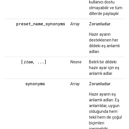
kullanıcı dostu
olmayabilir ve tüm
dillerde paylaşılır.
preset_name_synonyms
Array
Zorunludur.
Hazır ayarın
desteklenen her
dildeki eş anlamlı
adları.
[
item, ...
]
Nesne
Belirli bir dildeki
hazır ayar için eş
anlamlı adlar.
synonyms
Array
Zorunludur.
Hazır ayarın eş
anlamlı adları. Eş
anlamlılar, uygun
olduğunda hem
tekil hem de çoğul
biçimleri
içermelidir.