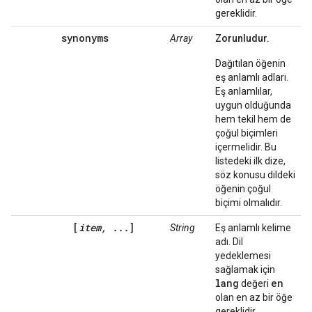
gereklidir.
synonyms
Array
Zorunludur.
Dağıtılan öğenin
eş anlamlı adları.
Eş anlamlılar,
uygun olduğunda
hem tekil hem de
çoğul biçimleri
içermelidir. Bu
listedeki ilk dize,
söz konusu dildeki
öğenin çoğul
biçimi olmalıdır.
[
item, ...
]
String
Eş anlamlı kelime
adı. Dil
yedeklemesi
sağlamak için
lang
en
değeri
olan en az bir öğe
gereklidir.