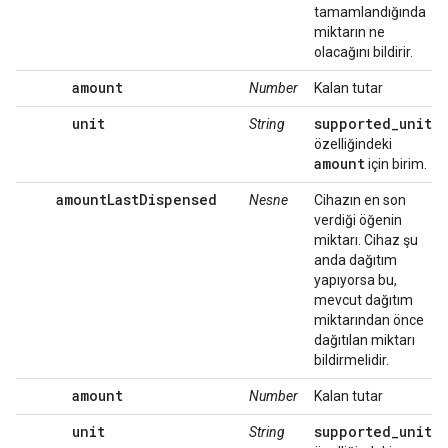
tamamlandığında
miktarın ne
olacağını bildirir.
amount
Number
Kalan tutar
unit
supported_units
String
özelliğindeki
amount
için birim.
amountLastDispensed
Nesne
Cihazın en son
verdiği öğenin
miktarı. Cihaz şu
anda dağıtım
yapıyorsa bu,
mevcut dağıtım
miktarından önce
dağıtılan miktarı
bildirmelidir.
amount
Number
Kalan tutar
unit
supported_units
String