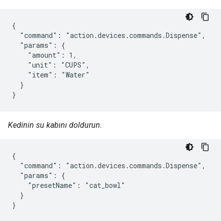
{

  "command": "action.devices.commands.Dispense",

  "params": {

    "amount": 1,

    "unit": "CUPS",

    "item": "Water"

  }

}
Kedinin su kabını doldurun.
{

  "command": "action.devices.commands.Dispense",

  "params": {

    "presetName": "cat_bowl"

  }

}