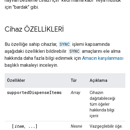
hayvan besleme cihazı için "kedi mama kabı" veya musluk
için "bardak" gibi.
Cihaz ÖZELLİKLERİ
Bu özelliğe sahip cihazlar,
SYNC
işlemi kapsamında
aşağıdaki özellikleri bildirebilir.
SYNC
amaçlarını ele alma
hakkında daha fazla bilgi edinmek için
Amacın karşılanması
başlıklı makaleyi inceleyin.
Özellikler
Tür
Açıklama
supportedDispenseItems
Array
Cihazın
dağıtabileceği
tüm öğeler
hakkında bilgi
içerir.
[
item, ...
]
Nesne
Vazgeçilebilir öğe.