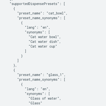
  "supportedDispensePresets": [

    {

      "preset_name": "cat_bowl",

      "preset_name_synonyms": [

        {

          "lang": "en",

          "synonyms": [

            "Cat water bowl",

            "Cat water dish",

            "Cat water cup"

          ]

        }

      ]

    },

    {

      "preset_name": "glass_1",

      "preset_name_synonyms": [

        {

          "lang": "en",

          "synonyms": [

            "Glass of water",

            "Glass"
