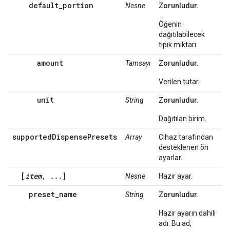
default_portion
Nesne
Zorunludur.
Öğenin
dağıtılabilecek
tipik miktarı.
amount
Tamsayı
Zorunludur.
Verilen tutar.
unit
String
Zorunludur.
Dağıtılan birim.
supportedDispensePresets
Array
Cihaz tarafından
desteklenen ön
ayarlar.
[
item, ...
]
Nesne
Hazır ayar.
preset_name
String
Zorunludur.
Hazır ayarın dahili
adı. Bu ad,