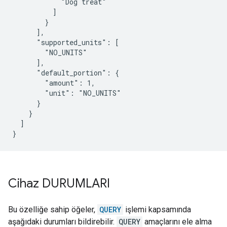
            "Dog treat"

          ]

        }

      ],

      "supported_units": [

        "NO_UNITS"

      ],

      "default_portion": {

        "amount": 1,

        "unit": "NO_UNITS"

      }

    }

  ]

}
Cihaz DURUMLARI
Bu özelliğe sahip öğeler,
QUERY
işlemi kapsamında
aşağıdaki durumları bildirebilir.
QUERY
amaçlarını ele alma