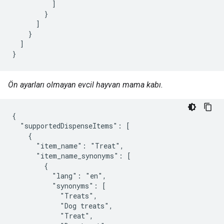
          ]

        }

      ]

    }

  ]

}
Ön ayarları olmayan evcil hayvan mama kabı.
{

  "supportedDispenseItems": [

    {

      "item_name": "Treat",

      "item_name_synonyms": [

        {

          "lang": "en",

          "synonyms": [

            "Treats",

            "Dog treats",

            "Treat",
