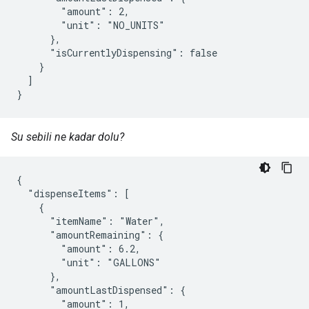
        "amount": 2,

        "unit": "NO_UNITS"

      },

      "isCurrentlyDispensing": false

    }

  ]

}
Su sebili ne kadar dolu?
{

  "dispenseItems": [

    {

      "itemName": "Water",

      "amountRemaining": {

        "amount": 6.2,

        "unit": "GALLONS"

      },

      "amountLastDispensed": {

        "amount": 1,
