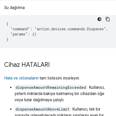
Su dağıtma.
{

  "command": "action.devices.commands.Dispense",

  "params": {}

}
Cihaz HATALARI
Hata ve istisnaların
tam listesini inceleyin.
dispenseAmountRemainingExceeded
: Kullanıcı,
yeterli miktarda bakiye kalmamış bir cihazdan öğe
veya tutar dağıtmaya çalıştı.
dispenseAmountAboveLimit
: Kullanıcı, tek bir
sorguda isteyebileceği miktarın sınırlarını aşan bir