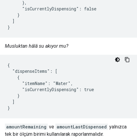
      },

      "isCurrentlyDispensing": false

    }

  ]

}
Musluktan hâlâ su akıyor mu?
{

  "dispenseItems": [

    {

      "itemName": "Water",

      "isCurrentlyDispensing": true

    }

  ]

}
amountRemaining
ve
amountLastDispensed
yalnızca
tek bir ölçüm birimi kullanılarak raporlanmalıdır.