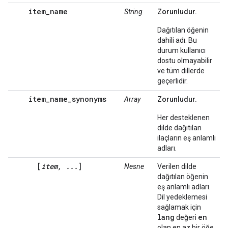
item_name
String
Zorunludur.
Dağıtılan öğenin
dahili adı. Bu
durum kullanıcı
dostu olmayabilir
ve tüm dillerde
geçerlidir.
item_name_synonyms
Array
Zorunludur.
Her desteklenen
dilde dağıtılan
ilaçların eş anlamlı
adları.
[
item, ...
]
Nesne
Verilen dilde
dağıtılan öğenin
eş anlamlı adları.
Dil yedeklemesi
sağlamak için
lang
en
değeri
olan en az bir öğe