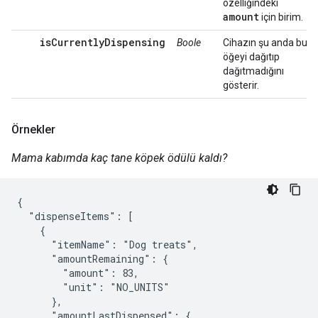
özelliğindeki
amount
için birim.
isCurrentlyDispensing
Boole
Cihazın şu anda bu
öğeyi dağıtıp
dağıtmadığını
gösterir.
Örnekler
Mama kabımda kaç tane köpek ödülü kaldı?
{

  "dispenseItems": [

    {

      "itemName": "Dog treats",

      "amountRemaining": {

        "amount": 83,

        "unit": "NO_UNITS"

      },

      "amountLastDispensed": {
