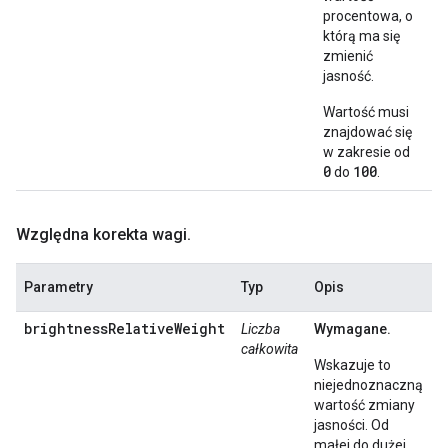
procentowa, o
którą ma się
zmienić
jasność.
Wartość musi
znajdować się
w zakresie od
0
100
do
.
Względna korekta wagi
.
Parametry
Typ
Opis
brightnessRelativeWeight
Liczba
Wymagane.
całkowita
Wskazuje to
niejednoznaczną
wartość zmiany
jasności. Od
małej do dużej