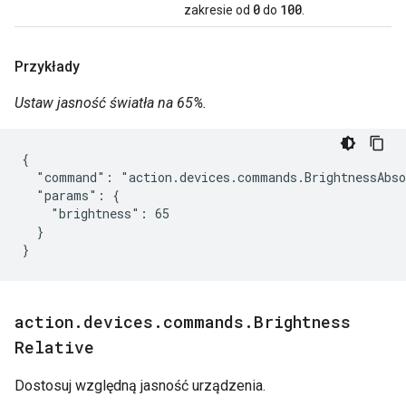
0
100
zakresie od
do
.
Przykłady
Ustaw jasność światła na 65%.
{

  "command": "action.devices.commands.BrightnessAbso
  "params": {

    "brightness": 65

  }

}
action
.
devices
.
commands
.
Brightness
Relative
Dostosuj względną jasność urządzenia.