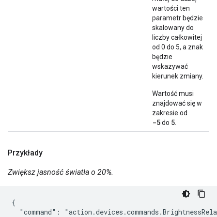
wartości ten
parametr będzie
skalowany do
liczby całkowitej
od 0 do 5, a znak
będzie
wskazywać
kierunek zmiany.
Wartość musi
znajdować się w
zakresie od
-5
5
do
.
Przykłady
Zwiększ jasność światła o 20%.
{

  "command": "action.devices.commands.BrightnessRela