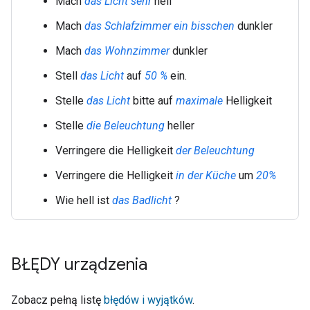
Mach
das Licht
sehr
hell
Mach
das Schlafzimmer
ein bisschen
dunkler
Mach
das Wohnzimmer
dunkler
Stell
das Licht
auf
50 %
ein.
Stelle
das Licht
bitte auf
maximale
Helligkeit
Stelle
die Beleuchtung
heller
Verringere die Helligkeit
der Beleuchtung
Verringere die Helligkeit
in der Küche
um
20%
Wie hell ist
das Badlicht
?
BŁĘDY urządzenia
Zobacz pełną listę
błędów i wyjątków
.