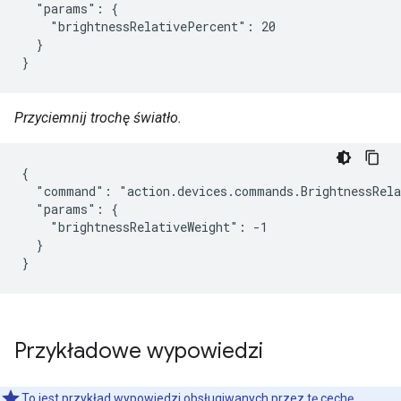
  "params": {

    "brightnessRelativePercent": 20

  }

}
Przyciemnij trochę światło.
{

  "command": "action.devices.commands.BrightnessRela
  "params": {

    "brightnessRelativeWeight": -1

  }

}
Przykładowe wypowiedzi
To jest przykład wypowiedzi obsługiwanych przez tę cechę