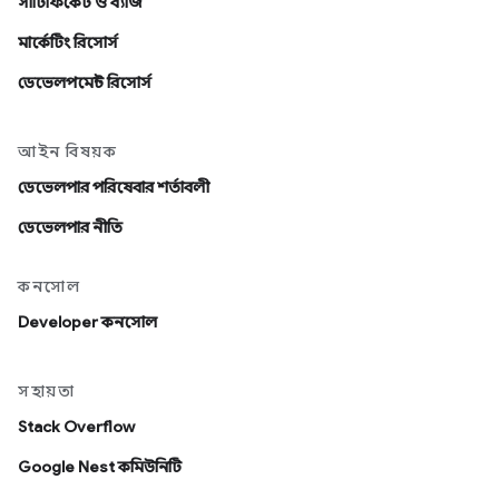
সার্টিফিকেট ও ব্যাজ
মার্কেটিং রিসোর্স
ডেভেলপমেন্ট রিসোর্স
আইন বিষয়ক
ডেভেলপার পরিষেবার শর্তাবলী
ডেভেলপার নীতি
কনসোল
Developer কনসোল
সহায়তা
Stack Overflow
Google Nest কমিউনিটি