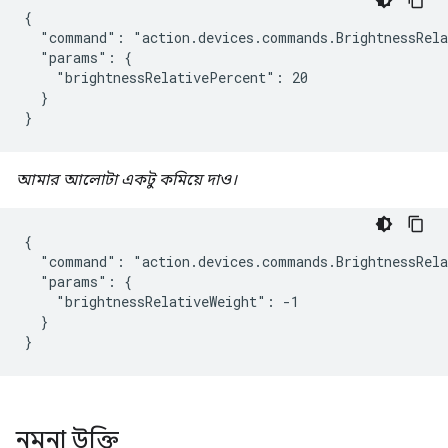
{

  "command": "action.devices.commands.BrightnessRela
  "params": {

    "brightnessRelativePercent": 20

  }

}
আমার আলোটা একটু কমিয়ে দাও।
{

  "command": "action.devices.commands.BrightnessRela
  "params": {

    "brightnessRelativeWeight": -1

  }

}
নমুনা উক্তি