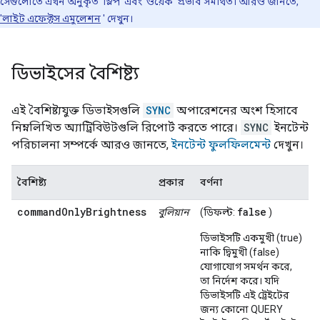
সেগুলোতে এখন অনুকৃত 'স্লিপ' এবং 'ওয়েক' প্রভাব সমর্থিত। আরও জানতে,
'লাইট এফেক্টস এমুলেশন
' দেখুন।
ডিভাইসের বৈশিষ্ট্য
এই বৈশিষ্ট্যযুক্ত ডিভাইসগুলি
SYNC
অপারেশনের অংশ হিসাবে
নিম্নলিখিত অ্যাট্রিবিউটগুলি রিপোর্ট করতে পারে।
SYNC
ইনটেন্ট
পরিচালনা সম্পর্কে আরও জানতে,
ইনটেন্ট ফুলফিলমেন্ট
দেখুন।
বৈশিষ্ট্য
প্রকার
বর্ণনা
commandOnlyBrightness
false
বুলিয়ান
(ডিফল্ট:
)
ডিভাইসটি একমুখী (true)
নাকি দ্বিমুখী (false)
যোগাযোগ সমর্থন করে,
তা নির্দেশ করে। যদি
ডিভাইসটি এই ট্রেইটের
জন্য কোনো QUERY