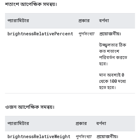
শতাংশ আপেক্ষিক সমন্বয়।
প্যারামিটার
প্রকার
বর্ণনা
brightnessRelativePercent
পূর্ণসংখ্যা
প্রয়োজনীয়।
উজ্জ্বলতার ঠিক
কত শতাংশ
পরিবর্তন করতে
হবে।
0
মান অবশ্যই
100
থেকে
মধ্যে
হতে হবে।
ওজন আপেক্ষিক সমন্বয়।
প্যারামিটার
প্রকার
বর্ণনা
brightnessRelativeWeight
পূর্ণসংখ্যা
প্রয়োজনীয়।