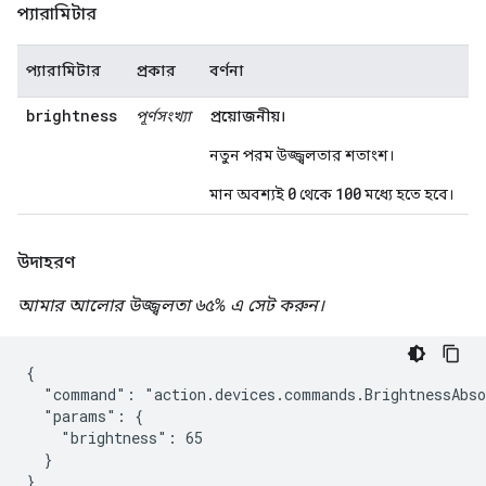
প্যারামিটার
প্যারামিটার
প্রকার
বর্ণনা
brightness
পূর্ণসংখ্যা
প্রয়োজনীয়।
নতুন পরম উজ্জ্বলতার শতাংশ।
0
100
মান অবশ্যই
থেকে
মধ্যে হতে হবে।
উদাহরণ
আমার আলোর উজ্জ্বলতা ৬৫% এ সেট করুন।
{

  "command": "action.devices.commands.BrightnessAbso
  "params": {

    "brightness": 65

  }

}