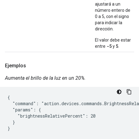
ajustará a un
número entero de
0 a 5, con el signo
para indicar la
dirección.
El valor debe estar
-5
5
entre
y
.
Ejemplos
Aumenta el brillo de la luz en un 20%.
{

  "command": "action.devices.commands.BrightnessRela
  "params": {

    "brightnessRelativePercent": 20

  }

}