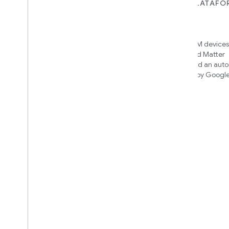
PARA DISPOSITIVOS
PARA APPS, PLATAFO
SERVICIOS
Matter
Home APIs
New IP-based smart home
connectivity protocol that enables
Access over 600M devices,
broad interoperability with many
Google Home and Matter
ecosystems
infrastructure, and an aut
engine powered by Googl
intelligence
Cloud-to-cloud
Conecta tu backend de nube con la
API de Smart Home
Descubre qué integración
compilar
We’ll recommend an integration
based on your device and needs