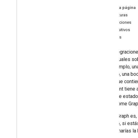
Conecta dispositivos de casa
inteligente a Asistente de Google
En esta página
Mejora y protege tus Acciones para
Estructuras
casa inteligente
Habitaciones
Cómo depurar el hogar inteligente
Dispositivos
Métricas basadas en registros para
Rasgos
casa inteligente
Supervisa las interrupciones del hogar
inteligente
Las integracion
Panel de Google Home Vitals
contextuales so
SDK de Local Home
(por ejemplo, un
Todos los codelabs
ejemplo, una boc
estar que contie
Funciones para los usuarios
Assistant
tiene 
Controles táctiles
datos de estado
Programación
en el
Home Gra
Home Graph
es, 
Conceptos de Console
ejemplo, si está
Estados de la consola
mencionarías la 