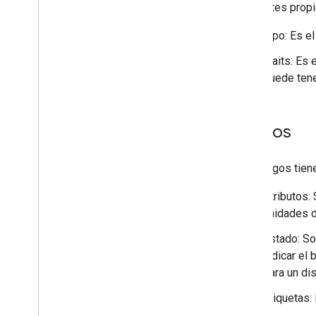
siguientes prop
Tipo: Es e
Traits: Es
puede ten
Rasgos
Los rasgos tien
Atributos:
unidades d
Estado: So
indicar el
para un dis
Etiquetas: 