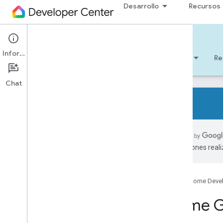
Desarrollo
Recursos
Cloud-to-cloud
Información
Comenzar
Aprendizaje
Desarrollo
Re
Chat
Primer a la nube
Home Graph
traducciones real
Características y tipos de dispositivos
Intents
Entrega
Google Home Deve
Vinculación de cuentas
Home G
Codelabs