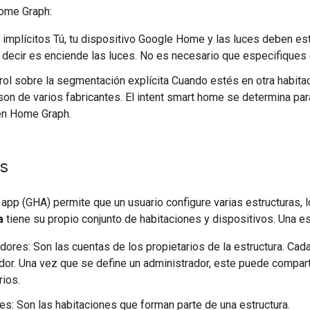
ome Graph
:
mplícitos Tú, tu dispositivo
Google Home
y las luces deben est
 decir es enciende las luces. No es necesario que especifiques 
rol sobre la segmentación explícita Cuando estés en otra habitac
son de varios fabricantes. El intent
smart home
se determina para
 en
Home Graph
.
as
app (GHA)
permite que un usuario configure varias estructuras, l
a
tiene su propio conjunto de habitaciones y dispositivos. Una es
dores: Son las cuentas de los propietarios de la estructura. Cad
dor. Una vez que se define un administrador, este puede comparti
rios.
es: Son las habitaciones que forman parte de una estructura.