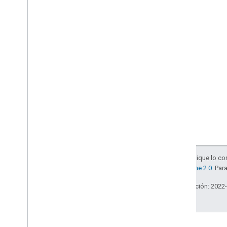
Salvo que se indique lo con
la
licencia Apache 2.0
. Par
Última actualización: 2022