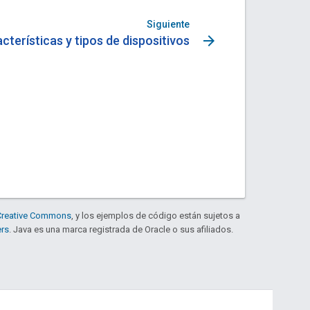
Siguiente
arrow_forward
cterísticas y tipos de dispositivos
e Creative Commons
, y los ejemplos de código están sujetos a
ers
. Java es una marca registrada de Oracle o sus afiliados.