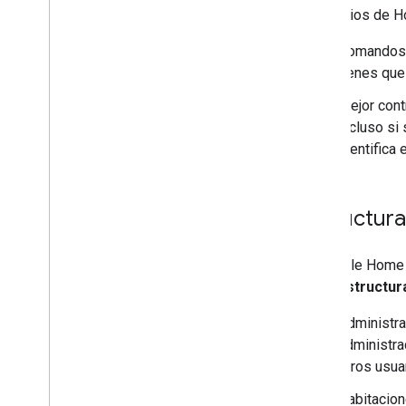
Beneficios de
H
Comandos i
tienes que
Mejor cont
incluso si 
identifica
Estructur
El
Google Home 
Cada
estructur
Administra
administra
otros usua
Habitacion