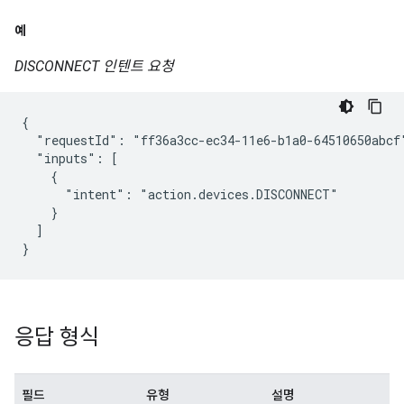
예
DISCONNECT 인텐트 요청
{

  "requestId": "ff36a3cc-ec34-11e6-b1a0-64510650abcf"
  "inputs": [

    {

      "intent": "action.devices.DISCONNECT"

    }

  ]

}
응답 형식
필드
유형
설명