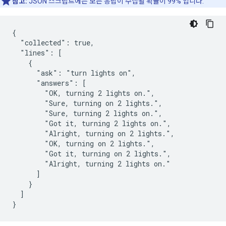
참고:
JSON 스크립트에는 모든 응답이 수집될 확률이 99% 입니다.
{

  "collected": true,

  "lines": [

    {

      "ask": "turn lights on",

      "answers": [

        "OK, turning 2 lights on.",

        "Sure, turning on 2 lights.",

        "Sure, turning 2 lights on.",

        "Got it, turning 2 lights on.",

        "Alright, turning on 2 lights.",

        "OK, turning on 2 lights.",

        "Got it, turning on 2 lights.",

        "Alright, turning 2 lights on."

      ]

    }

  ]
