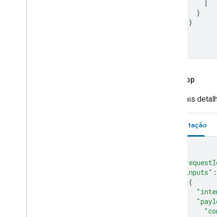
]
}
}
]
}
Start
Stop
Para mais detal
Solicitação
{
"requestI
"inputs"
:
{
"inte
"payl
"co