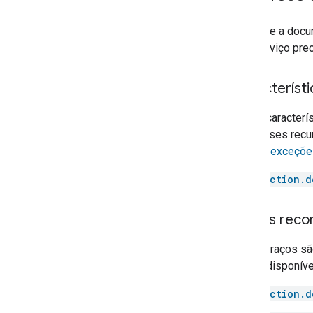
Dishwasher
Door
Consulte a docu
Doorbell
seu serviço pre
Drawer
Dryer
Fan
Característi
Faucet
Essas caracterís
Fireplace
com esses recur
Freezer
Erros e exceçõ
Fryer
Game console
action.d
Garage door
Gate
Traços rec
Grill
Heater
Esses traços sã
Hood
traços disponíve
Humidifier
Kettle
action.d
Light