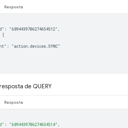
Resposta
d": "6894439706274654512",

 [

nt": "action.devices.SYNC"

 resposta de QUERY
Resposta
d"
:
"6894439706274654514"
,