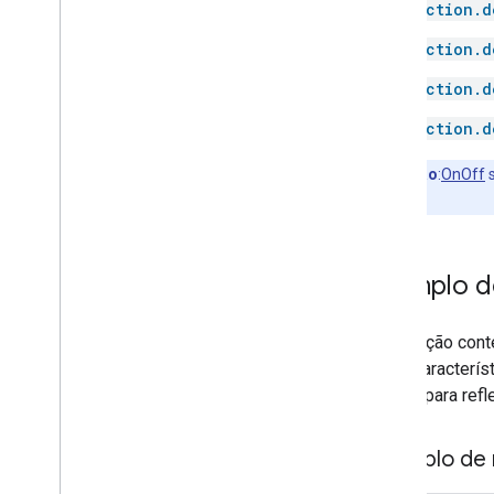
action.d
Lock
Media remote
action.d
Microwave
action.d
Mop
Mower
action.d
Multicooker
Network
Observação
:
OnOff
s
Outlet
StartStop
.
Oven
Pergola
Pet Feeder
Exemplo de
Pressure cooker
Pump
Esta seção cont
Radiator
e nas caracterís
Refrigerator
acordo para refl
Router
Scene
Exemplo de 
Sensor
Security system