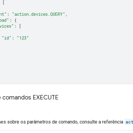
[
nt"
:
"action.devices.QUERY"
,
oad"
:
{
vices"
:
[
"id"
:
"123"
e comandos EXECUTE
hes sobre os parâmetros de comando, consulte a referência
ac