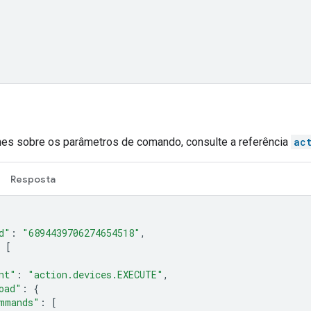
hes sobre os parâmetros de comando, consulte a referência
ac
Resposta
d"
:
"6894439706274654518"
,
[
nt"
:
"action.devices.EXECUTE"
,
oad"
:
{
mmands"
:
[