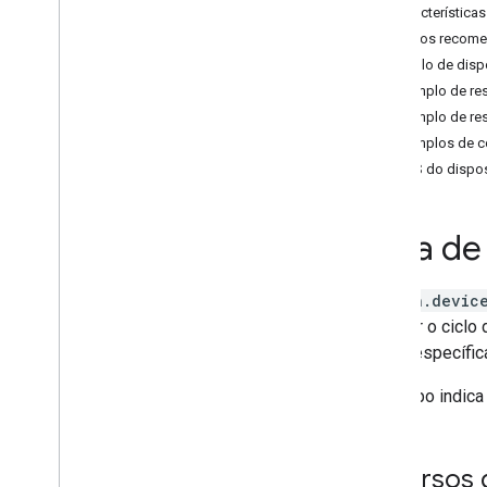
Características
Air purifier
Traços recom
Audio-Video Receiver
Exemplo de dispo
Awning
Exemplo de re
Bathtub
Exemplo de re
Bed
Exemplos de 
Blanket
ERROS do dispos
Blinds
Blender
Boiler
Guia de
Camera
Carbon monoxide detector
action.devic
Charger
verificar o cicl
Closet
zonas específic
Coffee maker
Cooktop
Esse tipo indica
Curtain
Dehumidifier
Dehydrator
Recursos d