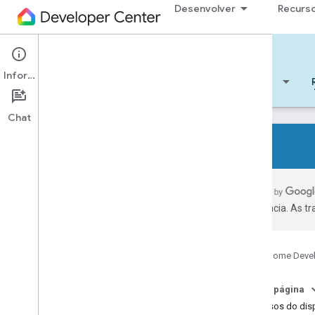
Desenvolver
Recurs
Cloud-to-cloud
Informações
Começar
Aprendizado
Desenvolver
Chat
Todos os tipos de dispositivo
Características de todos os
preferência. As t
dispositivos
Referências
Google Home Deve
Device types
Air conditioning unit
Nesta página
Air cooler
Recursos do disp
Air freshener