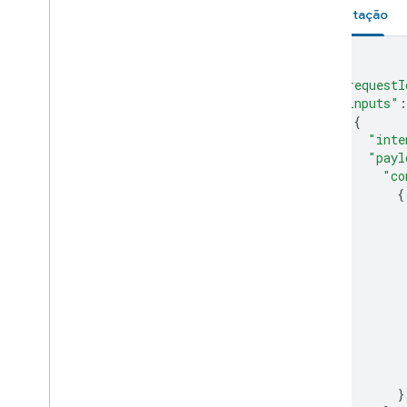
Solicitação
{
"requestI
"inputs"
:
{
"inte
"payl
"co
{
}