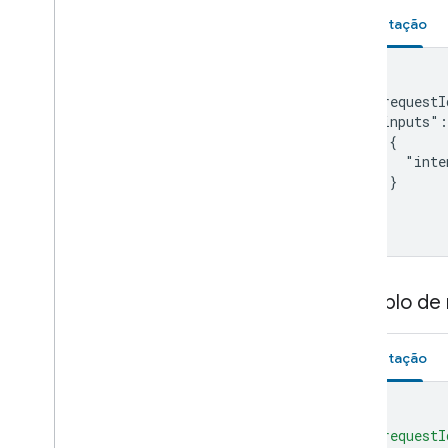
Set-top box
Solicitação
Shower
Shutter
{

Smoke detector
  "requestI
Speaker
  "inputs":
Soundbar
    {

      "inte
Sous vide
    }

Sprinkler
  ]

Stand mixer
}
Streaming box
Streaming soundbar
Streaming stick
Exemplo de
Switch
Television
Thermostat
Solicitação
Vacuum
Valve
{
Washer
"requestI