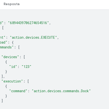
Resposta
d"
:
"6894439706274654516"
,
[
nt"
:
"action.devices.EXECUTE"
,
oad"
:
{
mmands"
:
[
"devices"
:
[
{
"id"
:
"123"
}
],
"execution"
:
[
{
"command"
:
"action.devices.commands.Dock"
}
]