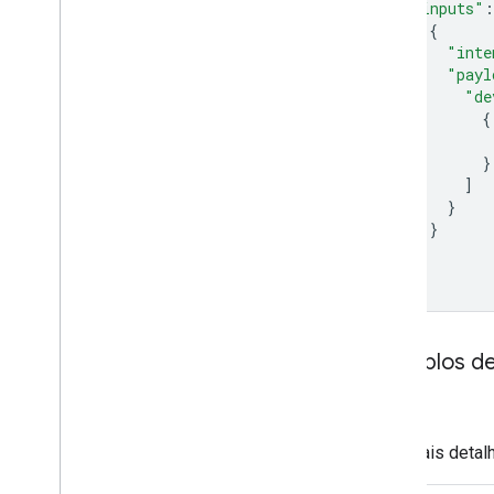
Water heater
"inputs"
:
Water purifier
{
"inte
Water softener
"payl
Window
"de
Yogurt maker
{
Device traits
Home Graph REST API
}
]
Home Graph RPC API
}
Intents
}
Local Home SDK
]
}
Exemplos d
Base
Para mais detal