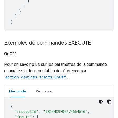
]
}
}
]
}
Exemples de commandes EXECUTE
On
Off
Pour en savoir plus sur les paramètres de la commande,
consultez la documentation de référence sur
action.devices.traits.OnOff
.
Demande
Réponse
{
"requestId"
:
"6894439706274654516"
,
"inputs"
:
[