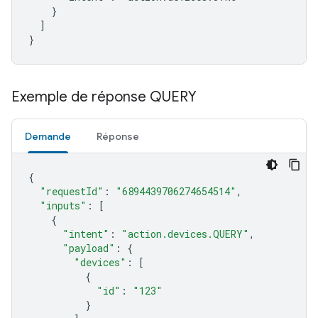
    }

  ]

}
Exemple de réponse QUERY
Demande
Réponse
{
"requestId"
:
"6894439706274654514"
,
"inputs"
:
[
{
"intent"
:
"action.devices.QUERY"
,
"payload"
:
{
"devices"
:
[
{
"id"
:
"123"
}