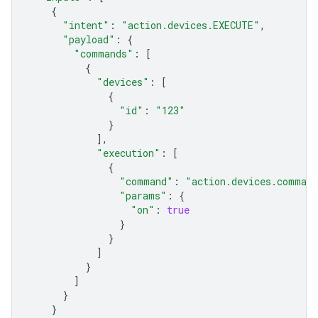
{
"intent"
:
"action.devices.EXECUTE"
,
"payload"
:
{
"commands"
:
[
{
"devices"
:
[
{
"id"
:
"123"
}
],
"execution"
:
[
{
"command"
:
"action.devices.comman
"params"
:
{
"on"
:
true
}
}
]
}
]
}
}