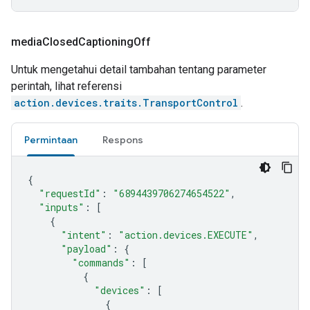
media
Closed
Captioning
Off
Untuk mengetahui detail tambahan tentang parameter
perintah, lihat referensi
action.devices.traits.TransportControl
.
Permintaan
Respons
{
"requestId"
:
"6894439706274654522"
,
"inputs"
:
[
{
"intent"
:
"action.devices.EXECUTE"
,
"payload"
:
{
"commands"
:
[
{
"devices"
:
[
{