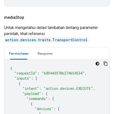
media
Stop
Untuk mengetahui detail tambahan tentang parameter
perintah, lihat referensi
action.devices.traits.TransportControl
.
Permintaan
Respons
{
"requestId"
:
"6894439706274654534"
,
"inputs"
:
[
{
"intent"
:
"action.devices.EXECUTE"
,
"payload"
:
{
"commands"
:
[
{
"devices"
:
[
{