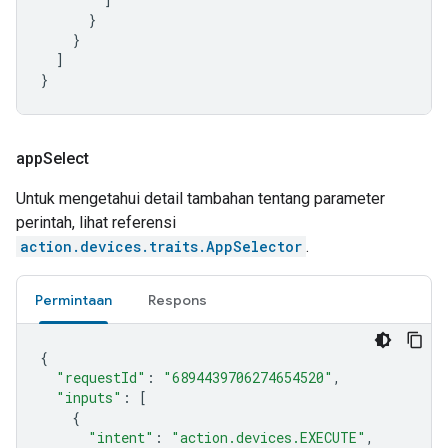
}
}
]
}
app
Select
Untuk mengetahui detail tambahan tentang parameter
perintah, lihat referensi
action.devices.traits.AppSelector
.
Permintaan
Respons
{
"requestId"
:
"6894439706274654520"
,
"inputs"
:
[
{
"intent"
:
"action.devices.EXECUTE"
,