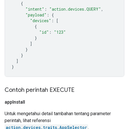
{
"intent"
:
"action.devices.QUERY"
,
"payload"
:
{
"devices"
:
[
{
"id"
:
"123"
}
]
}
}
]
}
Contoh perintah EXECUTE
app
Install
Untuk mengetahui detail tambahan tentang parameter
perintah, lihat referensi
action.devices.traits.AppSelector
.