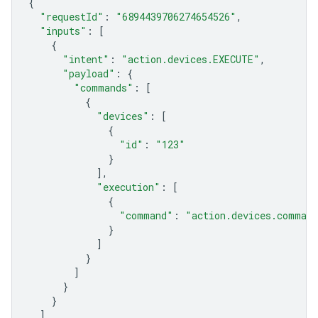
{
"requestId"
:
"6894439706274654526"
,
"inputs"
:
[
{
"intent"
:
"action.devices.EXECUTE"
,
"payload"
:
{
"commands"
:
[
{
"devices"
:
[
{
"id"
:
"123"
}
],
"execution"
:
[
{
"command"
:
"action.devices.comman
}
]
}
]
}
}
]