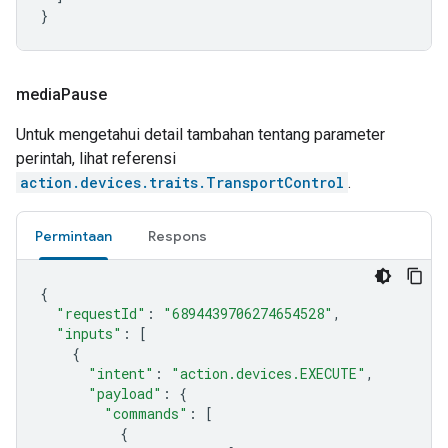
}
media
Pause
Untuk mengetahui detail tambahan tentang parameter
perintah, lihat referensi
action.devices.traits.TransportControl
.
Permintaan
Respons
{
"requestId"
:
"6894439706274654528"
,
"inputs"
:
[
{
"intent"
:
"action.devices.EXECUTE"
,
"payload"
:
{
"commands"
:
[
{