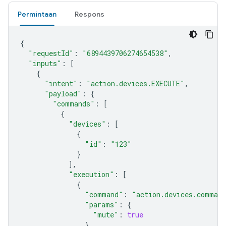
Permintaan
Respons
{
"requestId"
:
"6894439706274654538"
,
"inputs"
:
[
{
"intent"
:
"action.devices.EXECUTE"
,
"payload"
:
{
"commands"
:
[
{
"devices"
:
[
{
"id"
:
"123"
}
],
"execution"
:
[
{
"command"
:
"action.devices.comman
"params"
:
{
"mute"
:
true
}