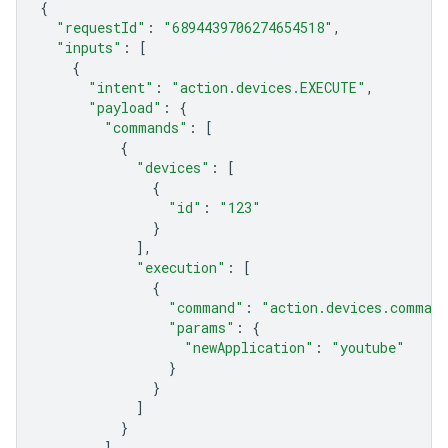
{
"requestId"
:
"6894439706274654518"
,
"inputs"
:
[
{
"intent"
:
"action.devices.EXECUTE"
,
"payload"
:
{
"commands"
:
[
{
"devices"
:
[
{
"id"
:
"123"
}
],
"execution"
:
[
{
"command"
:
"action.devices.command
"params"
:
{
"newApplication"
:
"youtube"
}
}
]
}
]