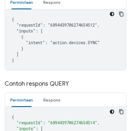
Permintaan
Respons
{

  "requestId": "6894439706274654512",

  "inputs": [

    {

      "intent": "action.devices.SYNC"

    }

  ]

}
Contoh respons QUERY
Permintaan
Respons
{
"requestId"
:
"6894439706274654514"
,
"inputs"
:
[