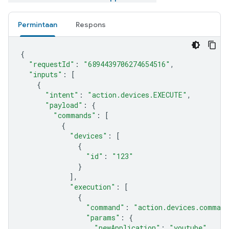
Permintaan
Respons
{
"requestId"
:
"6894439706274654516"
,
"inputs"
:
[
{
"intent"
:
"action.devices.EXECUTE"
,
"payload"
:
{
"commands"
:
[
{
"devices"
:
[
{
"id"
:
"123"
}
],
"execution"
:
[
{
"command"
:
"action.devices.command
"params"
:
{
"newApplication"
:
"youtube"