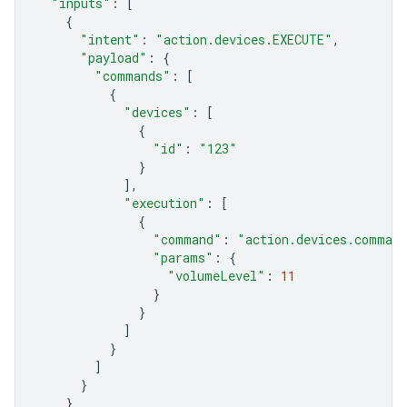
"inputs"
:
[
{
"intent"
:
"action.devices.EXECUTE"
,
"payload"
:
{
"commands"
:
[
{
"devices"
:
[
{
"id"
:
"123"
}
],
"execution"
:
[
{
"command"
:
"action.devices.comman
"params"
:
{
"volumeLevel"
:
11
}
}
]
}
]
}
}