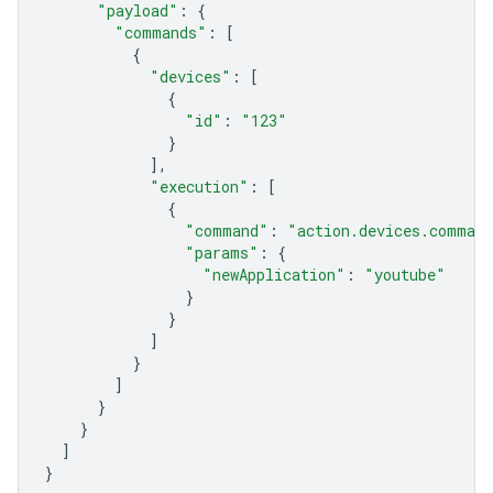
"payload"
:
{
"commands"
:
[
{
"devices"
:
[
{
"id"
:
"123"
}
],
"execution"
:
[
{
"command"
:
"action.devices.command
"params"
:
{
"newApplication"
:
"youtube"
}
}
]
}
]
}
}
]
}