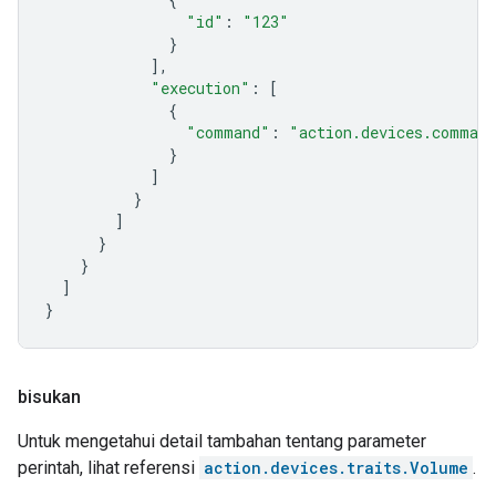
"id"
:
"123"
}
],
"execution"
:
[
{
"command"
:
"action.devices.comman
}
]
}
]
}
}
]
}
bisukan
Untuk mengetahui detail tambahan tentang parameter
perintah, lihat referensi
action.devices.traits.Volume
.