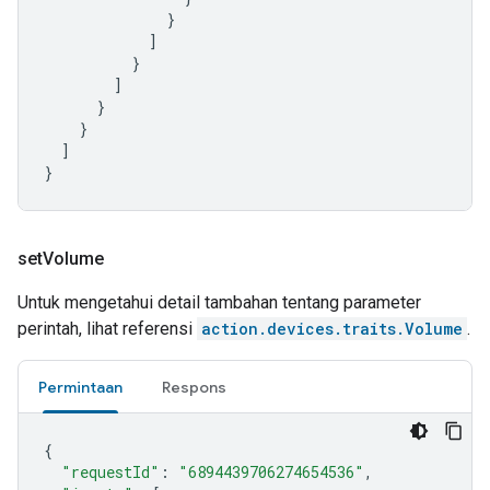
}
]
}
]
}
}
]
}
set
Volume
Untuk mengetahui detail tambahan tentang parameter
perintah, lihat referensi
action.devices.traits.Volume
.
Permintaan
Respons
{
"requestId"
:
"6894439706274654536"
,