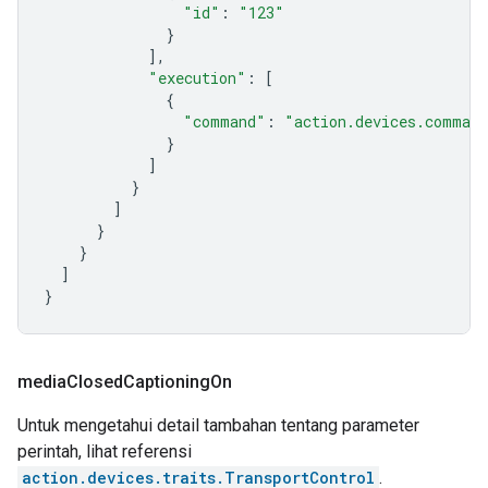
"id"
:
"123"
}
],
"execution"
:
[
{
"command"
:
"action.devices.command
}
]
}
]
}
}
]
}
media
Closed
Captioning
On
Untuk mengetahui detail tambahan tentang parameter
perintah, lihat referensi
action.devices.traits.TransportControl
.