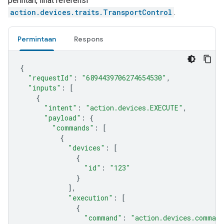
perintah, lihat referensi
action.devices.traits.TransportControl
.
Permintaan
Respons
{
"requestId"
:
"6894439706274654530"
,
"inputs"
:
[
{
"intent"
:
"action.devices.EXECUTE"
,
"payload"
:
{
"commands"
:
[
{
"devices"
:
[
{
"id"
:
"123"
}
],
"execution"
:
[
{
"command"
:
"action.devices.comman