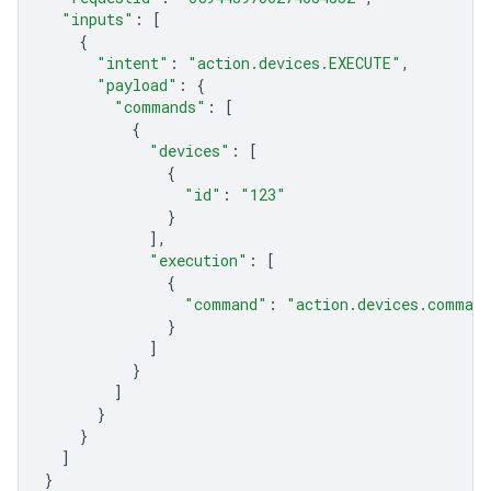
"inputs"
:
[
{
"intent"
:
"action.devices.EXECUTE"
,
"payload"
:
{
"commands"
:
[
{
"devices"
:
[
{
"id"
:
"123"
}
],
"execution"
:
[
{
"command"
:
"action.devices.comman
}
]
}
]
}
}
]
}