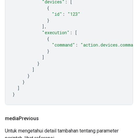
"devices"
:
[
{
"id"
:
"123"
}
],
"execution"
:
[
{
"command"
:
"action.devices.comman
}
]
}
]
}
}
]
}
media
Previous
Untuk mengetahui detail tambahan tentang parameter