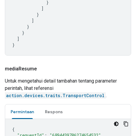
}
]
}
]
}
}
]
}
media
Resume
Untuk mengetahui detail tambahan tentang parameter
perintah, lihat referensi
action.devices.traits.TransportControl
.
Permintaan
Respons
{
"requestId"
:
"6894439706274654532"
,