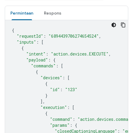
Permintaan
Respons
{
"requestId"
:
"6894439706274654524"
,
"inputs"
:
[
{
"intent"
:
"action.devices.EXECUTE"
,
"payload"
:
{
"commands"
:
[
{
"devices"
:
[
{
"id"
:
"123"
}
],
"execution"
:
[
{
"command"
:
"action.devices.command
"params"
:
{
"closedCaptioningLanguage"
:
"en"