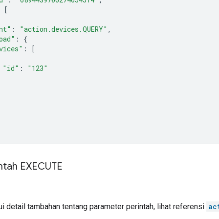
[
nt"
:
"action.devices.QUERY"
,
oad"
:
{
vices"
:
[
"id"
:
"123"
intah EXECUTE
 detail tambahan tentang parameter perintah, lihat referensi
ac