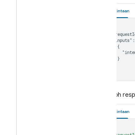
Set-top box
Shower
Permintaan
Shutter
Smoke detector
{

Speaker
  "requestI
Soundbar
  "inputs":
Sous vide
    {

Sprinkler
      "inte
    }

Stand mixer
  ]

Streaming box
}
Streaming soundbar
Streaming stick
Switch
Contoh res
Television
Thermostat
Vacuum
Permintaan
Valve
Washer
{
Water heater
"requestI