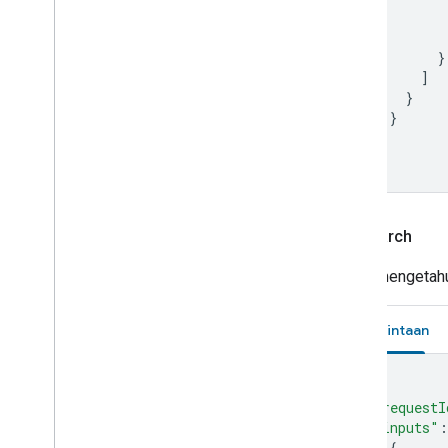
}
]
}
}
]
}
app
Search
Untuk mengetahui
Permintaan
{
"requestI
"inputs"
:
{