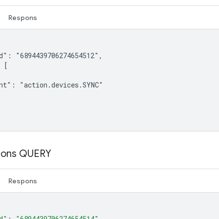
Respons
d": "6894439706274654512",

 [

nt": "action.devices.SYNC"

pons QUERY
Respons
d"
:
"6894439706274654514"
,