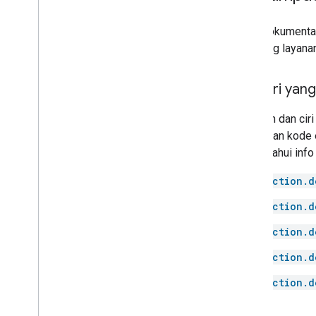
Door
Doorbell
Lihat dokumentas
Drawer
didukung layana
Dryer
Fan
Ciri-ciri yan
Faucet
Fireplace
Perintah dan ciri
Freezer
masukkan kode 
Fryer
mengetahui info
Game console
Garage door
action.d
Gate
action.d
Grill
Heater
action.d
Hood
action.d
Humidifier
Kettle
action.d
Light
Lock