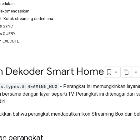
iperlukan
 direkomendasikan
t: Kotak streaming sederhana
ns SYNC
ns QUERY
ah EXECUTE
t
n Dekoder Smart Home
es.types.STREAMING_BOX
- Perangkat ini memungkinkan layana
 bersama dengan layar seperti TV. Perangkat ini ditenagai dari 
iri.
jukkan bahwa perangkat mendapatkan ikon Streaming Box dan bebe
n perangkat