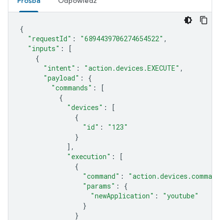
Prośba
Odpowiedź
{
"requestId"
:
"6894439706274654522"
,
"inputs"
:
[
{
"intent"
:
"action.devices.EXECUTE"
,
"payload"
:
{
"commands"
:
[
{
"devices"
:
[
{
"id"
:
"123"
}
],
"execution"
:
[
{
"command"
:
"action.devices.command
"params"
:
{
"newApplication"
:
"youtube"
}
}