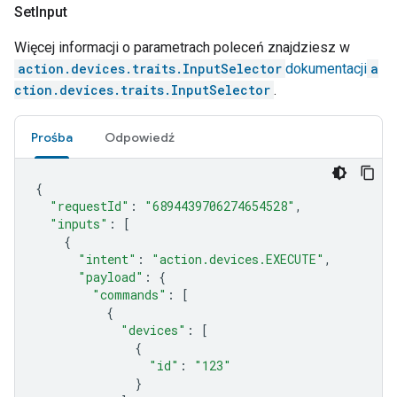
Set
Input
Więcej informacji o parametrach poleceń znajdziesz w
action.devices.traits.InputSelector
dokumentacji
a
ction.devices.traits.InputSelector
.
Prośba
Odpowiedź
{
"requestId"
:
"6894439706274654528"
,
"inputs"
:
[
{
"intent"
:
"action.devices.EXECUTE"
,
"payload"
:
{
"commands"
:
[
{
"devices"
:
[
{
"id"
:
"123"
}