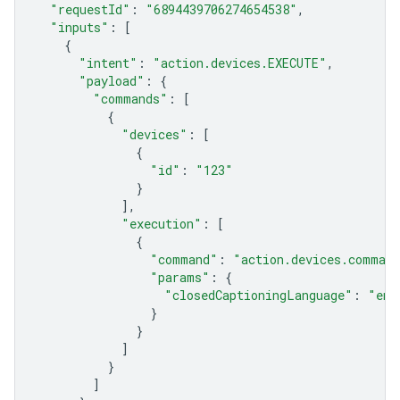
"requestId"
:
"6894439706274654538"
,
"inputs"
:
[
{
"intent"
:
"action.devices.EXECUTE"
,
"payload"
:
{
"commands"
:
[
{
"devices"
:
[
{
"id"
:
"123"
}
],
"execution"
:
[
{
"command"
:
"action.devices.command
"params"
:
{
"closedCaptioningLanguage"
:
"en"
}
}
]
}
]