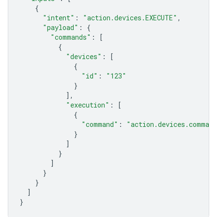
{
"intent"
:
"action.devices.EXECUTE"
,
"payload"
:
{
"commands"
:
[
{
"devices"
:
[
{
"id"
:
"123"
}
],
"execution"
:
[
{
"command"
:
"action.devices.command
}
]
}
]
}
}
]
}