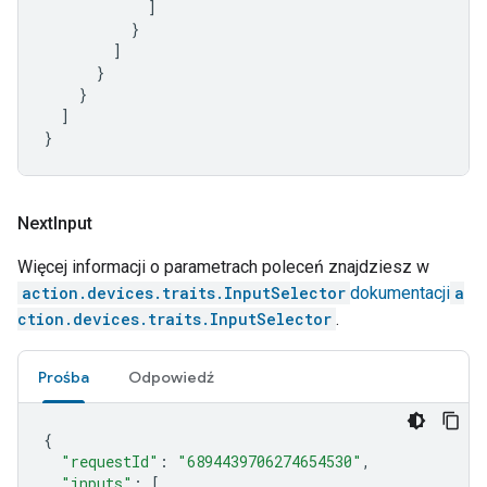
]
}
]
}
}
]
}
Next
Input
Więcej informacji o parametrach poleceń znajdziesz w
action.devices.traits.InputSelector
dokumentacji
a
ction.devices.traits.InputSelector
.
Prośba
Odpowiedź
{
"requestId"
:
"6894439706274654530"
,
"inputs"
:
[