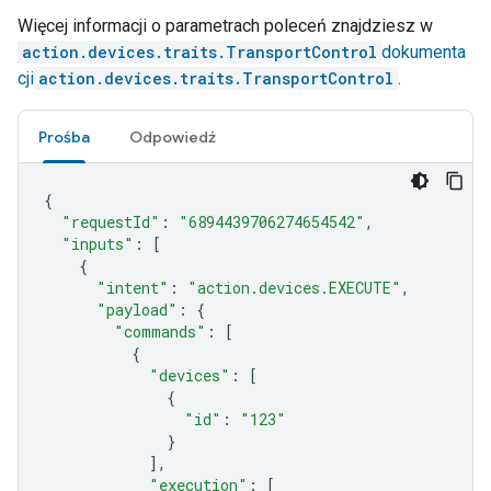
Więcej informacji o parametrach poleceń znajdziesz w
action.devices.traits.TransportControl
dokumenta
cji
action.devices.traits.TransportControl
.
Prośba
Odpowiedź
{
"requestId"
:
"6894439706274654542"
,
"inputs"
:
[
{
"intent"
:
"action.devices.EXECUTE"
,
"payload"
:
{
"commands"
:
[
{
"devices"
:
[
{
"id"
:
"123"
}
],
"execution"
:
[