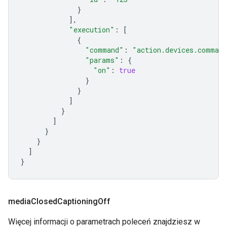
}
],
"execution"
:
[
{
"command"
:
"action.devices.comman
"params"
:
{
"on"
:
true
}
}
]
}
]
}
}
]
}
media
Closed
Captioning
Off
Więcej informacji o parametrach poleceń znajdziesz w