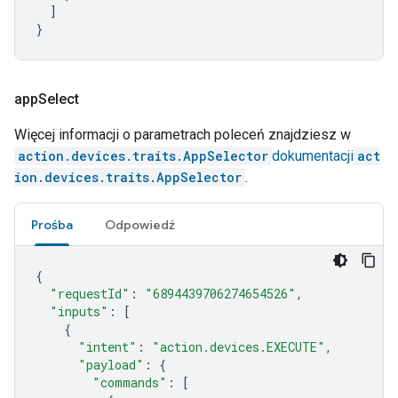
]
}
app
Select
Więcej informacji o parametrach poleceń znajdziesz w
action.devices.traits.AppSelector
dokumentacji
act
ion.devices.traits.AppSelector
.
Prośba
Odpowiedź
{
"requestId"
:
"6894439706274654526"
,
"inputs"
:
[
{
"intent"
:
"action.devices.EXECUTE"
,
"payload"
:
{
"commands"
:
[