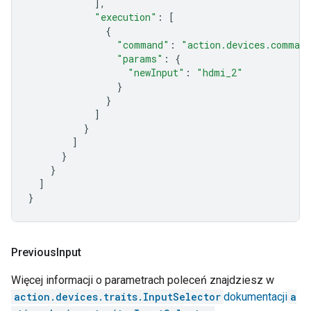
],
"execution"
:
[
{
"command"
:
"action.devices.command
"params"
:
{
"newInput"
:
"hdmi_2"
}
}
]
}
]
}
}
]
}
Previous
Input
Więcej informacji o parametrach poleceń znajdziesz w
action.devices.traits.InputSelector
dokumentacji
a