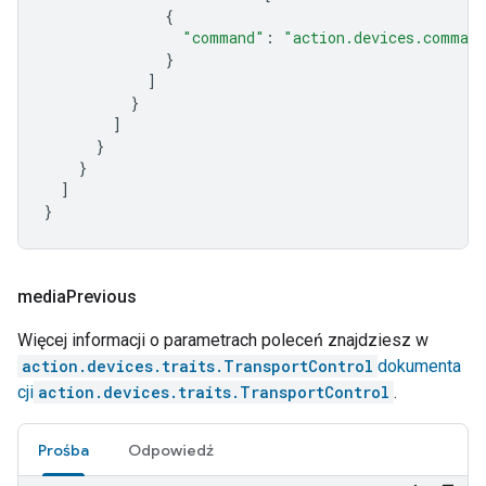
{
"command"
:
"action.devices.comman
}
]
}
]
}
}
]
}
media
Previous
Więcej informacji o parametrach poleceń znajdziesz w
action.devices.traits.TransportControl
dokumenta
cji
action.devices.traits.TransportControl
.
Prośba
Odpowiedź