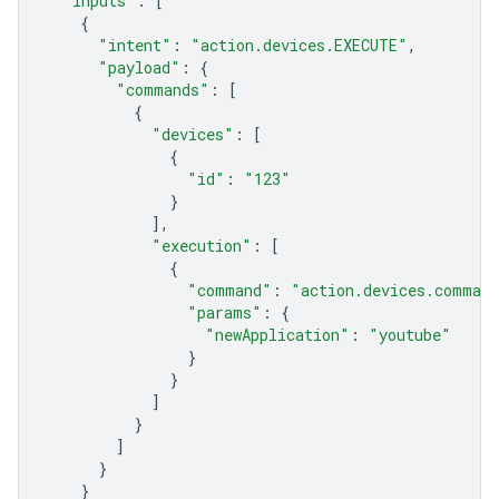
"inputs"
:
[
{
"intent"
:
"action.devices.EXECUTE"
,
"payload"
:
{
"commands"
:
[
{
"devices"
:
[
{
"id"
:
"123"
}
],
"execution"
:
[
{
"command"
:
"action.devices.command
"params"
:
{
"newApplication"
:
"youtube"
}
}
]
}
]
}
}