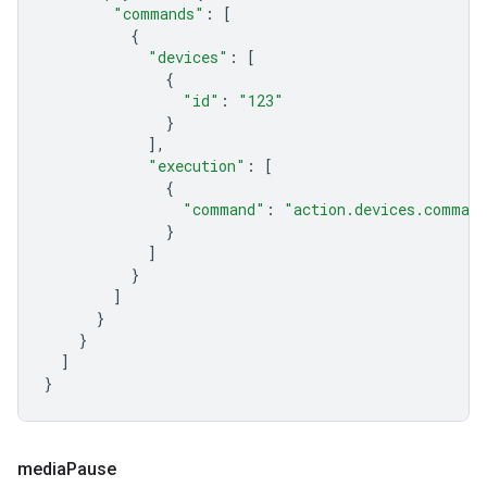
"commands"
:
[
{
"devices"
:
[
{
"id"
:
"123"
}
],
"execution"
:
[
{
"command"
:
"action.devices.comman
}
]
}
]
}
}
]
}
media
Pause