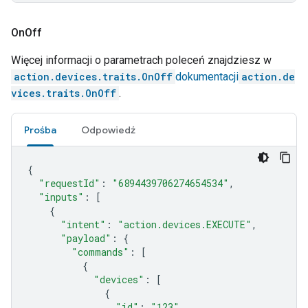
On
Off
Więcej informacji o parametrach poleceń znajdziesz w
action.devices.traits.OnOff
dokumentacji
action.de
vices.traits.OnOff
.
Prośba
Odpowiedź
{
"requestId"
:
"6894439706274654534"
,
"inputs"
:
[
{
"intent"
:
"action.devices.EXECUTE"
,
"payload"
:
{
"commands"
:
[
{
"devices"
:
[
{
"id"
:
"123"