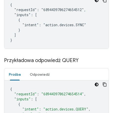
{

  "requestId": "6894439706274654512",

  "inputs": [

    {

      "intent": "action.devices.SYNC"

    }

  ]

}
Przykładowa odpowiedź QUERY
Prośba
Odpowiedź
{
"requestId"
:
"6894439706274654514"
,
"inputs"
:
[
{
"intent"
:
"action.devices.QUERY"
,