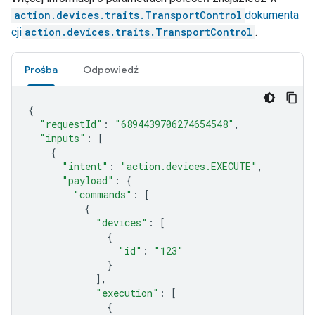
action.devices.traits.TransportControl
dokumenta
cji
action.devices.traits.TransportControl
.
Prośba
Odpowiedź
{
"requestId"
:
"6894439706274654548"
,
"inputs"
:
[
{
"intent"
:
"action.devices.EXECUTE"
,
"payload"
:
{
"commands"
:
[
{
"devices"
:
[
{
"id"
:
"123"
}
],
"execution"
:
[
{