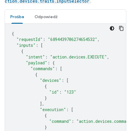
ction.devices.traits.InputSelector
.
Prośba
Odpowiedź
{
"requestId"
:
"6894439706274654532"
,
"inputs"
:
[
{
"intent"
:
"action.devices.EXECUTE"
,
"payload"
:
{
"commands"
:
[
{
"devices"
:
[
{
"id"
:
"123"
}
],
"execution"
:
[
{
"command"
:
"action.devices.command
}