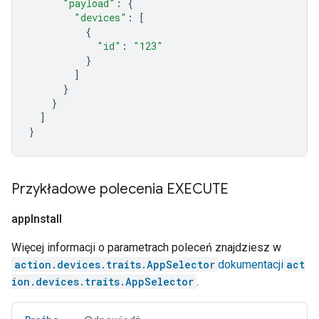
"payload"
:
{
"devices"
:
[
{
"id"
:
"123"
}
]
}
}
]
}
Przykładowe polecenia EXECUTE
app
Install
Więcej informacji o parametrach poleceń znajdziesz w
action.devices.traits.AppSelector
dokumentacji
act
ion.devices.traits.AppSelector
.