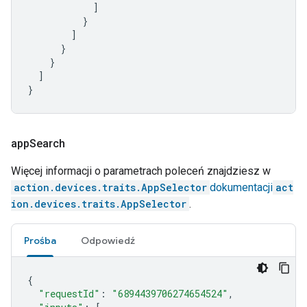
]
}
]
}
}
]
}
app
Search
Więcej informacji o parametrach poleceń znajdziesz w
action.devices.traits.AppSelector
dokumentacji
act
ion.devices.traits.AppSelector
.
Prośba
Odpowiedź
{
"requestId"
:
"6894439706274654524"
,