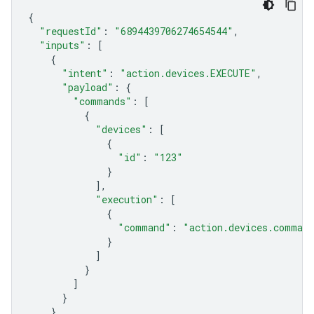
{
"requestId"
:
"6894439706274654544"
,
"inputs"
:
[
{
"intent"
:
"action.devices.EXECUTE"
,
"payload"
:
{
"commands"
:
[
{
"devices"
:
[
{
"id"
:
"123"
}
],
"execution"
:
[
{
"command"
:
"action.devices.comman
}
]
}
]
}
}