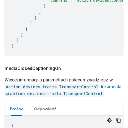
"command"
:
"action.devices.command
}
]
}
]
}
}
]
}
media
Closed
Captioning
On
Więcej informacji o parametrach poleceń znajdziesz w
action.devices.traits.TransportControl
dokumenta
cji
action.devices.traits.TransportControl
.
Prośba
Odpowiedź
{