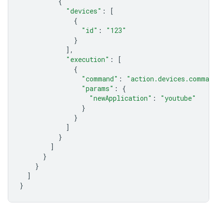
{
"devices"
:
[
{
"id"
:
"123"
}
],
"execution"
:
[
{
"command"
:
"action.devices.command
"params"
:
{
"newApplication"
:
"youtube"
}
}
]
}
]
}
}
]
}