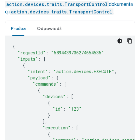
action.devices.traits.TransportControl
dokumenta
cji
action.devices.traits.TransportControl
.
Prośba
Odpowiedź
{
"requestId"
:
"6894439706274654536"
,
"inputs"
:
[
{
"intent"
:
"action.devices.EXECUTE"
,
"payload"
:
{
"commands"
:
[
{
"devices"
:
[
{
"id"
:
"123"
}
],
"execution"
:
[
{