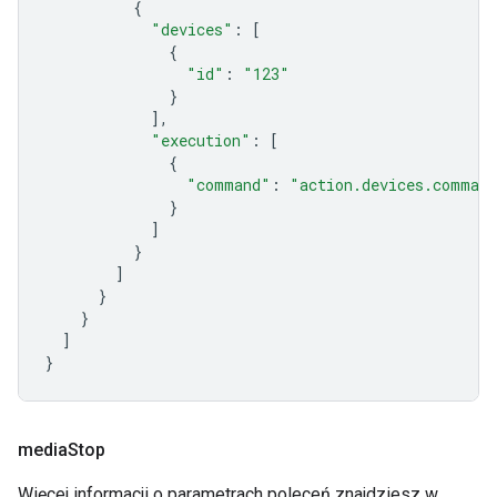
{
"devices"
:
[
{
"id"
:
"123"
}
],
"execution"
:
[
{
"command"
:
"action.devices.comman
}
]
}
]
}
}
]
}
media
Stop
Więcej informacji o parametrach poleceń znajdziesz w