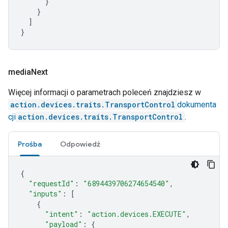
}
}
]
}
media
Next
Więcej informacji o parametrach poleceń znajdziesz w
action.devices.traits.TransportControl
dokumenta
cji
action.devices.traits.TransportControl
.
Prośba
Odpowiedź
{
"requestId"
:
"6894439706274654540"
,
"inputs"
:
[
{
"intent"
:
"action.devices.EXECUTE"
,
"payload"
:
{