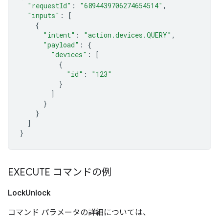
"requestId"
:
"6894439706274654514"
,
"inputs"
:
[
{
"intent"
:
"action.devices.QUERY"
,
"payload"
:
{
"devices"
:
[
{
"id"
:
"123"
}
]
}
}
]
}
EXECUTE コマンドの例
Lock
Unlock
コマンド パラメータの詳細については、