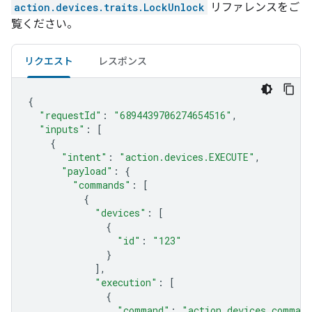
action.devices.traits.LockUnlock
リファレンスをご
覧ください。
リクエスト
レスポンス
{
"requestId"
:
"6894439706274654516"
,
"inputs"
:
[
{
"intent"
:
"action.devices.EXECUTE"
,
"payload"
:
{
"commands"
:
[
{
"devices"
:
[
{
"id"
:
"123"
}
],
"execution"
:
[
{
"command"
:
"action.devices.comman