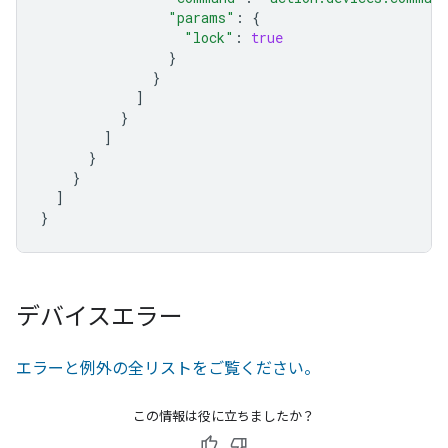
"params"
:
{
"lock"
:
true
}
}
]
}
]
}
}
]
}
デバイスエラー
エラーと例外の全リストをご覧ください。
この情報は役に立ちましたか？