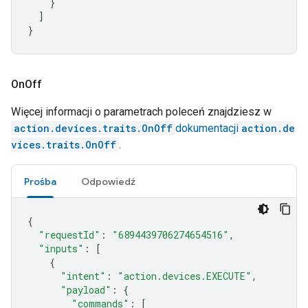
}
]
}
On
Off
Więcej informacji o parametrach poleceń znajdziesz w
action.devices.traits.OnOff
dokumentacji
action.de
vices.traits.OnOff
.
Prośba
Odpowiedź
{
"requestId"
:
"6894439706274654516"
,
"inputs"
:
[
{
"intent"
:
"action.devices.EXECUTE"
,
"payload"
:
{
"commands"
:
[