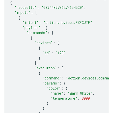
{
"requestId"
:
"6894439706274654520"
,
"inputs"
:
[
{
"intent"
:
"action.devices.EXECUTE"
,
"payload"
:
{
"commands"
:
[
{
"devices"
:
[
{
"id"
:
"123"
}
],
"execution"
:
[
{
"command"
:
"action.devices.command
"params"
:
{
"color"
:
{
"name"
:
"Warm White"
,
"temperature"
:
3000
}
}