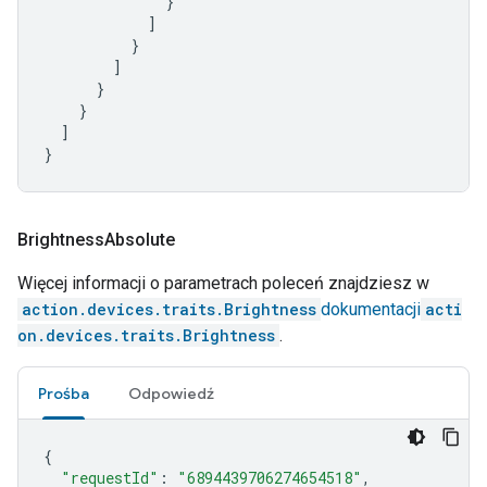
}
]
}
]
}
}
]
}
Brightness
Absolute
Więcej informacji o parametrach poleceń znajdziesz w
action.devices.traits.Brightness
dokumentacji
acti
on.devices.traits.Brightness
.
Prośba
Odpowiedź
{
"requestId"
:
"6894439706274654518"
,