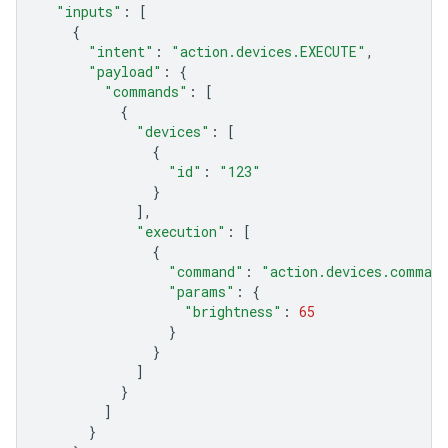
"inputs"
:
[
{
"intent"
:
"action.devices.EXECUTE"
,
"payload"
:
{
"commands"
:
[
{
"devices"
:
[
{
"id"
:
"123"
}
],
"execution"
:
[
{
"command"
:
"action.devices.command
"params"
:
{
"brightness"
:
65
}
}
]
}
]
}