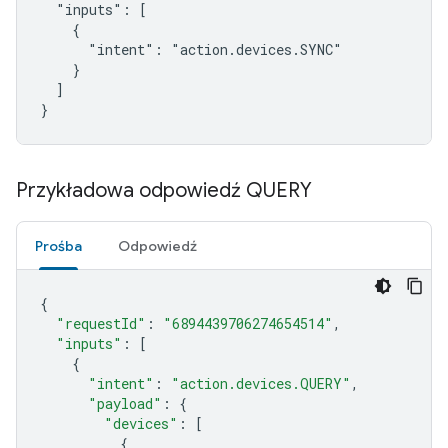
  "inputs": [

    {

      "intent": "action.devices.SYNC"

    }

  ]

}
Przykładowa odpowiedź QUERY
Prośba
Odpowiedź
{
"requestId"
:
"6894439706274654514"
,
"inputs"
:
[
{
"intent"
:
"action.devices.QUERY"
,
"payload"
:
{
"devices"
:
[
{