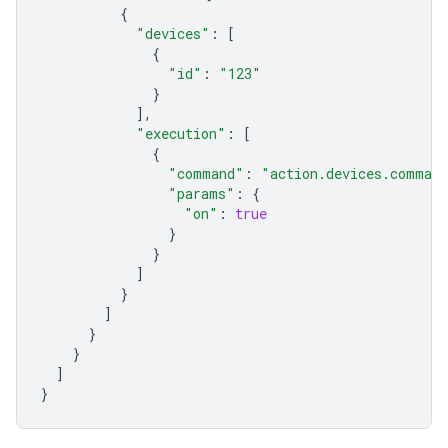
{
"devices"
:
[
{
"id"
:
"123"
}
],
"execution"
:
[
{
"command"
:
"action.devices.comman
"params"
:
{
"on"
:
true
}
}
]
}
]
}
}
]
}