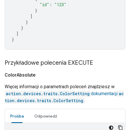
"id"
:
"123"
}
]
}
}
]
}
Przykładowe polecenia EXECUTE
Color
Absolute
Więcej informacji o parametrach poleceń znajdziesz w
action.devices.traits.ColorSetting
dokumentacji
ac
tion.devices.traits.ColorSetting
.
Prośba
Odpowiedź